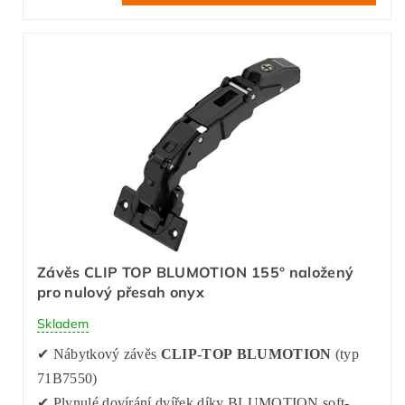
Závěs CLIP TOP BLUMOTION 155° naložený
pro nulový přesah onyx
Skladem
✔ Nábytkový závěs
CLIP-TOP BLUMOTION
(typ
71B7550)
✔ Plynulé dovírání dvířek díky BLUMOTION soft-