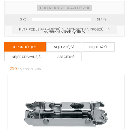
POLOŽEK K ZOBRAZENÍ:
210
3
Kč
334
Kč
FILTR PODLE PARAMETRŮ, VLASTNOSTÍ A VÝROBCŮ
Vymazat všechny filtry
DOPORUČUJEME
NEJLEVNĚJŠÍ
NEJDRAŽŠÍ
NEJPRODÁVANĚJŠÍ
ABECEDNĚ
210
položek celkem