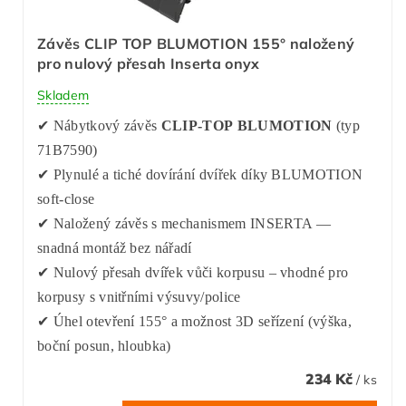
Závěs CLIP TOP BLUMOTION 155° naložený
pro nulový přesah Inserta onyx
Skladem
✔ Nábytkový závěs
CLIP-TOP BLUMOTION
(typ
71B7590)
✔ Plynulé a tiché dovírání dvířek díky BLUMOTION
soft-close
✔ Naložený závěs s mechanismem INSERTA —
snadná montáž bez nářadí
✔ Nulový přesah dvířek vůči korpusu – vhodné pro
korpusy s vnitřními výsuvy/police
✔ Úhel otevření 155° a možnost 3D seřízení (výška,
boční posun, hloubka)
234 Kč
/ ks