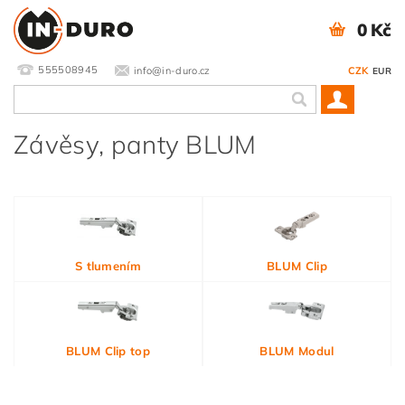
0 Kč
555508945
info@in-duro.cz
CZK
EUR
Závěsy, panty BLUM
S tlumením
BLUM Clip
BLUM Clip top
BLUM Modul