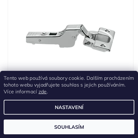
Tento web používá soubory cookie. Dalším procházením
Závěs CLIP TOP 110° polonaložený bez pružiny
tohoto webu vyjadřujete souhlas s jejich používáním.
Skladem
Více informací
zde
.
Podložka není součásti balení
NASTAVENÍ
60 Kč
/ ks
SOUHLASÍM