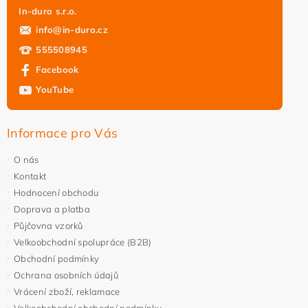
In-duro s.r.o.
info
@
in-duro.cz
555508945
Facebook
YouTube
Informace pro Vás
O nás
Kontakt
Hodnocení obchodu
Doprava a platba
Půjčovna vzorků
Velkoobchodní spolupráce (B2B)
Obchodní podmínky
Ochrana osobních údajů
Vrácení zboží, reklamace
Velkoobchodní obchodní podmínky