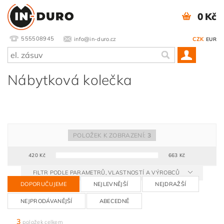
0 Kč
555508945
info@in-duro.cz
CZK
EUR
Nábytková kolečka
POLOŽEK K ZOBRAZENÍ:
3
420
Kč
663
Kč
FILTR PODLE PARAMETRŮ, VLASTNOSTÍ A VÝROBCŮ
DOPORUČUJEME
NEJLEVNĚJŠÍ
NEJDRAŽŠÍ
NEJPRODÁVANĚJŠÍ
ABECEDNĚ
3
položek celkem