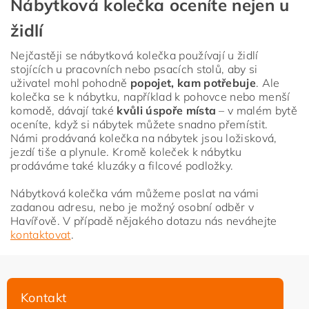
Nábytková kolečka oceníte nejen u
židlí
Nejčastěji se nábytková kolečka používají u židlí
stojících u pracovních nebo psacích stolů, aby si
uživatel mohl pohodně
popojet, kam potřebuje
. Ale
kolečka se k nábytku, například k pohovce nebo menší
komodě, dávají také
kvůli úspoře místa
– v malém bytě
oceníte, když si nábytek můžete snadno přemístit.
Námi prodávaná kolečka na nábytek jsou ložisková,
jezdí tiše a plynule. Kromě koleček k nábytku
prodáváme také kluzáky a filcové podložky.
Nábytková kolečka vám můžeme poslat na vámi
zadanou adresu, nebo je možný osobní odběr v
Havířově. V případě nějakého dotazu nás neváhejte
kontaktovat
.
Kontakt