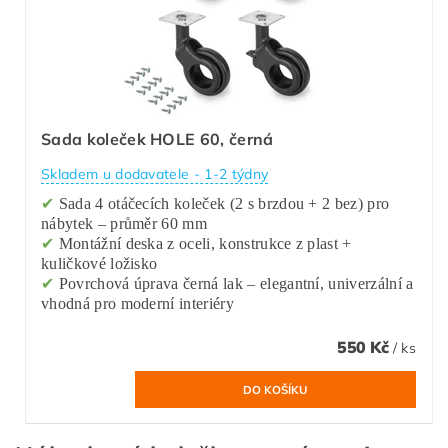
Sada koleček HOLE 60, černá
Skladem u dodavatele - 1-2 týdny
✔
Sada 4 otáčecích koleček (2 s brzdou + 2 bez) pro
nábytek – průměr 60 mm
✔
Montážní deska z oceli, konstrukce z plast +
kuličkové ložisko
✔
Povrchová úprava černá lak – elegantní, univerzální a
vhodná pro moderní interiéry
550 Kč
/ ks