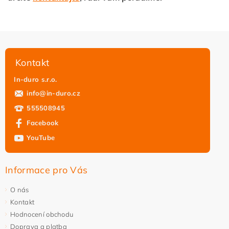
Kontakt
In-duro s.r.o.
info
@
in-duro.cz
555508945
Facebook
YouTube
Informace pro Vás
O nás
Kontakt
Hodnocení obchodu
Doprava a platba