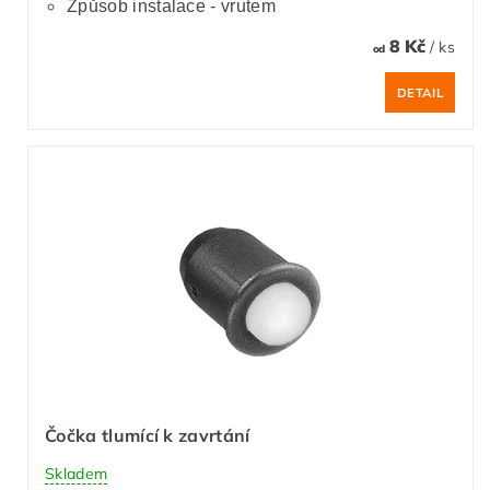
Způsob instalace - vrutem
8 Kč
/ ks
od
DETAIL
Čočka tlumící k zavrtání
Skladem