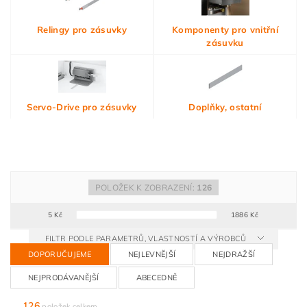
Relingy pro zásuvky
Komponenty pro vnitřní
zásuvku
Servo-Drive pro zásuvky
Doplňky, ostatní
POLOŽEK K ZOBRAZENÍ:
126
5
Kč
1886
Kč
FILTR PODLE PARAMETRŮ, VLASTNOSTÍ A VÝROBCŮ
DOPORUČUJEME
NEJLEVNĚJŠÍ
NEJDRAŽŠÍ
NEJPRODÁVANĚJŠÍ
ABECEDNĚ
126
položek celkem