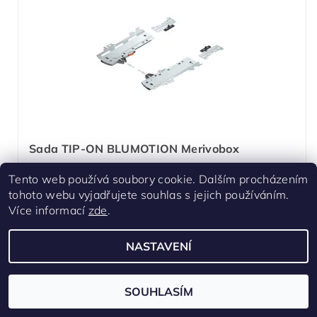
Sada TIP-ON BLUMOTION Merivobox
Skladem
Tento web používá soubory cookie. Dalším procházením
tohoto webu vyjadřujete souhlas s jejich používáním.
Varianty jednotek
Více informací
zde
.
449 Kč
/ ks
NASTAVENÍ
DETAIL
SOUHLASÍM