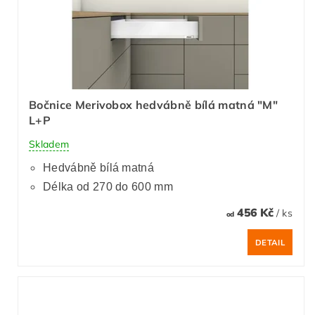
Bočnice Merivobox hedvábně bílá matná "M"
L+P
Skladem
Hedvábně bílá matná
Délka od 270 do 600 mm
456 Kč
/ ks
od
DETAIL