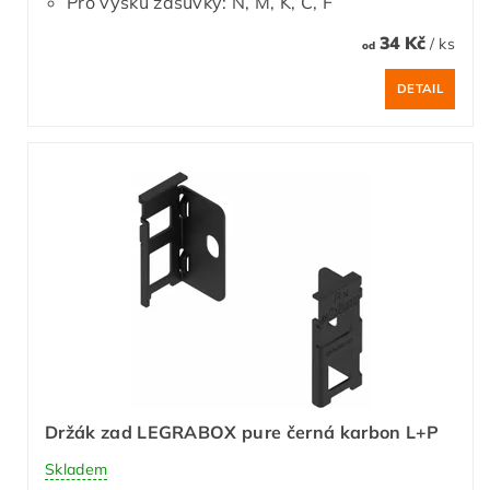
Pro výšku zásuvky: N, M, K, C, F
34 Kč
/ ks
od
DETAIL
Držák zad LEGRABOX pure černá karbon L+P
Skladem