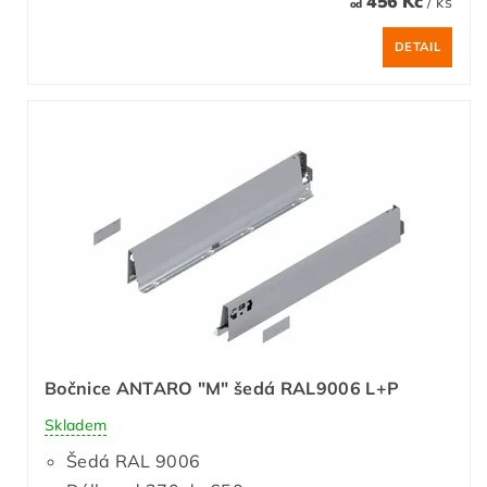
456 Kč
/ ks
od
DETAIL
Bočnice ANTARO "M" šedá RAL9006 L+P
Skladem
Šedá RAL 9006