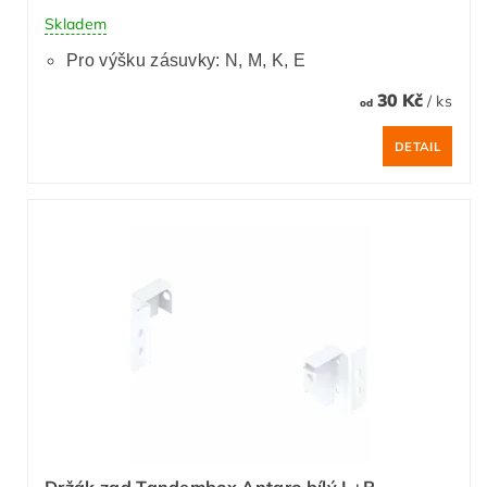
Skladem
Pro výšku zásuvky: N, M, K, E
30 Kč
/ ks
od
DETAIL
Držák zad Tandembox Antaro bílý L+P