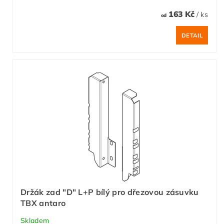
163 Kč
/ ks
od
DETAIL
Držák zad "D" L+P bílý pro dřezovou zásuvku
TBX antaro
Skladem