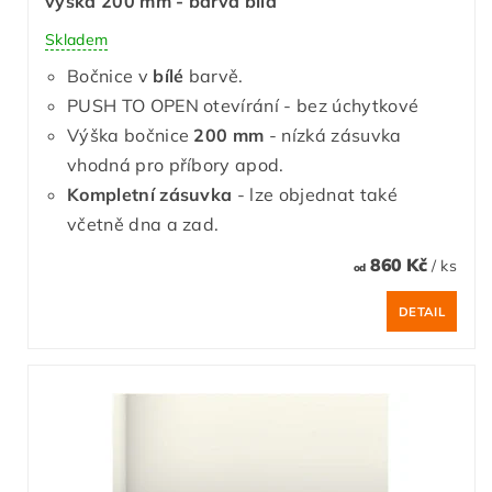
výška 200 mm - barva bílá
Skladem
Bočnice v
bílé
barvě.
PUSH TO OPEN otevírání - bez úchytkové
Výška bočnice
200 mm
- nízká zásuvka
vhodná pro příbory apod.
Kompletní zásuvka
- lze objednat také
včetně dna a zad.
860 Kč
/ ks
od
DETAIL