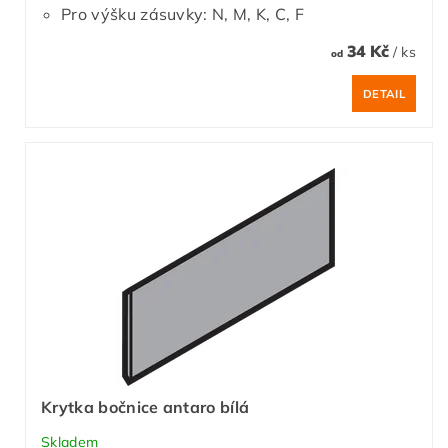
Pro výšku zásuvky: N, M, K, C, F
34 Kč
/ ks
od
DETAIL
Krytka bočnice antaro bílá
Skladem