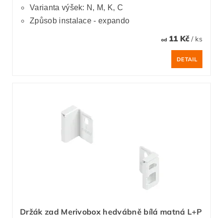
Varianta výšek: N, M, K, C
Způsob instalace - expando
11 Kč
/ ks
od
DETAIL
Držák zad Merivobox hedvábně bílá matná L+P