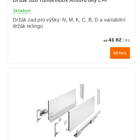
Skladem
Držák zad pro výšky: N, M, K, C, B, D a variabilní
držák relingu
41 Kč
/ ks
od
DETAIL