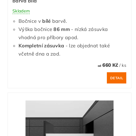
barva bílá
Skladem
Bočnice v
bílé
barvě.
Výška bočnice
86 mm
- nízká zásuvka
vhodná pro příbory apod.
Kompletní zásuvka
- lze objednat také
včetně dna a zad.
660 Kč
/ ks
od
DETAIL