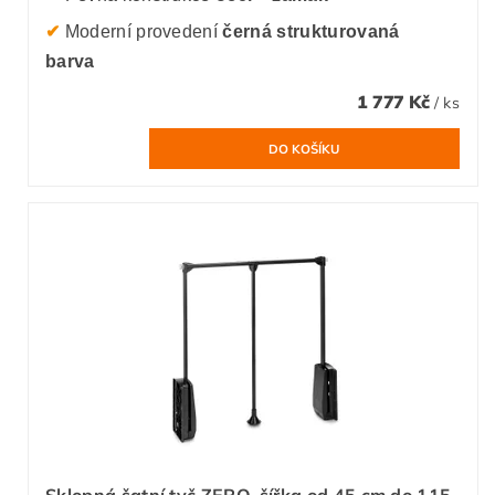
✔
Moderní provedení
černá strukturovaná
barva
1 777 Kč
/ ks
Sklopná šatní tyč ZERO, šířka od 45 cm do 115