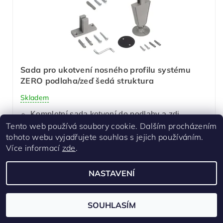
Sada pro ukotvení nosného profilu systému
ZERO podlaha/zeď šedá struktura
Skladem
Kompletní sada kotvení do podlahy a zdi
Tento web používá soubory cookie. Dalším procházením
729 Kč
/ ks
tohoto webu vyjadřujete souhlas s jejich používáním.
Více informací
zde
.
NASTAVENÍ
SOUHLASÍM