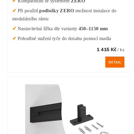
✔
Kompatibilní se systémem
ZERO
✔
Při použití
podložky ZERO
možnost instalace do
modulárního rámu
✔
Nastavitelná šířka dle varianty
450–1150 mm
✔
Pohodlné stažení tyče do dosahu pomocí madla
1 415 Kč
/ ks
DETAIL