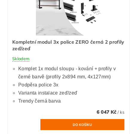
Kompletní modul 3x police ZERO černá 2 profily
zeď/zeď
Skladem
Komplet 1x modul sloupu - kování + profily v
černé barvě (profily 2x894 mm, 4x127mm)
Podpěra police 3x
Varianta instalace zeď/zeď
Trendy černá barva
6 047 Kč
/ ks