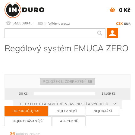
0 Kč
555508945
info@in-duro.cz
CZK
EUR
Regálový systém EMUCA ZERO
POLOŽEK K ZOBRAZENÍ:
36
30
Kč
14109
Kč
FILTR PODLE PARAMETRŮ, VLASTNOSTÍ A VÝROBCŮ
DOPORUČUJEME
NEJLEVNĚJŠÍ
NEJDRAŽŠÍ
NEJPRODÁVANĚJŠÍ
ABECEDNĚ
36
položek celkem