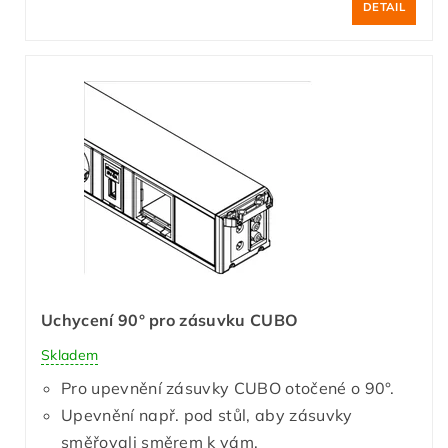
DETAIL
Uchycení 90° pro zásuvku CUBO
Skladem
Pro upevnění zásuvky CUBO otočené o 90°.
Upevnění např. pod stůl, aby zásuvky
směřovali směrem k vám.