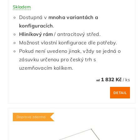
Skladem
Dostupná v
mnoha variantách a
konfiguracích
.
Hliníkový rám
/ antracitový střed.
Možnost vlastní konfigurace dle potřeby.
Pokud není uvedeno jinak, vždy se jedná o
zásuvku určenou pro český trh s
uzemňovacím kolíkem.
1 832 Kč
/ ks
od
DETAIL
Doprava zdarma