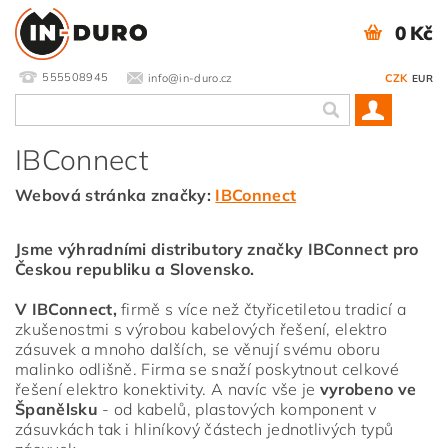
0 Kč
555508945
info@in-duro.cz
CZK
EUR
IBConnect
Webová stránka značky:
IBConnect
Jsme výhradními distributory značky IBConnect pro
Českou republiku a Slovensko.
V IBConnect,
firmě s více než čtyřicetiletou tradicí a
zkušenostmi s výrobou kabelových řešení, elektro
zásuvek a mnoho dalších, se věnují svému oboru
malinko odlišně. Firma se snaží poskytnout celkové
řešení elektro konektivity. A navíc vše je
vyrobeno ve
Španělsku
- od kabelů, plastových komponent v
zásuvkách tak i hliníkový částech jednotlivých typů