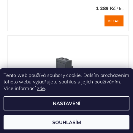
1 289 Kč
/ ks
DETAIL
Tento web používá soubory cookie. Dalším procházením
tohoto webu vyjadřujete souhlas s jejich používáním.
Více informací
zde
.
NASTAVENÍ
Modul USB 3.0 - malý 1/2
SOUHLASÍM
Skladem u dodavatele 14 pr. dní