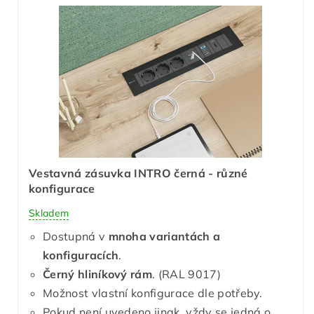
Vestavná zásuvka INTRO černá - různé
konfigurace
Skladem
Dostupná v
mnoha variantách a
konfiguracích
.
Černý hliníkový rám
. (RAL 9017)
Možnost vlastní konfigurace dle potřeby.
Pokud není uvedeno jinak, vždy se jedná o