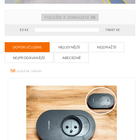
POLOŽEK K ZOBRAZENÍ:
58
52
Kč
73667
Kč
DOPORUČUJEME
NEJLEVNĚJŠÍ
NEJDRAŽŠÍ
NEJPRODÁVANĚJŠÍ
ABECEDNĚ
58
položek celkem