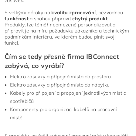
zásuvek.
S velkými nároky na
kvalitu zpracování
, bezvadnou
funkčnost
a snahou připravit
chytrý produkt
.
Produkty, lze téměř neomezeně personalizovat a
připravit je na míru požadavku zákazníka a technickým
podmínkám interiéru, ve kterém budou plnit svoji
funkci.
Čím se tedy přesně firma IBConnect
zabývá, co vyrábí?
Elektro zásuvky a přípojná místa do prostoru
Elektro zásuvky a přípojná místo do nábytku
Kabely pro připojení a propojení jednotlivých míst a
spotřebičů
Komponenty pro organizaci kabelů na pracovní
místě
S produkty lze řešit vybavení pracovní míst v kanceláři,