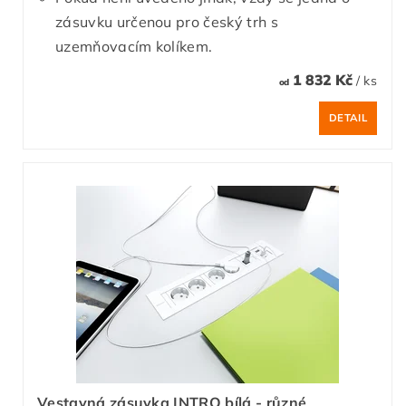
zásuvku určenou pro český trh s
uzemňovacím kolíkem.
1 832 Kč
/ ks
od
DETAIL
Vestavná zásuvka INTRO bílá - různé