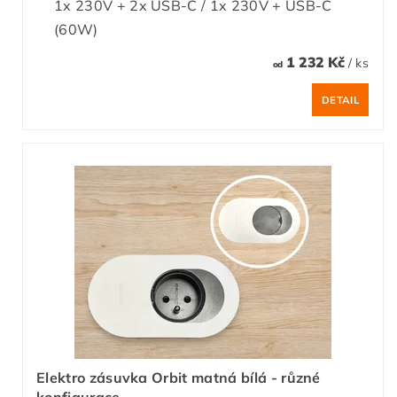
1x 230V + 2x USB-C / 1x 230V + USB-C
(60W)
1 232 Kč
/ ks
od
DETAIL
Elektro zásuvka Orbit matná bílá - různé
konfigurace