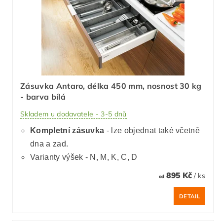
Zásuvka Antaro, délka 450 mm, nosnost 30 kg
- barva bílá
Skladem u dodavatele - 3-5 dnů
Kompletní zásuvka
- lze objednat také včetně
dna a zad.
Varianty výšek - N, M, K, C, D
895 Kč
/ ks
od
DETAIL