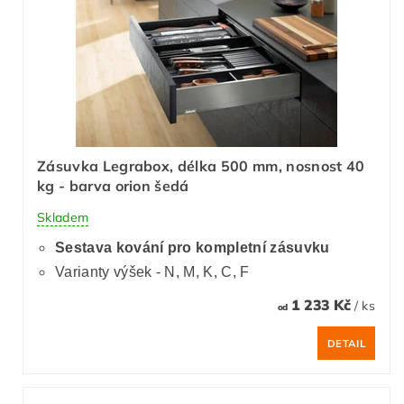
Zásuvka Legrabox, délka 500 mm, nosnost 40
kg - barva orion šedá
Skladem
Sestava kování pro kompletní zásuvku
Varianty výšek - N, M, K, C, F
1 233 Kč
/ ks
od
DETAIL