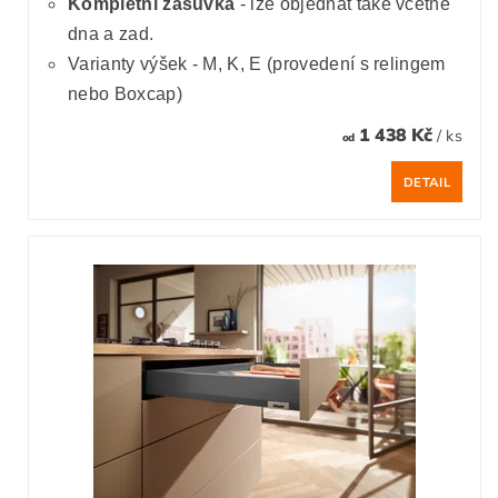
Kompletní zásuvka
- lze objednat také včetně
dna a zad.
Varianty výšek - M, K, E (provedení s relingem
nebo Boxcap)
1 438 Kč
/ ks
od
DETAIL