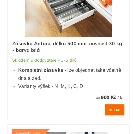
Zásuvka Antaro, délka 500 mm, nosnost 30 kg
- barva bílá
Skladem u dodavatele - 3-5 dnů
Kompletní zásuvka
- lze objednat také včetně
dna a zad.
Varianty výšek - N, M, K, C, D
900 Kč
/ ks
od
DETAIL
Kompletní sada