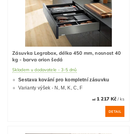
Zásuvka Legrabox, délka 450 mm, nosnost 40
kg - barva orion šedá
Skladem u dodavatele - 3-5 dnů
Sestava kování pro kompletní zásuvku
Varianty výšek - N, M, K, C, F
1 217 Kč
/ ks
od
DETAIL