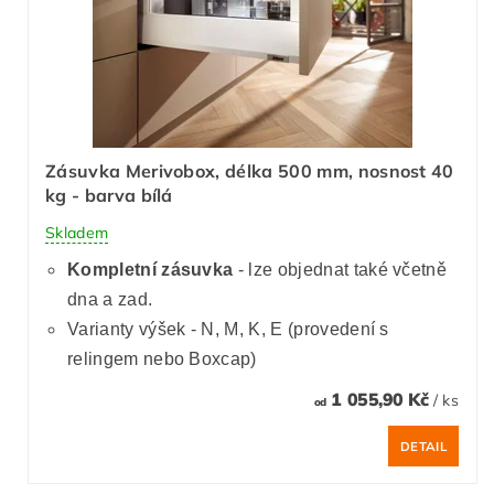
Zásuvka Merivobox, délka 500 mm, nosnost 40
kg - barva bílá
Skladem
Kompletní zásuvka
- lze objednat také včetně
dna a zad.
Varianty výšek - N, M, K, E (provedení s
relingem nebo Boxcap)
1 055,90 Kč
/ ks
od
DETAIL