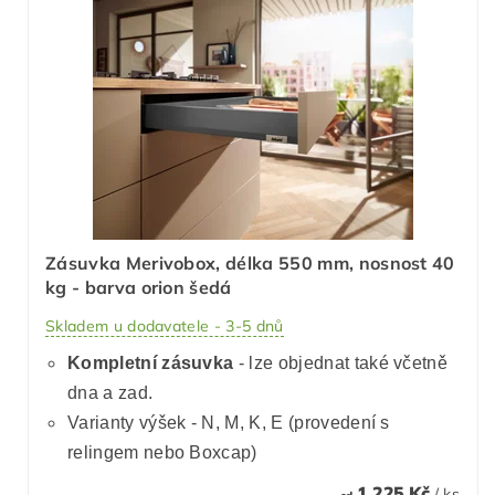
Zásuvka Merivobox, délka 550 mm, nosnost 40
kg - barva orion šedá
Skladem u dodavatele - 3-5 dnů
Kompletní zásuvka
- lze objednat také včetně
dna a zad.
Varianty výšek - N, M, K, E (provedení s
relingem nebo Boxcap)
1 225 Kč
/ ks
od