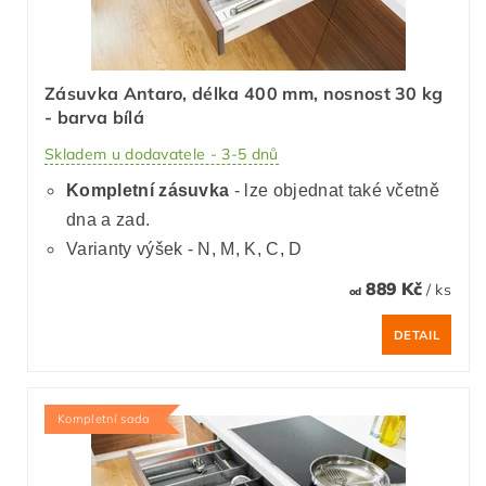
Zásuvka Antaro, délka 400 mm, nosnost 30 kg
- barva bílá
Skladem u dodavatele - 3-5 dnů
Kompletní zásuvka
- lze objednat také včetně
dna a zad.
Varianty výšek - N, M, K, C, D
889 Kč
/ ks
od
DETAIL
Kompletní sada