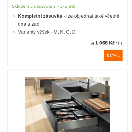
Skladem u dodavatele - 3-5 dnů
Kompletní zásuvka
- lze objednat také včetně
dna a zad.
Varianty výšek - M, K, C, D
1 068 Kč
/ ks
od
DETAIL