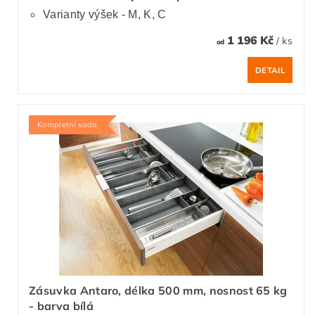
Varianty výšek - M, K, C
1 196 Kč
/ ks
od
DETAIL
Kompletní sada
Zásuvka Antaro, délka 500 mm, nosnost 65 kg
- barva bílá