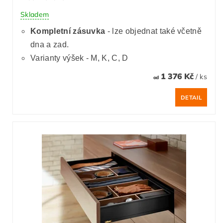
Skladem
Kompletní zásuvka
- lze objednat také včetně
dna a zad.
Varianty výšek - M, K, C, D
1 376 Kč
/ ks
od
DETAIL