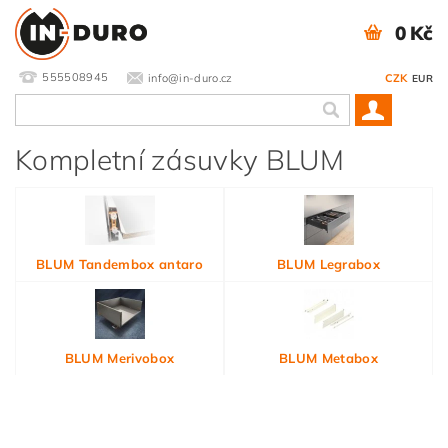
0 Kč
555508945
info@in-duro.cz
CZK
EUR
Kompletní zásuvky BLUM
BLUM Tandembox antaro
BLUM Legrabox
BLUM Merivobox
BLUM Metabox