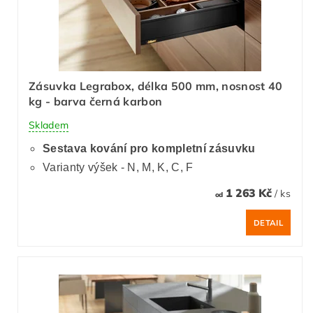
Zásuvka Legrabox, délka 500 mm, nosnost 40
kg - barva černá karbon
Skladem
Sestava kování pro kompletní zásuvku
Varianty výšek - N, M, K, C, F
1 263 Kč
/ ks
od
DETAIL