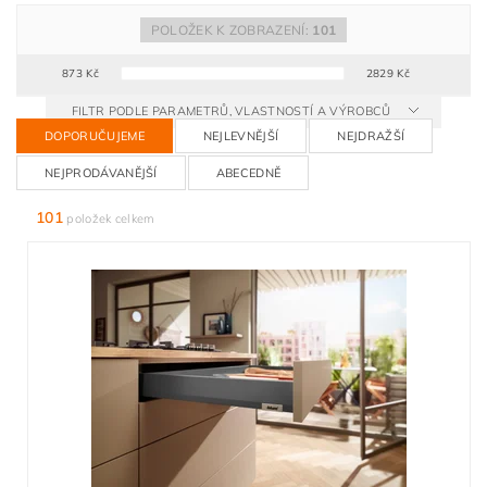
POLOŽEK K ZOBRAZENÍ:
101
873
Kč
2829
Kč
FILTR PODLE PARAMETRŮ, VLASTNOSTÍ A VÝROBCŮ
DOPORUČUJEME
NEJLEVNĚJŠÍ
NEJDRAŽŠÍ
NEJPRODÁVANĚJŠÍ
ABECEDNĚ
101
položek celkem