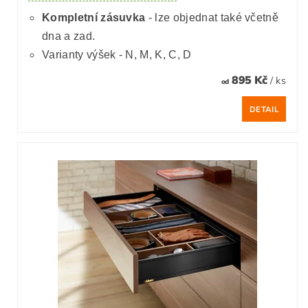
Kompletní zásuvka
- lze objednat také včetně
dna a zad.
Varianty výšek - N, M, K, C, D
895 Kč
/ ks
od
DETAIL