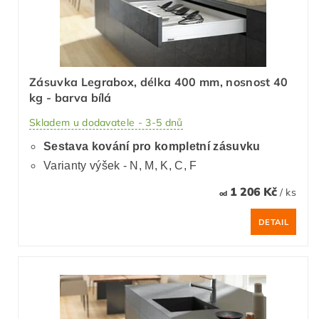
Zásuvka Legrabox, délka 400 mm, nosnost 40
kg - barva bílá
Skladem u dodavatele - 3-5 dnů
Sestava kování pro kompletní zásuvku
Varianty výšek - N, M, K, C, F
1 206 Kč
/ ks
od
DETAIL