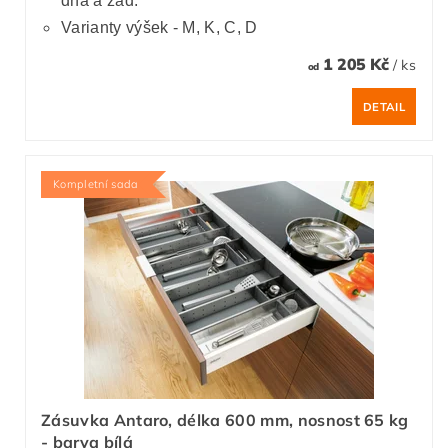
dna a zad.
Varianty výšek - M, K, C, D
1 205 Kč
/ ks
od
DETAIL
Kompletní sada
Zásuvka Antaro, délka 600 mm, nosnost 65 kg
- barva bílá