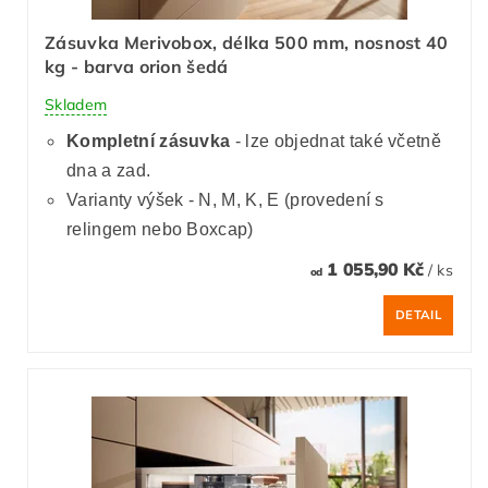
Zásuvka Merivobox, délka 500 mm, nosnost 40
kg - barva orion šedá
Skladem
Kompletní zásuvka
- lze objednat také včetně
dna a zad.
Varianty výšek - N, M, K, E (provedení s
relingem nebo Boxcap)
1 055,90 Kč
/ ks
od
DETAIL