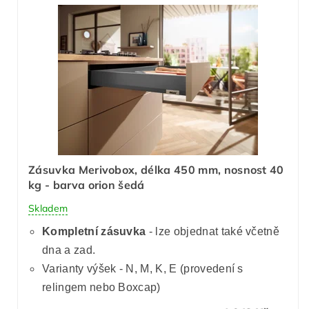
Zásuvka Merivobox, délka 450 mm, nosnost 40
kg - barva orion šedá
Skladem
Kompletní zásuvka
- lze objednat také včetně
dna a zad.
Varianty výšek - N, M, K, E (provedení s
relingem nebo Boxcap)