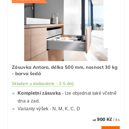
Zásuvka Antaro, délka 500 mm, nosnost 30 kg
- barva šedá
Skladem u dodavatele - 3-5 dnů
Kompletní zásuvka
- lze objednat také včetně
dna a zad.
Varianty výšek - N, M, K, C, D
900 Kč
/ ks
od