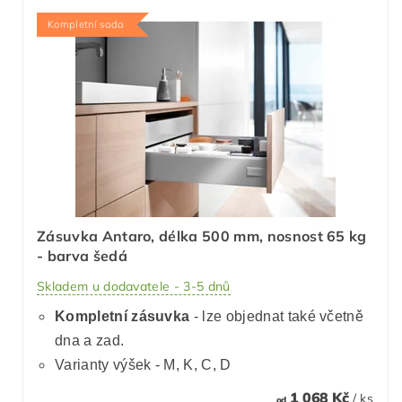
Kompletní sada
Zásuvka Antaro, délka 500 mm, nosnost 65 kg
- barva šedá
Skladem u dodavatele - 3-5 dnů
Kompletní zásuvka
- lze objednat také včetně
dna a zad.
Varianty výšek - M, K, C, D
1 068 Kč
/ ks
od