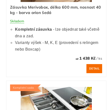
Zásuvka Merivobox, délka 600 mm, nosnost 40
kg - barva orion šedá
Skladem
Kompletní zásuvka
- lze objednat také včetně
dna a zad.
Varianty výšek - M, K, E (provedení s relingem
nebo Boxcap)
1 438 Kč
/ ks
od
DETAIL
Kompletní sada