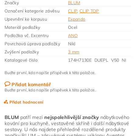
Značky
BLUM
Označení kategorie závěsu
CLIP
,
CLIP TOP
Upevnění ke korpusu
Expando
Materiál podložky
Ocel
Podložka vč. Excentru
ANO
Povrchová úprava podložky
Nikl
Zvýšení podložky
3 mm
Katalogové číslo
174H7130E DUEPL V50 NI
Buďte první, kdo napíše příspěvek k této položce.
Přidat komentář
Buďte první, kdo napíše příspěvek k této položce.
Přidat hodnocení
BLUM
patří mezi
nejspolehlivější značky
nábytkového
kování pro kuchyně, vestavěné skříně i další nábytkové
sestavy. U nás najdete přehledně rozdělené produkty
značky BLUM – zásuvkové systémy, výklopy Aventos,