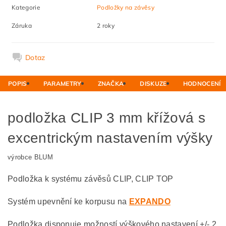
Kategorie
Podložky na závěsy
Záruka
2 roky
Dotaz
POPIS
PARAMETRY
ZNAČKA
DISKUZE
HODNOCENÍ
podložka CLIP 3 mm křížová s
excentrickým nastavením výšky
výrobce BLUM
Podložka k systému závěsů CLIP, CLIP TOP
Systém upevnění ke korpusu na
EXPANDO
Podložka disponuje možností výškového nastavení +/- 2