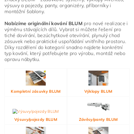
výsuvy a pojezdy, panty, organizéry, příborníky i
montážní šablony.
Nabízíme originální kování BLUM
pro nové realizace i
výměnu stávajících dílů. Vybrat si můžete řešení pro
tiché dovírání, bezúchytkové otevírání, plynulý chod
zásuvek nebo praktické uspořádání vnitřního prostoru.
Díky rozdělení do kategorií snadno najdete konkrétní
typ kování, který potřebujete pro výrobu, montáž nebo
opravu nábytku.
Vložením hodnocení souhlasíte s
podmínkami ochrany
osobních údajů
Kompletní zásuvky BLUM
Výklopy BLUM
Výsuvy/pojezdy BLUM
Závěsy/panty BLUM