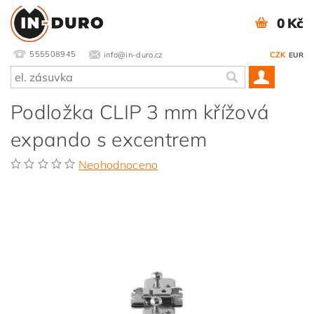
0 Kč
555508945
info@in-duro.cz
CZK
EUR
Podložka CLIP 3 mm křížová
expando s excentrem
Neohodnoceno