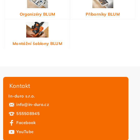
Organizéry BLUM
Příborníky BLUM
Montážní šablony BLUM
Kontakt
In-duro s.r.o.
info
@
in-duro.cz
555508945
Facebook
YouTube