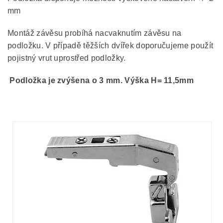
mm
Montáž závěsu probíhá nacvaknutím závěsu na
podložku. V případě těžších dvířek doporučujeme použít
pojistný vrut uprostřed podložky.
Podložka je zvýšena o 3 mm. Výška H= 11,5mm