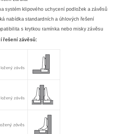
na systém klipového uchycení podložek a závěsů
oká nabídka standardních a úhlových řešení
patibilita s krytkou ramínka nebo misky závěsu
í řešení závěsů:
ložený závěs
ložený závěs
ložený závěs