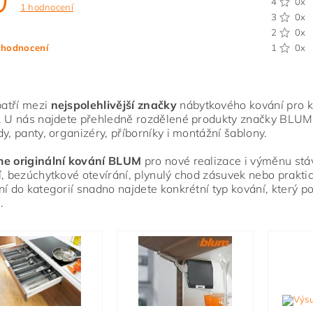
4
0x
1 hodnocení
3
0x
2
0x
 hodnocení
1
0x
atří mezi
nejspolehlivější značky
nábytkového kování pro ku
. U nás najdete přehledně rozdělené produkty značky BLUM
dy, panty, organizéry, příborníky i montážní šablony.
me originální kování BLUM
pro nové realizace i výměnu stáva
í, bezúchytkové otevírání, plynulý chod zásuvek nebo praktic
ní do kategorií snadno najdete konkrétní typ kování, který 
.
ním hodnocení souhlasíte s
podmínkami ochrany osobních údajů