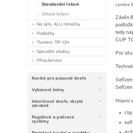
Standardní řešení
výrobce
Úhlová řešení
Závěs B
Na sklo, ALU rámečky
podložk
tedy na
Podložky
CLIP TO
Tlumení, TIP-ON
Speciální závěsy
Pro síl
Příslušenství
Technol
Kování pro posuvné dveře
Seřízen
Seřízen
Vybavení šatny
Hlavní 
Interiérové dveře, skryté
zárubně
cli
Regálové a policové
systémy
seř
dož
Postelové kování a zvedáky