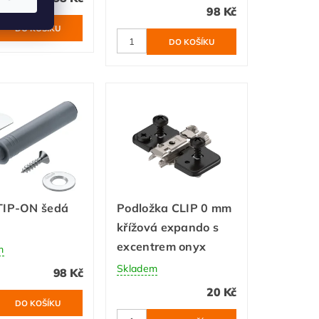
98 Kč
TIP-ON šedá
Podložka CLIP 0 mm
á
křížová expando s
excentrem onyx
m
Skladem
98 Kč
20 Kč