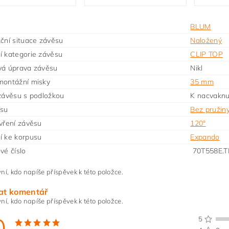
BLUM
ční situace závěsu
Naložený
 kategorie závěsu
CLIP TOP
vá úprava závěsu
Nikl
montážní misky
35 mm
závěsu s podložkou
K nacvaknu
ěsu
Bez pružin
vření závěsu
120°
í ke korpusu
Expando
vé číslo
70T558E.
ní, kdo napíše příspěvek k této položce.
at komentář
ní, kdo napíše příspěvek k této položce.
0
5