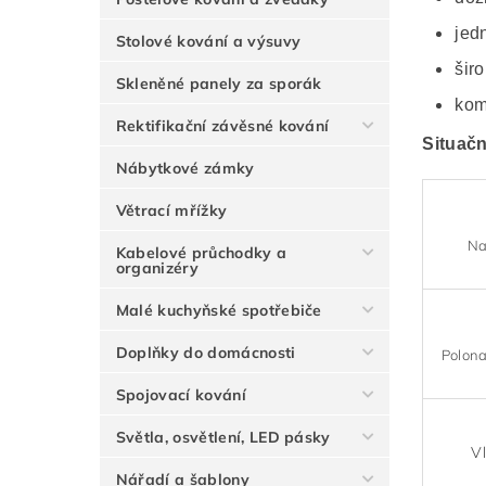
jed
Stolové kování a výsuvy
šir
Skleněné panely za sporák
kom
Rektifikační závěsné kování
Situačn
Nábytkové zámky
Větrací mřížky
Na
Kabelové průchodky a
organizéry
Malé kuchyňské spotřebiče
Doplňky do domácnosti
Polona
Spojovací kování
Světla, osvětlení, LED pásky
V
Nářadí a šablony