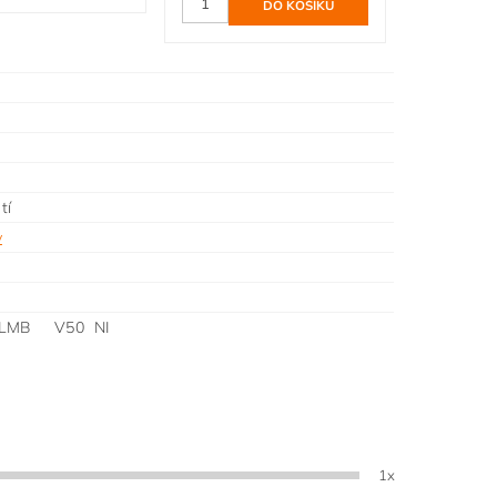
tí
y
TLMB V50 NI
1x