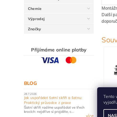
Montážn
Chemie
Další p
Výprodej
doporu
Značky
Souv
Přijímáme online platby
BLOG
Pod
28.7.2026
Tento 
Jak uspořádat šatní skříň a šatnu:
kříž
vyjadř
Praktický průvodce z praxe
exc
Šatní skříň radíme uspořádat ve třech
krocích: nejdříve si projděte, c...
Skla
NAS
více