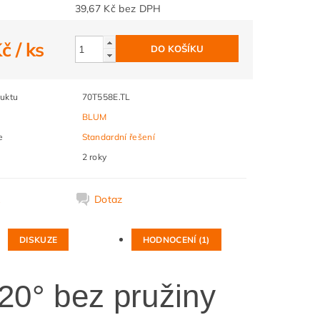
39,67 Kč bez DPH
Kč
/ ks
uktu
70T558E.TL
BLUM
e
Standardní řešení
2 roky
k
Dotaz
DISKUZE
HODNOCENÍ (1)
20° bez pružiny