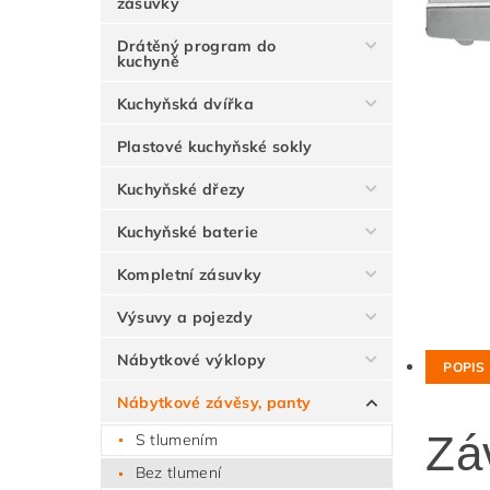
zásuvky
Drátěný program do
kuchyně
Kuchyňská dvířka
Plastové kuchyňské sokly
Kuchyňské dřezy
Kuchyňské baterie
Kompletní zásuvky
Výsuvy a pojezdy
Nábytkové výklopy
POPIS
Nábytkové závěsy, panty
Zá
S tlumením
Bez tlumení