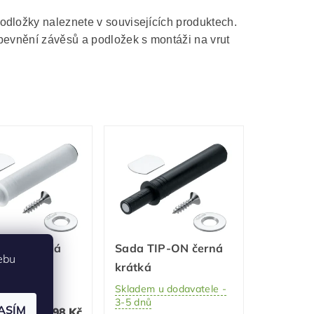
odložky naleznete v souvisejících produktech.
evnění závěsů a podložek s montáži na vrut
TIP-ON bílá
Sada TIP-ON černá
ebu
á
krátká
m
Skladem u dodavatele -
3-5 dnů
ASÍM
98 Kč