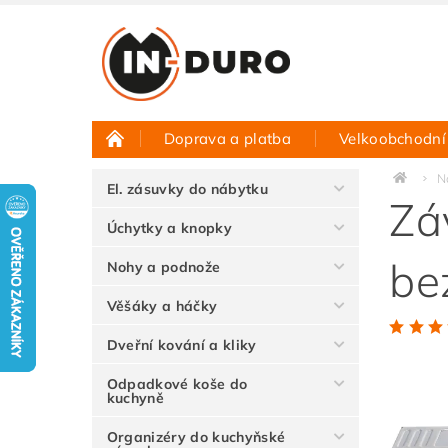
Doprava a platba
Velkoobchodní
Půjčovna vzorků
Hodnocení obchodu
N
El. zásuvky do nábytku
Zá
Úchytky a knopky
be
Nohy a podnože
Věšáky a háčky
Dveřní kování a kliky
Odpadkové koše do
kuchyně
Organizéry do kuchyňské