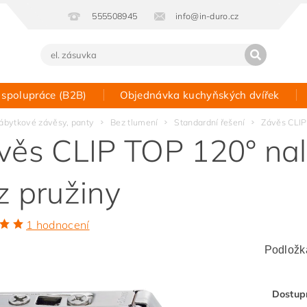
555508945
info@in-duro.cz
 spolupráce (B2B)
Objednávka kuchyňských dvířek
Kontakt
ábytkové závěsy, panty
Bez tlumení
Standardní řešení
Závěs CLIP
věs CLIP TOP 120° na
z pružiny
1 hodnocení
Podložka
Dostup