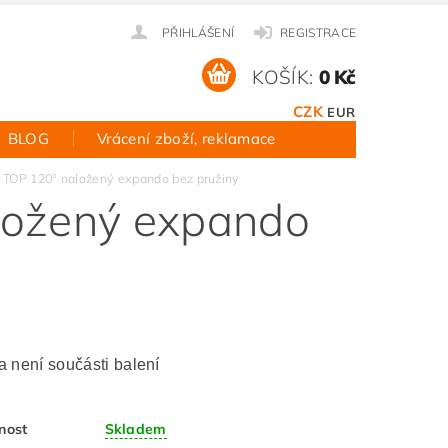
PŘIHLÁŠENÍ
REGISTRACE
KOŠÍK:
0 Kč
CZK
EUR
BLOG
Vrácení zboží, reklamace
 TOP 120° naložený expando bez pružiny
ložený expando
 není součásti balení
nost
Skladem