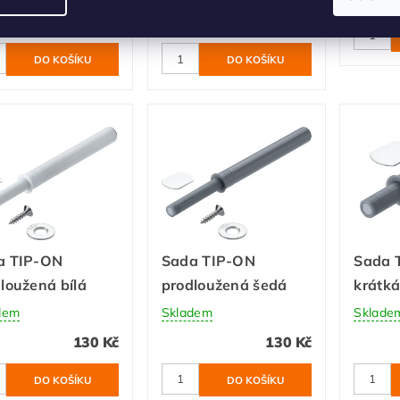
20 Kč
17 Kč
a TIP-ON
Sada TIP-ON
Sada 
loužená bílá
prodloužená šedá
krátk
dem
Skladem
Sklade
130 Kč
130 Kč