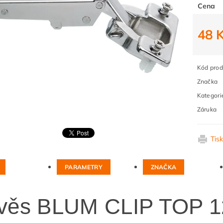
Cena
48 
Kód prod
Značka
Kategori
Záruka
Tis
PARAMETRY
ZNAČKA
věs BLUM CLIP TOP 1