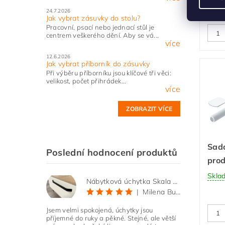
24.7.2026
Jak vybrat zásuvky do stolu?
Pracovní, psací nebo jednací stůl je
centrem veškerého dění. Aby se vá...
více
12.6.2026
Jak vybrat příborník do zásuvky
Při výběru příborníku jsou klíčové tři věci:
velikost, počet přihrádek...
více
ZOBRAZIT VÍCE
Sad
Poslední hodnocení produktů
prod
Skla
Nábytková úchytka Skala černá matná
|
Milena Bučková
Jsem velmi spokojená, úchytky jsou
příjemné do ruky a pěkné. Stejné, ale větší