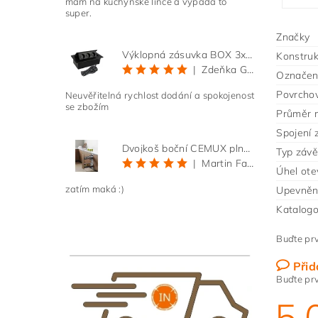
mám na kuchyňské lince a vypadá to
super.
Značky
Výklopná zásuvka BOX 3x 230V s 3m kabelem - černá
Konstruk
|
Zdeňka Gold
Označení
Povrcho
Neuvěřitelná rychlost dodání a spokojenost
se zbožím
Průměr 
Spojení 
Dvojkoš boční CEMUX plné dno 3D, s tlumením antracit 200 mm
Typ záv
|
Martin Faltus
Úhel ote
zatím maká :)
Upevněn
Katalogo
Buďte prv
Přid
Buďte prv
5,