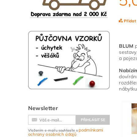
Přidat
BLUM
p
sestavy
a pojez
Nabízí
dovírán
rozděle
nábytku
Vlože
Newsletter
podmínkami
Vložením e-mailu souhlasíte s
ochrany osobních údajů