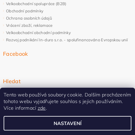
Velkoobchodní spolupráce (B2B)
Obchodní podmínky
Ochrana osobních údajů
Vrácení zboží, reklamace
Velkoobchodní obchodní podmínky
Rozvoj podnikání In-duro s.r.o. - spolufinancováno Evropskou unií
Facebook
Hledat
Tento web používá soubory cookie. Dalším procházením
tohoto webu vyjadřujete souhlas s jejich používáním.
Více informací
zde
.
NASTAVENÍ
Upravit nastavení cookies
2026 ©
In-duro
, všechna práva vyhrazena