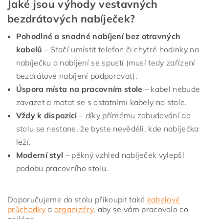
Jaké jsou výhody vestavných
bezdrátových nabíječek?
Pohodlné a snadné nabíjení bez otravných
kabelů
– Stačí umístit telefon či chytré hodinky na
nabíječku a nabíjení se spustí (musí tedy zařízení
bezdrátové nabíjení podporovat).
Úspora místa na pracovním stole
– kabel nebude
zavazet a motat se s ostatními kabely na stole.
Vždy k dispozici
– díky přímému zabudování do
stolu se nestane, že byste nevěděli, kde nabíječka
leží.
Moderní styl
– pěkný vzhled nabíječek vylepší
podobu pracovního stolu.
Doporučujeme do stolu přikoupit také
kabelové
průchodky
a
organizéry
, aby se vám pracovalo co
nejlépe.