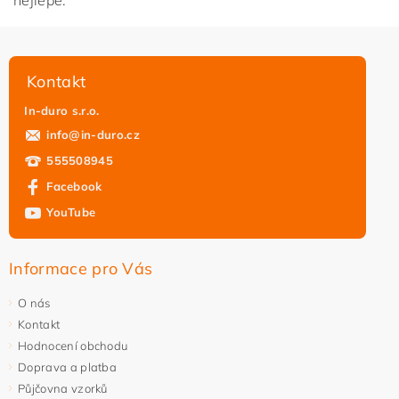
Kontakt
In-duro s.r.o.
info
@
in-duro.cz
555508945
Facebook
YouTube
Informace pro Vás
O nás
Kontakt
Hodnocení obchodu
Doprava a platba
Půjčovna vzorků