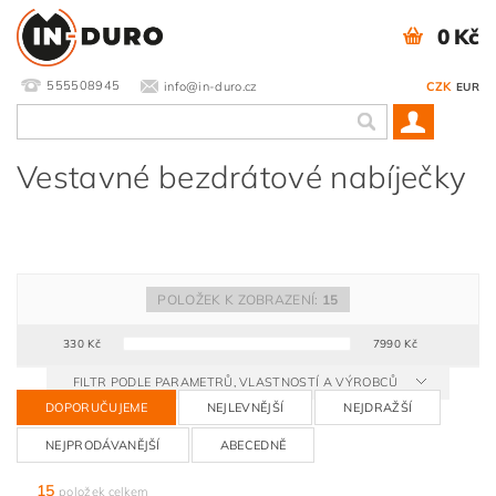
0 Kč
555508945
info@in-duro.cz
CZK
EUR
Vestavné bezdrátové nabíječky
POLOŽEK K ZOBRAZENÍ:
15
330
Kč
7990
Kč
FILTR PODLE PARAMETRŮ, VLASTNOSTÍ A VÝROBCŮ
DOPORUČUJEME
NEJLEVNĚJŠÍ
NEJDRAŽŠÍ
NEJPRODÁVANĚJŠÍ
ABECEDNĚ
15
položek celkem