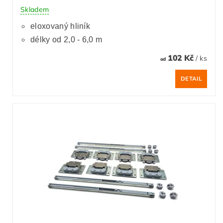
Skladem
eloxovaný hliník
délky od 2,0 - 6,0 m
102 Kč
/ ks
od
DETAIL