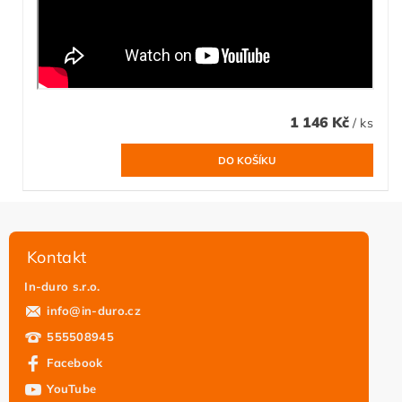
1 146 Kč
/ ks
Kontakt
In-duro s.r.o.
info
@
in-duro.cz
555508945
Facebook
YouTube