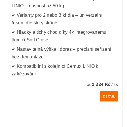
LINIO – nosnost až 50 kg
✔ Varianty pro 2 nebo 3 křídla – univerzální
řešení dle šířky skříně
✔ Hladký a tichý chod díky 4× integrovanému
tlumiči Soft Close
✔ Nastavitelná výška i doraz – precizní seřízení
bez demontáže
✔ Kompatibilní s kolejnicí Cemux LINIO k
zafrézování
1 224 Kč
/ ks
od
DETAIL