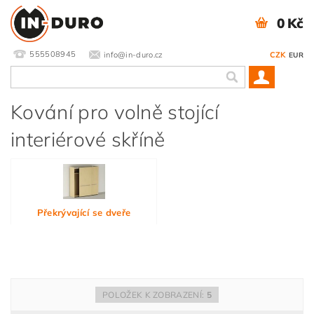
0 Kč
555508945
info@in-duro.cz
CZK
EUR
Kování pro volně stojící
interiérové skříně
Překrývající se dveře
POLOŽEK K ZOBRAZENÍ:
5