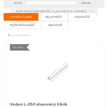
102
Kč
1620
Kč
FILTR PODLE PARAMETRŮ, VLASTNOSTÍ A VÝROBCŮ
DOPORUČUJEME
NEJLEVNĚJŠÍ
NEJDRAŽŠÍ
NEJPRODÁVANĚJŠÍ
ABECEDNĚ
5
položek celkem
Novinka
Vedení L-050 eloxovaný hliník