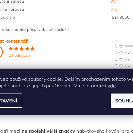
vření závěsu
95°
í ke korpusu
Vrut
vé číslo
91K9550
ní, kdo napíše příspěvek k této položce.
at komentář
0
5
4
0x
2 hodnocení
3
0x
2
0x
 hodnocení
1
0x
web používá soubory cookie. Dalším procházením tohoto w
ujete souhlas s jejich používáním. Více informací
zde
.
Alena Vejsadová
TAVENÍ
SOUHL
|
16.11.2021
atří mezi
nejspolehlivější značky
nábytkového kování pro ku