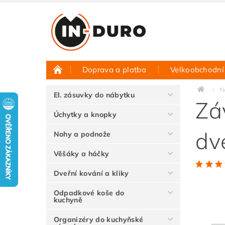
Doprava a platba
Velkoobchodní
Půjčovna vzorků
Hodnocení obchodu
N
El. zásuvky do nábytku
Zá
Úchytky a knopky
dv
Nohy a podnože
Věšáky a háčky
Dveřní kování a kliky
Odpadkové koše do
kuchyně
Organizéry do kuchyňské