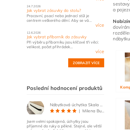
sestavy
24.7.2026
a pojez
Jak vybrat zásuvky do stolu?
Vlože
Pracovní, psací nebo jednací stůl je
centrem veškerého dění. Aby se vá...
Nabízí
více
dovírán
rozděle
12.6.2026
Jak vybrat příborník do zásuvky
nábytku
Při výběru příborníku jsou klíčové tři věci:
velikost, počet přihrádek...
více
ZOBRAZIT VÍCE
Poslední hodnocení produktů
Komp
Nábytková úchytka Skala černá matná
|
Milena Bučková
Jsem velmi spokojená, úchytky jsou
příjemné do ruky a pěkné. Stejné, ale větší