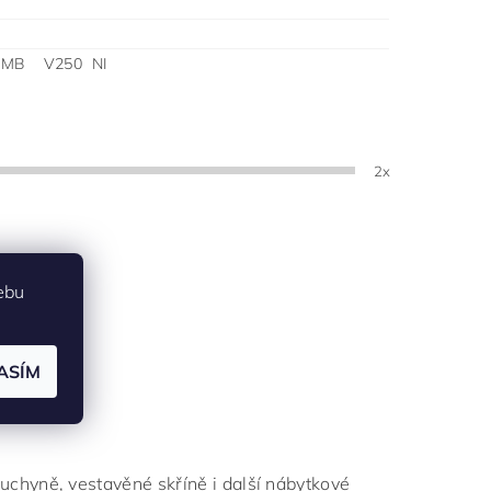
 MB V250 NI
2x
ebu
ASÍM
chyně, vestavěné skříně i další nábytkové