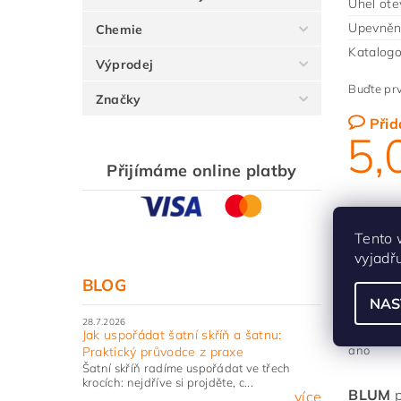
Úhel ote
Upevněn
Chemie
Katalogo
Výprodej
Buďte prv
Značky
Přid
5,
Přijímáme online platby
Přidat
Tento 
vyjadř
BLOG
NAS
AV
28.7.2026
Jak uspořádat šatní skříň a šatnu:
ano
Praktický průvodce z praxe
Šatní skříň radíme uspořádat ve třech
krocích: nejdříve si projděte, c...
BLUM
p
více