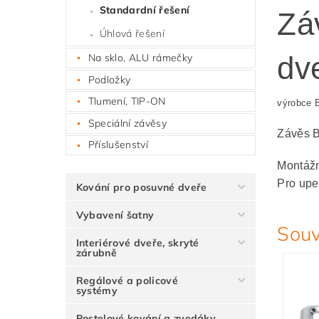
Standardní řešení
Zá
Úhlová řešení
dv
Na sklo, ALU rámečky
Podložky
Tlumení, TIP-ON
výrobce
Speciální závěsy
Závěs B
Příslušenství
Montážn
Pro upe
Kování pro posuvné dveře
Vybavení šatny
Souv
Interiérové dveře, skryté
zárubně
Regálové a policové
systémy
Postelové kování a zvedáky