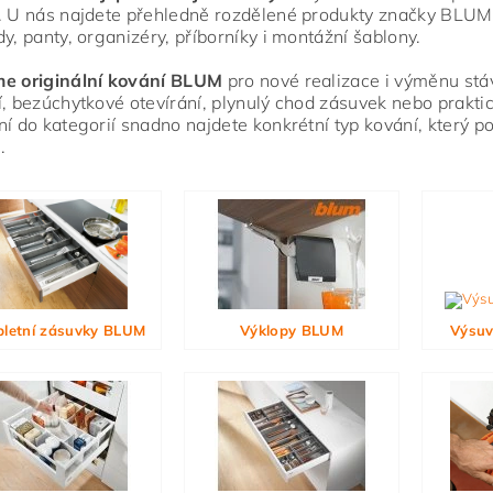
. U nás najdete přehledně rozdělené produkty značky BLUM
dy, panty, organizéry, příborníky i montážní šablony.
ním hodnocení souhlasíte s
podmínkami ochrany osobních údajů
me originální kování BLUM
pro nové realizace i výměnu stáva
í, bezúchytkové otevírání, plynulý chod zásuvek nebo praktic
ní do kategorií snadno najdete konkrétní typ kování, který 
.
letní zásuvky BLUM
Výklopy BLUM
Výsuv