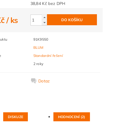
38,84 Kč bez DPH
Kč
/ ks
uktu
91K9550
BLUM
e
Standardní řešení
2 roky
k
Dotaz
DISKUZE
HODNOCENÍ (2)