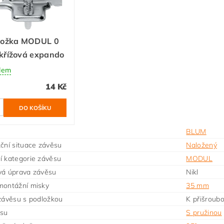
ložka MODUL 0
křížová expando
dem
14 Kč
BLUM
ční situace závěsu
Naložený
 kategorie závěsu
MODUL
vá úprava závěsu
Nikl
montážní misky
35 mm
závěsu s podložkou
K přišroub
ěsu
S pružinou