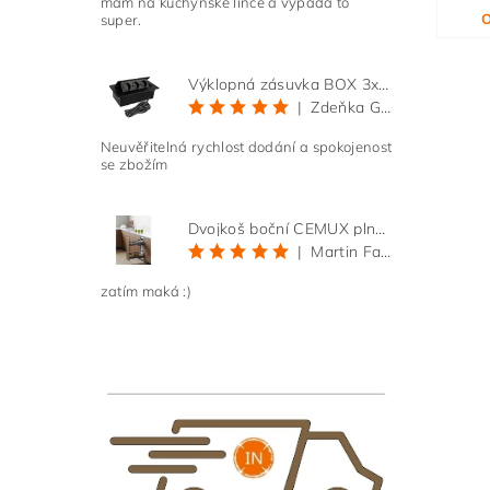
mám na kuchyňské lince a vypadá to
O
super.
Výklopná zásuvka BOX 3x 230V s 3m kabelem - černá
|
Zdeňka Gold
Neuvěřitelná rychlost dodání a spokojenost
se zbožím
Dvojkoš boční CEMUX plné dno 3D, s tlumením antracit 200 mm
|
Martin Faltus
zatím maká :)