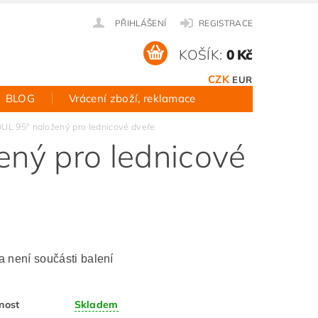
PŘIHLÁŠENÍ
REGISTRACE
KOŠÍK:
0 Kč
CZK
EUR
BLOG
Vrácení zboží, reklamace
L 95° naložený pro lednicové dveře
ný pro lednicové
 není součásti balení
nost
Skladem