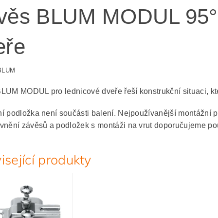
věs BLUM MODUL 95° p
eře
 BLUM
LUM MODUL pro lednicové dveře řeší konstrukční situaci, kte
í podložka není součásti balení. Nejpoužívanější montážní p
vnění závěsů a podložek s montáži na vrut doporučujeme po
isející produkty