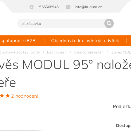
555508945
info@in-duro.cz
 spolupráce (B2B)
Objednávka kuchyňských dvířek
Kontakt
ábytkové závěsy, panty
Bez tlumení
Standardní řešení
Závěs MODU
věs MODUL 95° nalože
eře
2 hodnocení
Podložka
Dostup