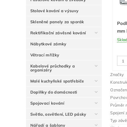
Stolové kování a výsuvy
Skleněné panely za sporák
Pod
mm 
Rektifikační závěsné kování
Skla
Nábytkové zámky
Větrací mřížky
Kabelové průchodky a
organizéry
Značky
Malé kuchyňské spotřebiče
Konstruk
Označení
Doplňky do domácnosti
Povrcho
Spojovací kování
Průměr 
Spojení 
Světla, osvětlení, LED pásky
Typ záv
Nářadí a šablony