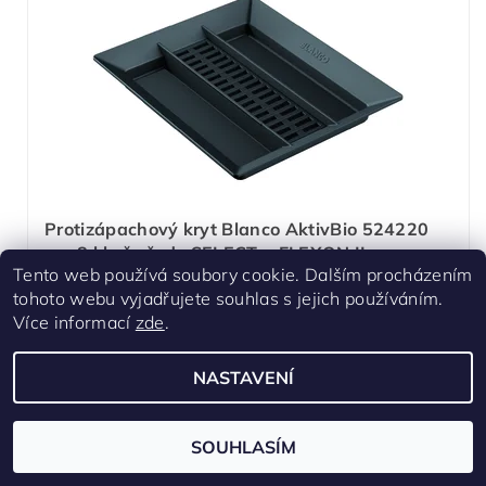
Protizápachový kryt Blanco AktivBio 524220
pro 8 l koše řady SELECT a FLEXON II
Tento web používá soubory cookie. Dalším procházením
S ověření dostupnosti
tohoto webu vyjadřujete souhlas s jejich používáním.
Více informací
zde
.
Pro systémy
Blanco Select a Flexon II.
Pro nádoby
o objemu 8 litrů.
NASTAVENÍ
Filtr z aktivního uhlíku
+ nerezové části -
proti zápachu.
Vhodné například pro
Bio odpad.
SOUHLASÍM
1 260 Kč
/ ks