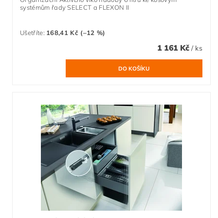
systémům řady SELECT a FLEXON II
Ušetříte
:
168,41 Kč (–12 %)
1 161 Kč
/ ks