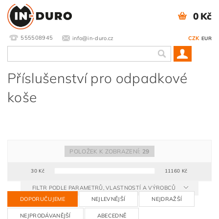
0 Kč
555508945
info@in-duro.cz
CZK
EUR
Příslušenství pro odpadkové
koše
POLOŽEK K ZOBRAZENÍ:
29
30
Kč
11160
Kč
FILTR PODLE PARAMETRŮ, VLASTNOSTÍ A VÝROBCŮ
DOPORUČUJEME
NEJLEVNĚJŠÍ
NEJDRAŽŠÍ
NEJPRODÁVANĚJŠÍ
ABECEDNĚ