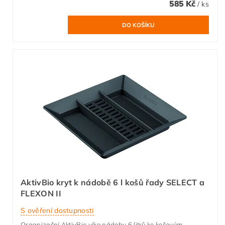
585 Kč
/ ks
AktivBio kryt k nádobě 6 l košů řady SELECT a
FLEXON II
S ověření dostupnosti
Organizační AktivBio víko nádoby 6 litrů ke košovým