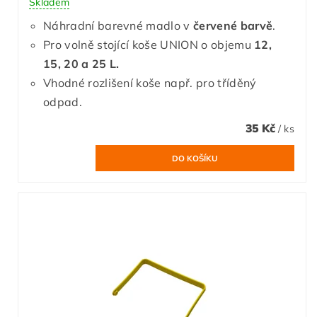
Skladem
Náhradní barevné madlo v
červené barvě
.
Pro volně stojící koše UNION o objemu
12,
15, 20 a 25 L.
Vhodné rozlišení koše např. pro tříděný
odpad.
35 Kč
/ ks