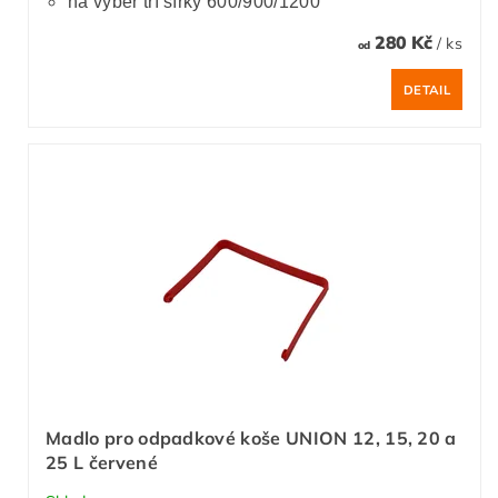
na výběr tří šířky 600/900/1200
280 Kč
/ ks
od
DETAIL
Madlo pro odpadkové koše UNION 12, 15, 20 a
25 L červené