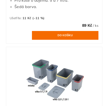
Pro koše o objemu: 5 a 7 litrů.
Šedá barva.
Ušetříte
:
11 Kč (–11 %)
89 Kč
/ ks