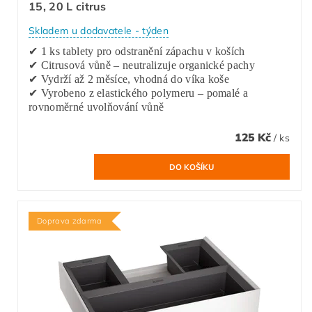
15, 20 L citrus
Skladem u dodavatele - týden
✔ 1 ks tablety pro odstranění zápachu v koších
✔ Citrusová vůně – neutralizuje organické pachy
✔ Vydrží až 2 měsíce, vhodná do víka koše
✔ Vyrobeno z elastického polymeru – pomalé a
rovnoměrné uvolňování vůně
125 Kč
/ ks
Doprava zdarma