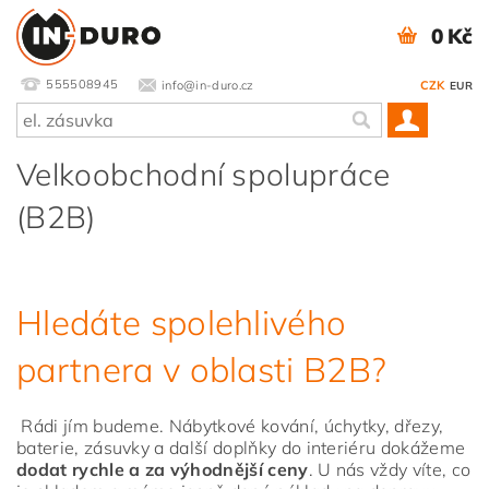
0 Kč
555508945
info@in-duro.cz
CZK
EUR
Velkoobchodní spolupráce
(B2B)
Hledáte spolehlivého
partnera v oblasti B2B?
Rádi jím budeme. Nábytkové kování, úchytky, dřezy,
baterie, zásuvky a další doplňky do interiéru dokážeme
dodat rychle a za výhodnější ceny
. U nás vždy víte, co