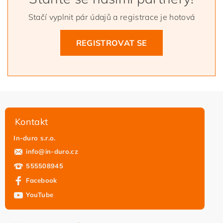
Stačí vyplnit pár údajů a registrace je hotová
REGISTROVAT SE
Kontakt
In-duro s.r.o.
info
@
in-duro.cz
555508945
Facebook
YouTube