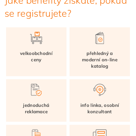
Jaké benefity získáte, pokud
se registrujete?
velkoobchodní
přehledný a
ceny
moderní on-line
katalog
jednoduchá
info linka, osobní
reklamace
konzultant