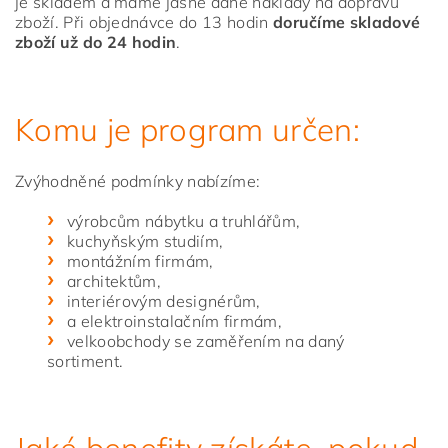
je skladem a máme jasně dané náklady na dopravu
zboží. Při objednávce do 13 hodin
doručíme skladové
zboží už do 24 hodin
.
Komu je program určen:
Zvýhodněné podmínky nabízíme:
výrobcům nábytku a truhlářům,
kuchyňským studiím,
montážním firmám,
architektům,
interiérovým designérům,
a elektroinstalačním firmám,
velkoobchody se zaměřením na daný
sortiment.