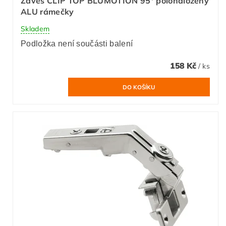
Závěs CLIP TOP BLUMOTION 95° polonaložený
ALU rámečky
Skladem
Podložka není součásti balení
158 Kč
/ ks