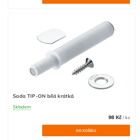
Sada TIP-ON bílá krátká
Skladem
98 Kč
/ ks