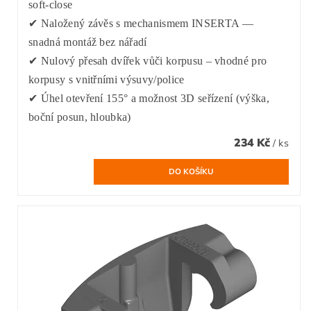
soft-close
✔ Naložený závěs s mechanismem INSERTA —
snadná montáž bez nářadí
✔ Nulový přesah dvířek vůči korpusu – vhodné pro
korpusy s vnitřními výsuvy/police
✔ Úhel otevření 155° a možnost 3D seřízení (výška,
boční posun, hloubka)
234 Kč
/ ks