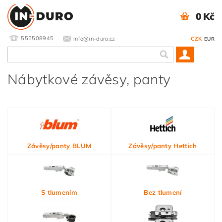
0 Kč
555508945
info@in-duro.cz
CZK
EUR
Nábytkové závěsy, panty
Závěsy/panty BLUM
Závěsy/panty Hettich
S tlumením
Bez tlumení