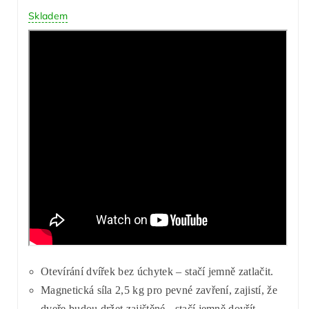
Skladem
Otevírání dvířek bez úchytek – stačí jemně zatlačit.
Magnetická síla 2,5 kg pro pevné zavření, zajistí, že
dveře budou držet zajištěné - stačí jemně dovřít.