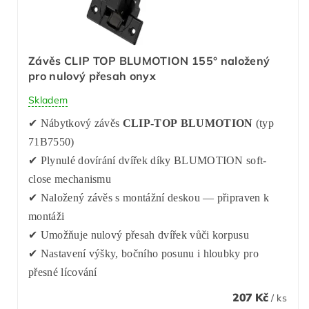
Závěs CLIP TOP BLUMOTION 155° naložený
pro nulový přesah onyx
Skladem
✔ Nábytkový závěs
CLIP-TOP BLUMOTION
(typ
71B7550)
✔ Plynulé dovírání dvířek díky BLUMOTION soft-
close mechanismu
✔ Naložený závěs s montážní deskou — připraven k
montáži
✔ Umožňuje nulový přesah dvířek vůči korpusu
✔ Nastavení výšky, bočního posunu i hloubky pro
přesné lícování
207 Kč
/ ks