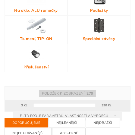
Na sklo, ALU rámečky
Podložky
Tlumení, TIP-ON
Speciální závěsy
Příslušenství
POLOŽEK K ZOBRAZENÍ:
279
3
Kč
390
Kč
FILTR PODLE PARAMETRŮ, VLASTNOSTÍ A VÝROBCŮ
DOPORUČUJEME
NEJLEVNĚJŠÍ
NEJDRAŽŠÍ
NEJPRODÁVANĚJŠÍ
ABECEDNĚ