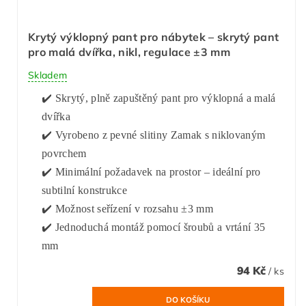
Krytý výklopný pant pro nábytek – skrytý pant
pro malá dvířka, nikl, regulace ±3 mm
Skladem
✔️ Skrytý, plně zapuštěný pant pro výklopná a malá
dvířka
✔️ Vyrobeno z pevné slitiny Zamak s niklovaným
povrchem
✔️ Minimální požadavek na prostor – ideální pro
subtilní konstrukce
✔️ Možnost seřízení v rozsahu ±3 mm
✔️ Jednoduchá montáž pomocí šroubů a vrtání 35
mm
94 Kč
/ ks