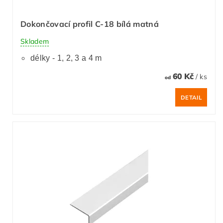
Dokončovací profil C-18 bílá matná
Skladem
délky - 1, 2, 3 a 4 m
60 Kč
/ ks
od
DETAIL