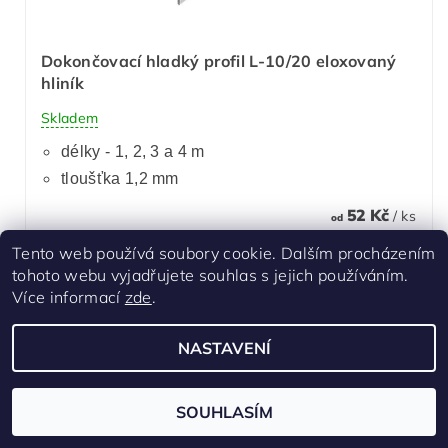
Dokončovací hladký profil L-10/20 eloxovaný
hliník
Skladem
délky - 1, 2, 3 a 4 m
tloušťka 1,2 mm
52 Kč
/ ks
od
Tento web používá soubory cookie. Dalším procházením
DETAIL
tohoto webu vyjadřujete souhlas s jejich používáním.
Více informací
zde
.
NASTAVENÍ
SOUHLASÍM