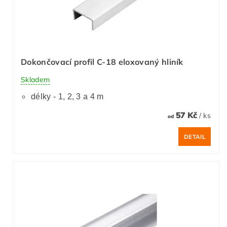
Dokončovací profil C-18 eloxovaný hliník
Skladem
délky - 1, 2, 3 a 4 m
57 Kč
/ ks
od
DETAIL