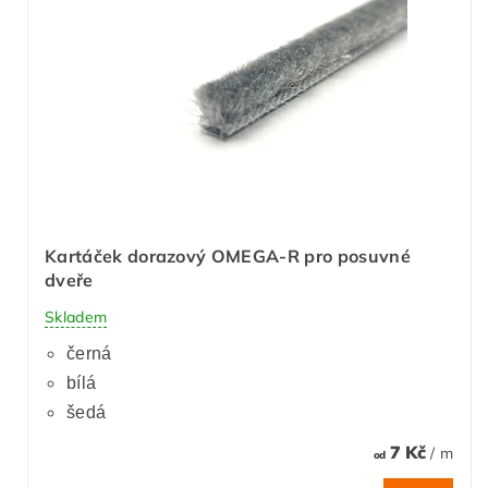
Kartáček dorazový OMEGA-R pro posuvné
dveře
Skladem
černá
bílá
šedá
7 Kč
/ m
od