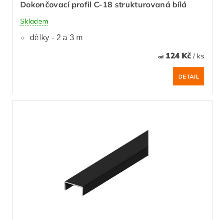
Dokončovací profil C-18 strukturovaná bílá
Skladem
délky - 2 a 3 m
124 Kč
/ ks
od
DETAIL