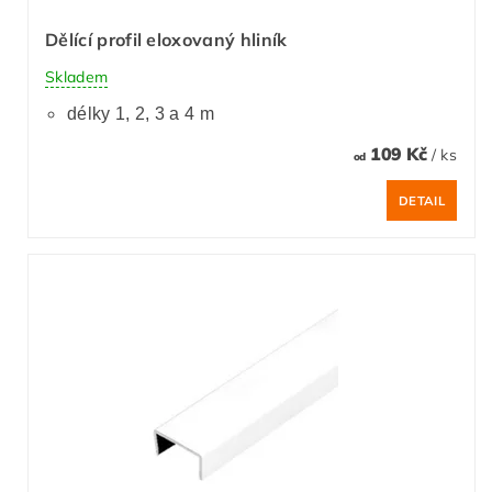
Dělící profil eloxovaný hliník
Skladem
délky 1, 2, 3 a 4 m
109 Kč
/ ks
od
DETAIL