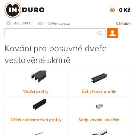
0 Kč
555508945
info@in-duro.cz
CZK
EUR
Kování pro posuvné dveře
vestavěné skříně
Vodící profily
Úchytkové profily
Dělící a dekorativní profily
Sady kování, kolečka