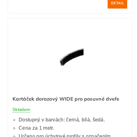
DETAIL
Kartáček dorazový WIDE pro posuvné dveře
Skladem
Dostupný v barvách: černá,
bílá,
šedá.
Cena za 1 metr.
Určeno pro úchytové profily s označením