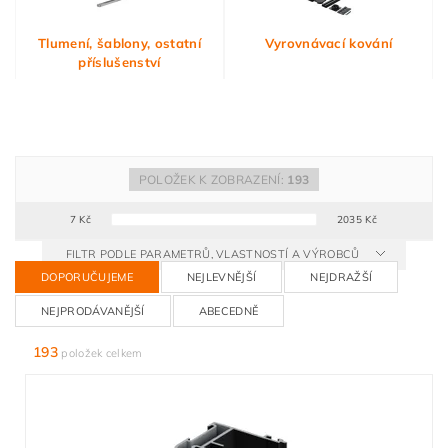
Tlumení, šablony, ostatní
Vyrovnávací kování
příslušenství
POLOŽEK K ZOBRAZENÍ:
193
7
Kč
2035
Kč
FILTR PODLE PARAMETRŮ, VLASTNOSTÍ A VÝROBCŮ
DOPORUČUJEME
NEJLEVNĚJŠÍ
NEJDRAŽŠÍ
NEJPRODÁVANĚJŠÍ
ABECEDNĚ
193
položek celkem