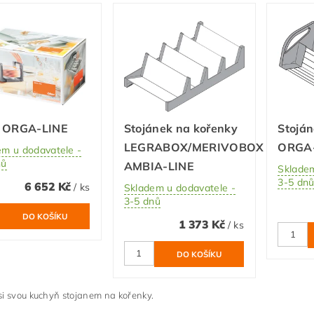
 ORGA-LINE
Stojánek na kořenky
Stoján
LEGRABOX/MERIVOBOX
ORGA-
em u dodavatele -
nů
AMBIA-LINE
Skladem
3-5 dn
6 652 Kč
/ ks
Skladem u dodavatele -
3-5 dnů
1 373 Kč
/ ks
i svou kuchyň stojanem na kořenky.