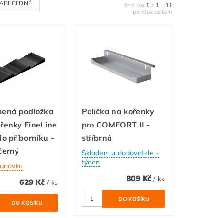
ABECEDNĚ
1
1
11
Stránka
z
-
položek celkem
mená podložka
Polička na kořenky
řenky FineLine
pro COMFORT II -
do příborníku -
stříbrná
černý
Skladem u dodavatele -
týden
ednávku
809 Kč
/ ks
629 Kč
/ ks