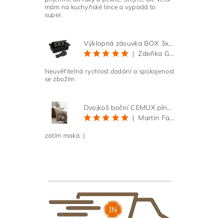
mám na kuchyňské lince a vypadá to
super.
Výklopná zásuvka BOX 3x 230V s 3m kabelem - černá
|
Zdeňka Gold
Neuvěřitelná rychlost dodání a spokojenost
se zbožím
Dvojkoš boční CEMUX plné dno 3D, s tlumením antracit 200 mm
|
Martin Faltus
zatím maká :)