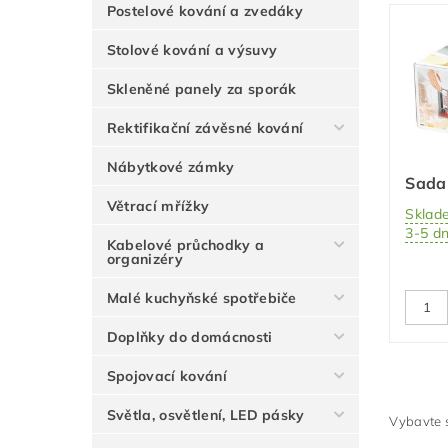
Postelové kování a zvedáky
Stolové kování a výsuvy
Skleněné panely za sporák
Rektifikační závěsné kování
Nábytkové zámky
Sada
Větrací mřížky
Sklad
3-5 d
Kabelové průchodky a
organizéry
Malé kuchyňské spotřebiče
Doplňky do domácnosti
Spojovací kování
Světla, osvětlení, LED pásky
Vybavte s