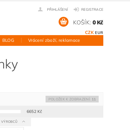
PŘIHLÁŠENÍ
REGISTRACE
KOŠÍK:
0 Kč
CZK
EUR
BLOG
Vrácení zboží, reklamace
nky
POLOŽEK K ZOBRAZENÍ:
11
6652
Kč
 A VÝROBCŮ