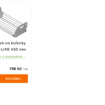
ek na kořenky
LINE 450 mm
 u dodavatele -
ů
796 Kč
/ ks