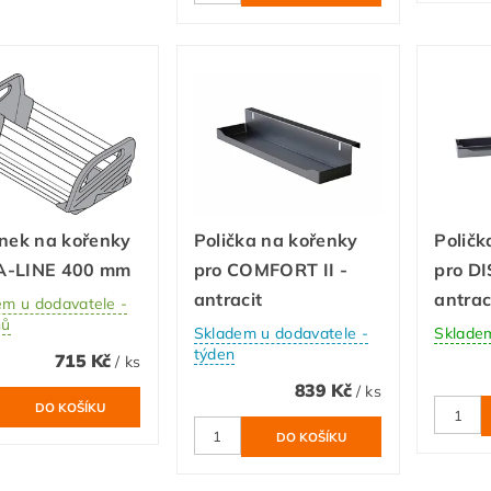
ánek na kořenky
Polička na kořenky
Poličk
-LINE 400 mm
pro COMFORT II -
pro D
antracit
antrac
em u dodavatele -
nů
Skladem u dodavatele -
Sklade
týden
715 Kč
/ ks
839 Kč
/ ks