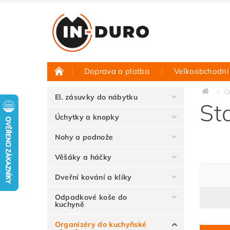
Doprava a platba
Velkoobchodní
Půjčovna vzorků
Hodnocení obchodu
O
El. zásuvky do nábytku
St
Úchytky a knopky
Nohy a podnože
Věšáky a háčky
Dveřní kování a kliky
Odpadkové koše do
kuchyně
Organizéry do kuchyňské