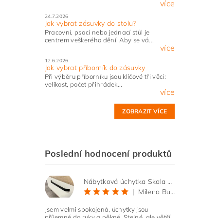
více
24.7.2026
Jak vybrat zásuvky do stolu?
Pracovní, psací nebo jednací stůl je
centrem veškerého dění. Aby se vá...
více
12.6.2026
Jak vybrat příborník do zásuvky
Při výběru příborníku jsou klíčové tři věci:
velikost, počet přihrádek...
více
ZOBRAZIT VÍCE
Poslední hodnocení produktů
Nábytková úchytka Skala černá matná
|
Milena Bučková
Jsem velmi spokojená, úchytky jsou
příjemné do ruky a pěkné. Stejné, ale větší