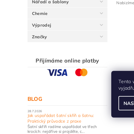
Nářadí a šablony
Nabizíme 
Chemie
Výprodej
Značky
Přijímáme online platby
Tento 
vyjadř
BLOG
NAS
28.7.2026
Jak uspořádat šatní skříň a šatnu:
Praktický průvodce z praxe
Šatní skříň radíme uspořádat ve třech
krocích: nejdříve si projděte, c...