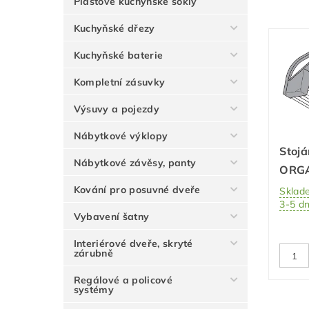
Plastové kuchyňské sokly
Kuchyňské dřezy
Kuchyňské baterie
Kompletní zásuvky
Výsuvy a pojezdy
Nábytkové výklopy
Stoj
Nábytkové závěsy, panty
ORGA
Kování pro posuvné dveře
Sklad
3-5 d
Vybavení šatny
Interiérové dveře, skryté
zárubně
Regálové a policové
systémy