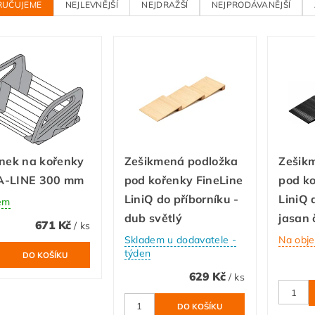
RUČUJEME
NEJLEVNĚJŠÍ
NEJDRAŽŠÍ
NEJPRODÁVANĚJŠÍ
ánek na kořenky
Zešikmená podložka
Zešik
-LINE 300 mm
pod kořenky FineLine
pod ko
LiniQ do příborníku -
LiniQ 
em
dub světlý
jasan 
671 Kč
/ ks
Skladem u dodavatele -
Na obj
týden
629 Kč
/ ks