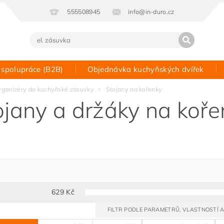
555508945
info@in-duro.cz
 spolupráce (B2B)
Objednávka kuchyňských dvířek
Kontakt
rganizéry do kuchyňské zásuvky
Stojany na kořenky
ojany a držáky na koře
629
Kč
FILTR PODLE PARAMETRŮ, VLASTNOSTÍ