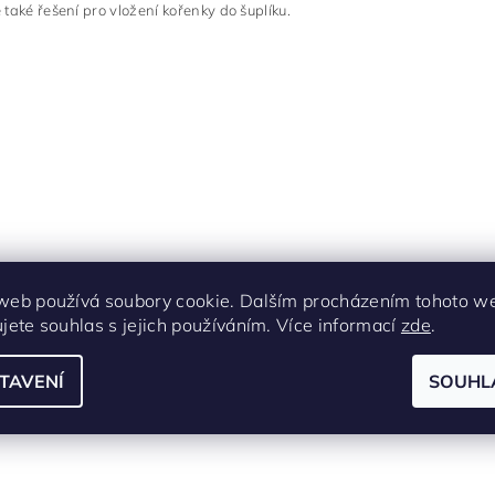
také řešení pro vložení kořenky do šuplíku.
web používá soubory cookie. Dalším procházením tohoto w
ujete souhlas s jejich používáním. Více informací
zde
.
TAVENÍ
SOUHL