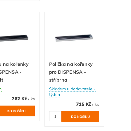
a na kořenky
Polička na kořenky
ISPENSA -
pro DISPENSA -
it
stříbrná
m
Skladem u dodavatele -
týden
762 Kč
/ ks
715 Kč
/ ks