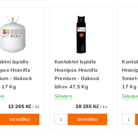
ktní lepidlo
Kontaktní lepidlo
Kontak
pex Hranifix
Hranipex Hranifix
Hranip
ium - tlaková
Premium - tlaková
Smart-
v 17 Kg
láhev 47,5 Kg
17 Kg
em
Skladem
Sklade
12 265 Kč
28 255 Kč
/ ks
/ ks