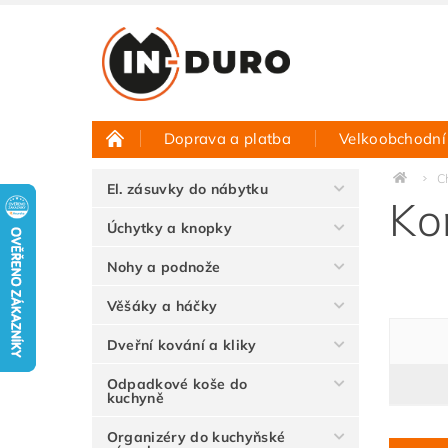
Doprava a platba
Velkoobchodní
Půjčovna vzorků
Hodnocení obchodu
C
El. zásuvky do nábytku
Ko
Úchytky a knopky
Nohy a podnože
Věšáky a háčky
Dveřní kování a kliky
Odpadkové koše do
kuchyně
Organizéry do kuchyňské