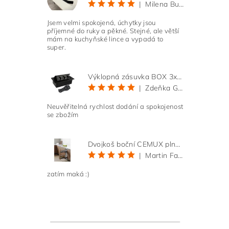
|
Milena Bučková
Jsem velmi spokojená, úchytky jsou
příjemné do ruky a pěkné. Stejné, ale větší
mám na kuchyňské lince a vypadá to
super.
Výklopná zásuvka BOX 3x 230V s 3m kabelem - černá
|
Zdeňka Gold
Neuvěřitelná rychlost dodání a spokojenost
se zbožím
Dvojkoš boční CEMUX plné dno 3D, s tlumením antracit 200 mm
|
Martin Faltus
zatím maká :)