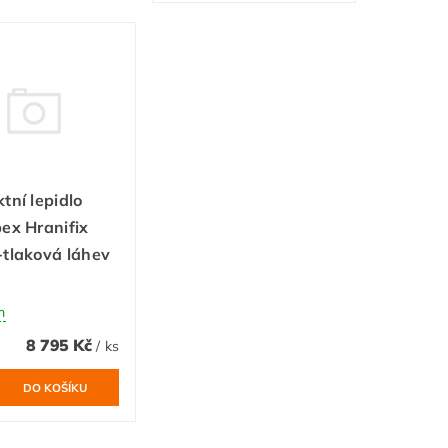
tní lepidlo
ex Hranifix
tlaková láhev
m
8 795 Kč
/ ks