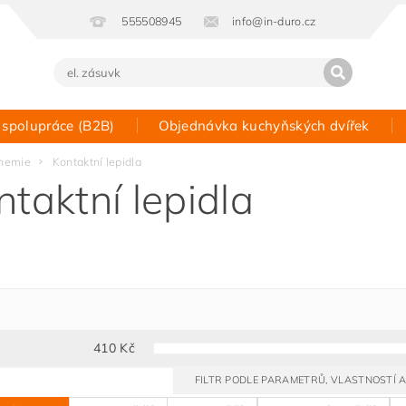
555508945
info@in-duro.cz
 spolupráce (B2B)
Objednávka kuchyňských dvířek
Kontakt
hemie
Kontaktní lepidla
ntaktní lepidla
410
Kč
FILTR PODLE PARAMETRŮ, VLASTNOSTÍ