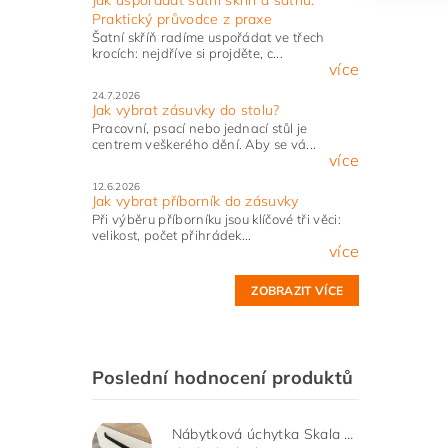
Praktický průvodce z praxe
Šatní skříň radíme uspořádat ve třech
krocích: nejdříve si projděte, c...
více
24.7.2026
Jak vybrat zásuvky do stolu?
Pracovní, psací nebo jednací stůl je
centrem veškerého dění. Aby se vá...
více
12.6.2026
Jak vybrat příborník do zásuvky
Při výběru příborníku jsou klíčové tři věci:
velikost, počet přihrádek...
více
ZOBRAZIT VÍCE
Poslední hodnocení produktů
Nábytková úchytka Skala černá matná