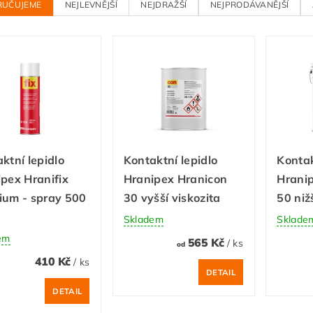
RUČUJEME
NEJLEVNĚJŠÍ
NEJDRAŽŠÍ
NEJPRODÁVANĚJŠÍ
ktní lepidlo
Kontaktní lepidlo
Kontak
pex Hranifix
Hranipex Hranicon
Hrani
ium - spray 500
30 vyšší viskozita
50 niž
Skladem
Sklade
em
565 Kč
/ ks
od
410 Kč
/ ks
DETAIL
DETAIL