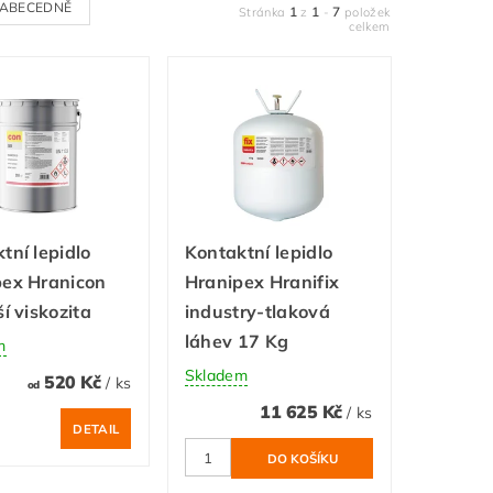
ABECEDNĚ
1
1
7
Stránka
z
-
položek
celkem
tní lepidlo
Kontaktní lepidlo
pex Hranicon
Hranipex Hranifix
ší viskozita
industry-tlaková
láhev 17 Kg
m
Skladem
520 Kč
/ ks
od
11 625 Kč
/ ks
DETAIL