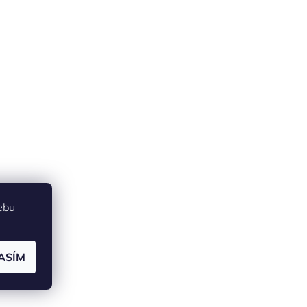
ebu
ASÍM