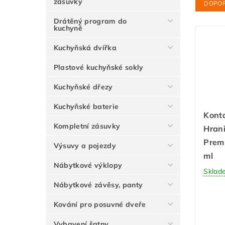
zásuvky
DOPO
Drátěný program do
kuchyně
Kuchyňská dvířka
Plastové kuchyňské sokly
Kuchyňské dřezy
Kuchyňské baterie
Konta
Kompletní zásuvky
Hrani
Prem
Výsuvy a pojezdy
ml
Nábytkové výklopy
Sklad
Nábytkové závěsy, panty
Kování pro posuvné dveře
Vybavení šatny