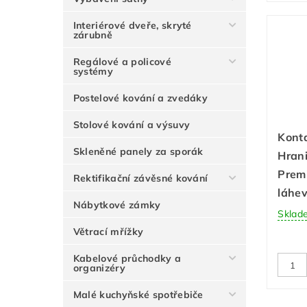
Interiérové dveře, skryté
zárubně
Regálové a policové
systémy
Postelové kování a zvedáky
Stolové kování a výsuvy
Konta
Skleněné panely za sporák
Hrani
Prem
Rektifikační závěsné kování
láhe
Nábytkové zámky
Sklad
Větrací mřížky
Kabelové průchodky a
organizéry
Malé kuchyňské spotřebiče