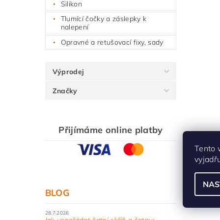
Silikon
Tlumící čočky a záslepky k
nalepení
Opravné a retušovací fixy, sady
Výprodej
Značky
Přijímáme online platby
Tento 
vyjadř
NAS
BLOG
28.7.2026
Jak uspořádat šatní skříň a šatnu: