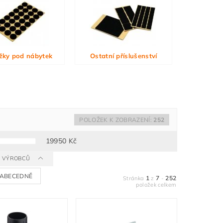
žky pod nábytek
Ostatní příslušenství
POLOŽEK K ZOBRAZENÍ:
252
19950
Kč
 A VÝROBCŮ
ABECEDNĚ
1
7
252
Stránka
z
-
položek celkem