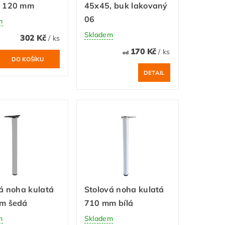
 120 mm
45x45, buk lakovaný
06
m
Skladem
302 Kč
/ ks
170 Kč
/ ks
od
DETAIL
á noha kulatá
Stolová noha kulatá
m šedá
710 mm bílá
m
Skladem