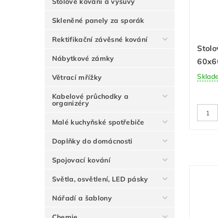
Stolové kování a výsuvy
Skleněné panely za sporák
Rektifikační závěsné kování
Stol
Nábytkové zámky
60x6
Sklad
Větrací mřížky
Kabelové průchodky a
organizéry
Malé kuchyňské spotřebiče
Doplňky do domácnosti
Spojovací kování
Světla, osvětlení, LED pásky
Nářadí a šablony
Chemie