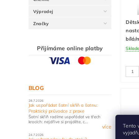
Výprodej
Děts
Značky
nast
bílá/
Přijímáme online platby
Sklad
BLOG
28.7.2026
Jak uspořádat šatní skříň a šatnu:
Praktický průvodce z praxe
Šatní skříň radíme uspořádat ve třech
krocích: nejdříve si projděte, c...
Tento 
více
vyjadř
24.7.2026