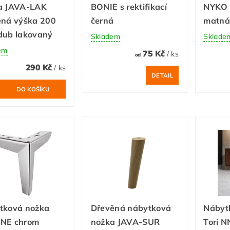
a JAVA-LAK
BONIE s rektifikací
NYKO 
ená výška 200
černá
matná
dub lakovaný
Skladem
Sklade
em
75 Kč
/ ks
od
290 Kč
/ ks
DETAIL
tková nožka
Dřevěná nábytková
Nábyt
NE chrom
nožka JAVA-SUR
Tori N