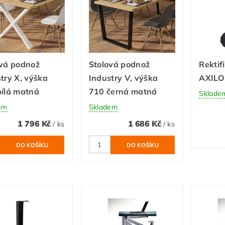
ová podnož
Stolová podnož
Rektif
try X, výška
Industry V, výška
AXILO
bílá matná
710 černá matná
Sklade
em
Skladem
1 796 Kč
1 686 Kč
/ ks
/ ks