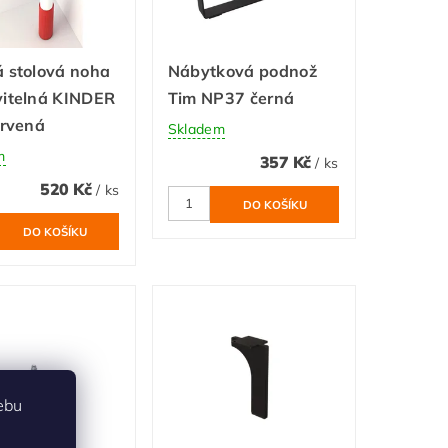
 stolová noha
Nábytková podnož
vitelná KINDER
Tim NP37 černá
ervená
Skladem
m
357 Kč
/ ks
520 Kč
/ ks
ebu