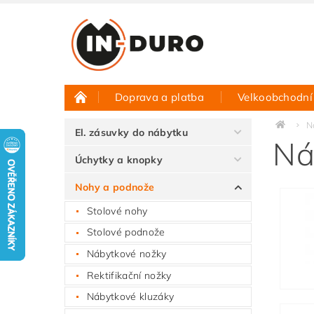
Doprava a platba
Velkoobchodní
Půjčovna vzorků
Hodnocení obchodu
N
El. zásuvky do nábytku
Ná
Úchytky a knopky
Nohy a podnože
Stolové nohy
Stolové podnože
Nábytkové nožky
Rektifikační nožky
Nábytkové kluzáky