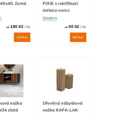
40x40, černá
PIXIE s rektifikací
imitace nerez
m
Skladem
180 Kč
50 Kč
/ ks
/ ks
od
od
DETAIL
DETAIL
ková nožka
Dřevěná nábytková
N34 zlatá
nožka KAPA-LAK