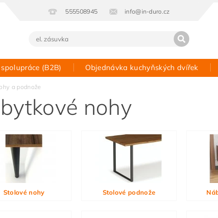
555508945
info@in-duro.cz
 spolupráce (B2B)
Objednávka kuchyňských dvířek
Kontakt
ohy a podnože
bytkové nohy
Stolové nohy
Stolové podnože
Náb