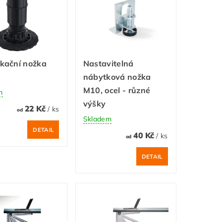
ikační nožka
Nastavitelná
nábytková nožka
M10, ocel - různé
m
výšky
22 Kč
/ ks
od
Skladem
DETAIL
40 Kč
/ ks
od
DETAIL