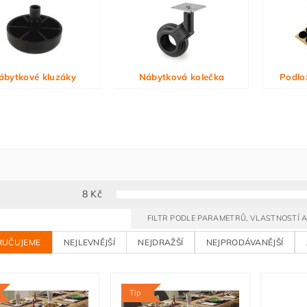
ábytkové kluzáky
Nábytková kolečka
Podlo
8
Kč
FILTR PODLE PARAMETRŮ, VLASTNOSTÍ
RUČUJEME
NEJLEVNĚJŠÍ
NEJDRAŽŠÍ
NEJPRODÁVANĚJŠÍ
Tip