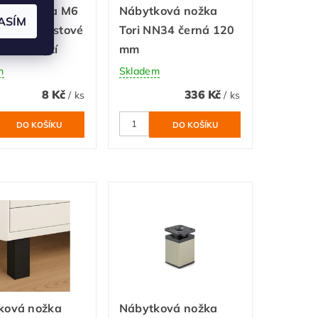
elná nožka M6
Nábytková nožka
ASÍM
í, bílé plastové
Tori NN34 černá 120
ranné krytí
mm
m
Skladem
8 Kč
336 Kč
/ ks
/ ks
ková nožka
Nábytková nožka