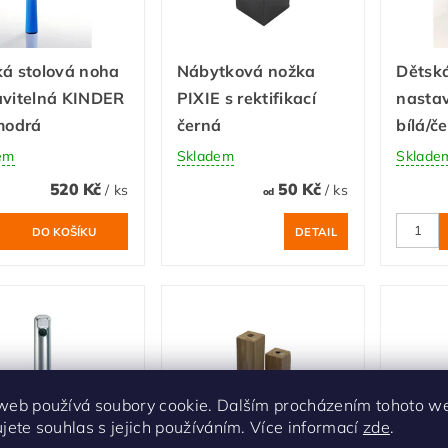
ká stolová noha
Nábytková nožka
Dětská
avitelná KINDER
PIXIE s rektifikací
nasta
modrá
černá
bílá/č
em
Skladem
Sklade
520 Kč
50 Kč
/ ks
/ ks
od
DETAIL
web používá soubory cookie. Dalším procházením tohoto w
ujete souhlas s jejich používáním. Více informací
zde
.