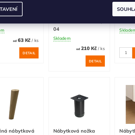
 stavěcí
Dřevěná nábytková
Stavit
TAVENÍ
SOUHL
R Edge - různé
nožka HRANA-LAK
s matic
y
45x45, dub lakovaný
šestih
04
em
Sklade
Skladem
63 Kč
/ ks
od
210 Kč
/ ks
od
DETAIL
DETAIL
ěná nábytková
Nábytková nožka
Nábyt