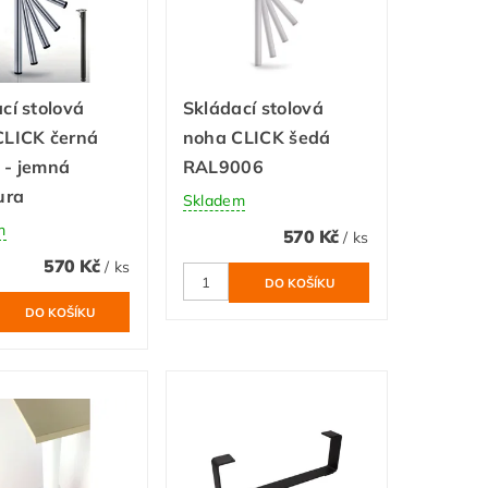
cí stolová
Skládací stolová
CLICK černá
noha CLICK šedá
 - jemná
RAL9006
ura
Skladem
m
570 Kč
/ ks
570 Kč
/ ks