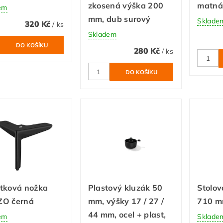
zkosená výška 200
matná
em
mm, dub surový
Sklade
320 Kč
/ ks
Skladem
280 Kč
/ ks
tková nožka
Plastový kluzák 50
Stolov
O černá
mm, výšky 17 / 27 /
710 m
44 mm, ocel + plast,
em
Sklade