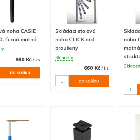
ová noha CASIE
Skládací stolová
Skláda
0, černá matná
noha CLICK nikl
noha 
broušený
matná
em
strukt
Skladem
980 Kč
/ ks
Sklade
660 Kč
/ ks