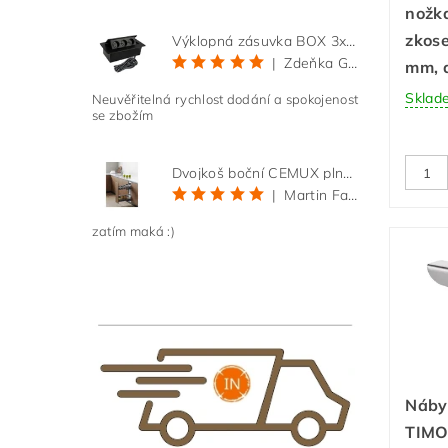
nožk
zkos
Výklopná zásuvka BOX 3x 230V s 3m kabelem - černá
|
Zdeňka Gold
mm, 
Sklad
Neuvěřitelná rychlost dodání a spokojenost
se zbožím
Dvojkoš boční CEMUX plné dno 3D, s tlumením antracit 200 mm
|
Martin Faltus
zatím maká :)
Náby
TIMO