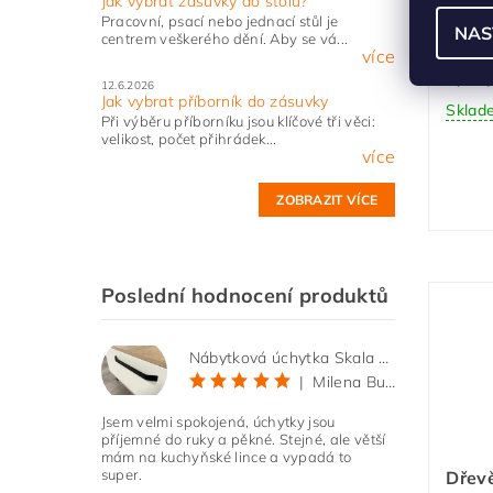
Jak vybrat zásuvky do stolu?
Nožka
Pracovní, psací nebo jednací stůl je
NAS
centrem veškerého dění. Aby se vá...
CAMA
více
výšk
12.6.2026
Jak vybrat příborník do zásuvky
Sklad
Při výběru příborníku jsou klíčové tři věci:
velikost, počet přihrádek...
více
ZOBRAZIT VÍCE
Poslední hodnocení produktů
Nábytková úchytka Skala černá matná
|
Milena Bučková
Jsem velmi spokojená, úchytky jsou
příjemné do ruky a pěkné. Stejné, ale větší
mám na kuchyňské lince a vypadá to
super.
Dřev