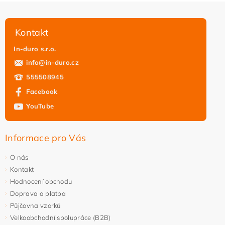
Kontakt
In-duro s.r.o.
info
@
in-duro.cz
555508945
Facebook
YouTube
Informace pro Vás
O nás
Kontakt
Hodnocení obchodu
Doprava a platba
Půjčovna vzorků
Velkoobchodní spolupráce (B2B)