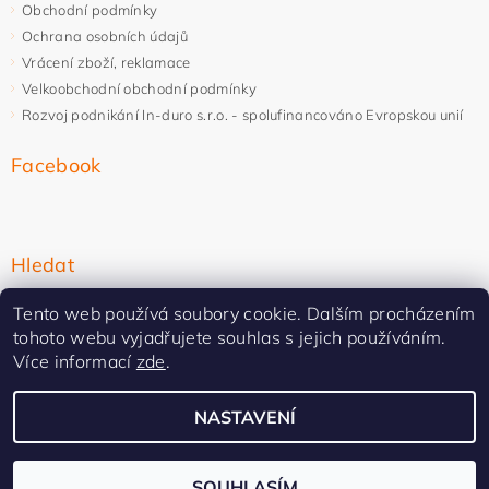
Obchodní podmínky
Ochrana osobních údajů
Vrácení zboží, reklamace
Velkoobchodní obchodní podmínky
Rozvoj podnikání In-duro s.r.o. - spolufinancováno Evropskou unií
Facebook
Hledat
Tento web používá soubory cookie. Dalším procházením
tohoto webu vyjadřujete souhlas s jejich používáním.
Více informací
zde
.
NASTAVENÍ
Upravit nastavení cookies
2026 ©
In-duro
, všechna práva vyhrazena
Vytvořil Shoptet Premium
SOUHLASÍM