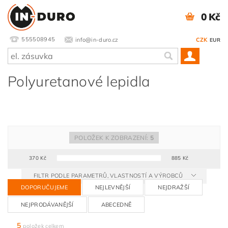
0 Kč
555508945
info@in-duro.cz
CZK
EUR
Polyuretanové lepidla
POLOŽEK K ZOBRAZENÍ:
5
370
Kč
885
Kč
FILTR PODLE PARAMETRŮ, VLASTNOSTÍ A VÝROBCŮ
DOPORUČUJEME
NEJLEVNĚJŠÍ
NEJDRAŽŠÍ
NEJPRODÁVANĚJŠÍ
ABECEDNĚ
5
položek celkem