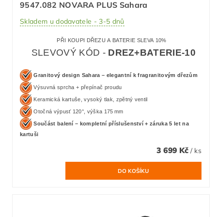
9547.082 NOVARA PLUS Sahara
Skladem u dodavatele - 3-5 dnů
PŘI KOUPI DŘEZU A BATERIE SLEVA 10%
SLEVOVÝ KÓD -
DREZ+BATERIE-10
Granitový design Sahara – elegantní k fragranitovým dřezům
Výsuvná sprcha + přepínač proudu
Keramická kartuše, vysoký tlak, zpětný ventil
Otočná výpusť 120°, výška 175 mm
Součást balení – kompletní příslušenství + záruka 5 let na
kartuši
3 699 Kč
/ ks