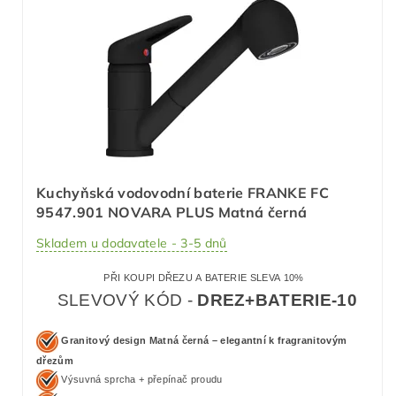
Kuchyňská vodovodní baterie FRANKE FC
9547.901 NOVARA PLUS Matná černá
Skladem u dodavatele - 3-5 dnů
PŘI KOUPI DŘEZU A BATERIE SLEVA 10%
SLEVOVÝ KÓD -
DREZ+BATERIE-10
Granitový design Matná černá – elegantní k fragranitovým
dřezům
Výsuvná sprcha + přepínač proudu