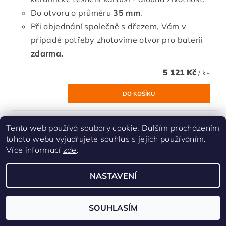
Do otvoru o průměru
35 mm
.
Při objednání společně s dřezem, Vám v
případě potřeby zhotovíme otvor pro baterii
zdarma.
5 121 Kč
/ ks
Tento web používá soubory cookie. Dalším procházením
tohoto webu vyjadřujete souhlas s jejich používáním.
Více informací
zde
.
NASTAVENÍ
SOUHLASÍM