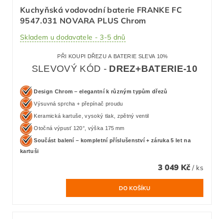
Kuchyňská vodovodní baterie FRANKE FC
9547.031 NOVARA PLUS Chrom
Skladem u dodavatele - 3-5 dnů
PŘI KOUPI DŘEZU A BATERIE SLEVA 10%
SLEVOVÝ KÓD -
DREZ+BATERIE-10
Design Chrom – elegantní k různým typům dřezů
Výsuvná sprcha + přepínač proudu
Keramická kartuše, vysoký tlak, zpětný ventil
Otočná výpusť 120°, výška 175 mm
Součást balení – kompletní příslušenství + záruka 5 let na
kartuši
3 049 Kč
/ ks