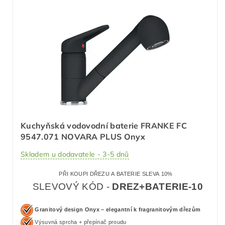
Kuchyňská vodovodní baterie FRANKE FC
9547.071 NOVARA PLUS Onyx
Skladem u dodavatele - 3-5 dnů
PŘI KOUPI DŘEZU A BATERIE SLEVA 10%
SLEVOVÝ KÓD -
DREZ+BATERIE-10
Granitový design Onyx – elegantní k fragranitovým dřezům
Výsuvná sprcha + přepínač proudu