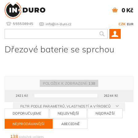
0 Kč
555508945
info@in-duro.cz
CZK
EUR
Dřezové baterie se sprchou
POLOŽEK K ZOBRAZENÍ:
138
2421
Kč
26244
Kč
FILTR PODLE PARAMETRŮ, VLASTNOSTÍ A VÝROBCŮ
DOPORUČUJEME
NEJLEVNĚJŠÍ
NEJDRAŽŠÍ
NEJPRODÁVANĚJŠÍ
ABECEDNĚ
138
položek celkem