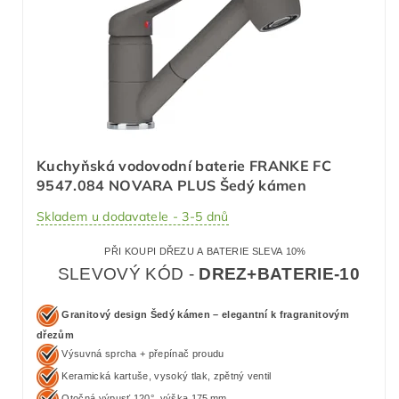
Kuchyňská vodovodní baterie FRANKE FC
9547.084 NOVARA PLUS Šedý kámen
Skladem u dodavatele - 3-5 dnů
PŘI KOUPI DŘEZU A BATERIE SLEVA 10%
SLEVOVÝ KÓD -
DREZ+BATERIE-10
Granitový design Šedý kámen – elegantní k fragranitovým
dřezům
Výsuvná sprcha + přepínač proudu
Keramická kartuše, vysoký tlak, zpětný ventil
Otočná výpusť 120°, výška 175 mm