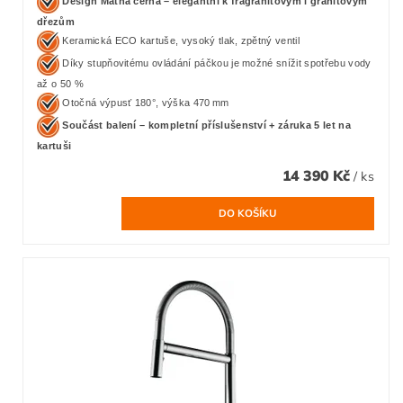
Design Matná černá – elegantní k fragranitovým i granitovým
dřezům
Keramická ECO kartuše, vysoký tlak, zpětný ventil
Díky stupňovitému ovládání páčkou je možné snížit spotřebu vody
až o 50 %
Otočná výpusť 180°, výška 470 mm
Součást balení – kompletní příslušenství + záruka 5 let na
kartuši
14 390 Kč
/ ks