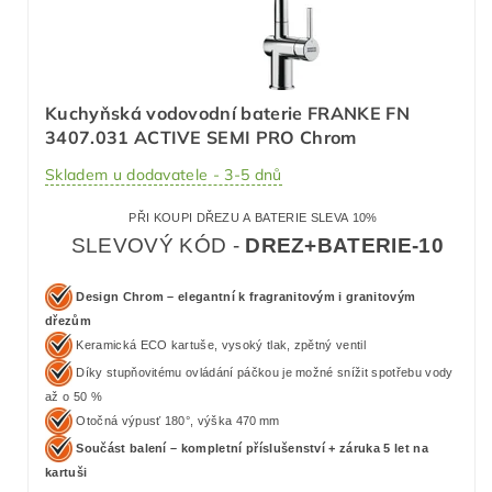
Kuchyňská vodovodní baterie FRANKE FN
3407.031 ACTIVE SEMI PRO Chrom
Skladem u dodavatele - 3-5 dnů
PŘI KOUPI DŘEZU A BATERIE SLEVA 10%
SLEVOVÝ KÓD -
DREZ+BATERIE-10
Design Chrom – elegantní k fragranitovým i granitovým
dřezům
Keramická ECO kartuše, vysoký tlak, zpětný ventil
Díky stupňovitému ovládání páčkou je možné snížit spotřebu vody
až o 50 %
Otočná výpusť 180°, výška 470 mm
Součást balení – kompletní příslušenství + záruka 5 let na
kartuši