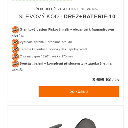
PŘI KOUPI DŘEZU A BATERIE SLEVA 10%
SLEVOVÝ KÓD -
DREZ+BATERIE-10
Granitový design Pískový melír – elegantní k fragranitovým
dřezům
Výsuvná sprcha + přepínač proudu
Keramická kartuše, vysoký tlak, zpětný ventil
Otočná výpusť 120°, výška 175 mm
Součást balení – kompletní příslušenství + záruka 5 let na
kartuši
3 699 Kč
/ ks