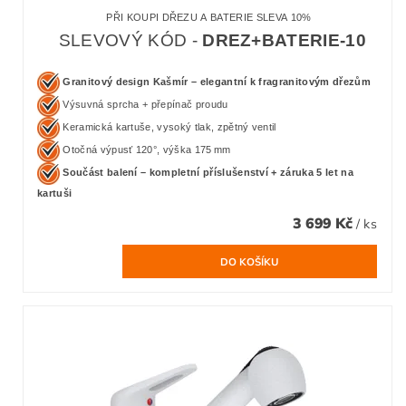
PŘI KOUPI DŘEZU A BATERIE SLEVA 10%
SLEVOVÝ KÓD -
DREZ+BATERIE-10
Granitový design Kašmír – elegantní k fragranitovým dřezům
Výsuvná sprcha + přepínač proudu
Keramická kartuše, vysoký tlak, zpětný ventil
Otočná výpusť 120°, výška 175 mm
Součást balení – kompletní příslušenství + záruka 5 let na
kartuši
3 699 Kč
/ ks