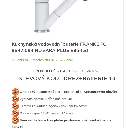
Kuchyňská vodovodní baterie FRANKE FC
9547.094 NOVARA PLUS Bílá-led
Skladem u dodavatele - 3-5 dnů
PŘI KOUPI DŘEZU A BATERIE SLEVA 10%
SLEVOVÝ KÓD -
DREZ+BATERIE-10
Granitový design Bílá-led – elegantní k fragranitovým dřezům
Výsuvná sprcha + přepínač proudu
Keramická kartuše, vysoký tlak, zpětný ventil
Otočná výpusť 120°, výška 175 mm
Součást balení – kompletní příslušenství + záruka 5 let na
kartuši