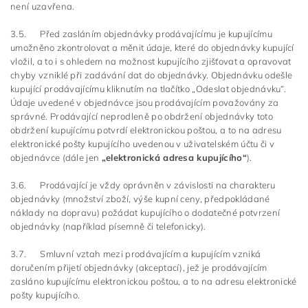
není uzavřena.
3.5. Před zasláním objednávky prodávajícímu je kupujícímu
umožněno zkontrolovat a měnit údaje, které do objednávky kupující
vložil, a to i s ohledem na možnost kupujícího zjišťovat a opravovat
chyby vzniklé při zadávání dat do objednávky. Objednávku odešle
kupující prodávajícímu kliknutím na tlačítko „Odeslat objednávku“.
Údaje uvedené v objednávce jsou prodávajícím považovány za
správné. Prodávající neprodleně po obdržení objednávky toto
obdržení kupujícímu potvrdí elektronickou poštou, a to na adresu
elektronické pošty kupujícího uvedenou v uživatelském účtu či v
objednávce (dále jen
„elektronická adresa kupujícího“
).
3.6. Prodávající je vždy oprávněn v závislosti na charakteru
objednávky (množství zboží, výše kupní ceny, předpokládané
náklady na dopravu) požádat kupujícího o dodatečné potvrzení
objednávky (například písemně či telefonicky).
3.7. Smluvní vztah mezi prodávajícím a kupujícím vzniká
doručením přijetí objednávky (akceptací), jež je prodávajícím
zasláno kupujícímu elektronickou poštou, a to na adresu elektronické
pošty kupujícího.