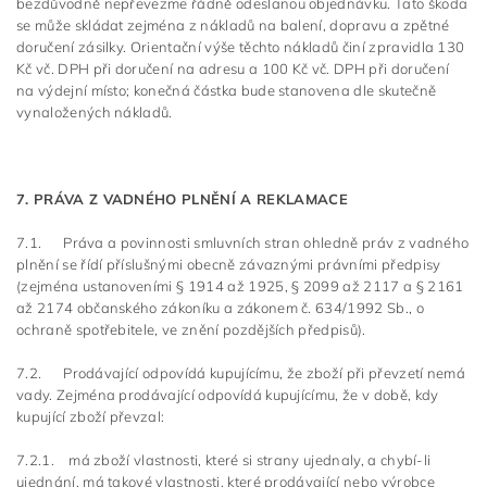
bezdůvodně nepřevezme řádně odeslanou objednávku. Tato škoda
se může skládat zejména z nákladů na balení, dopravu a zpětné
doručení zásilky. Orientační výše těchto nákladů činí zpravidla 130
Kč vč. DPH při doručení na adresu a 100 Kč vč. DPH při doručení
na výdejní místo; konečná částka bude stanovena dle skutečně
vynaložených nákladů.
7. PRÁVA Z VADNÉHO PLNĚNÍ A REKLAMACE
7.1. Práva a povinnosti smluvních stran ohledně práv z vadného
plnění se řídí příslušnými obecně závaznými právními předpisy
(zejména ustanoveními § 1914 až 1925, § 2099 až 2117 a § 2161
až 2174 občanského zákoníku a zákonem č. 634/1992 Sb., o
ochraně spotřebitele, ve znění pozdějších předpisů).
7.2. Prodávající odpovídá kupujícímu, že zboží při převzetí nemá
vady. Zejména prodávající odpovídá kupujícímu, že v době, kdy
kupující zboží převzal:
7.2.1. má zboží vlastnosti, které si strany ujednaly, a chybí-li
ujednání, má takové vlastnosti, které prodávající nebo výrobce