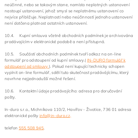
neúčinné, nebo se takovým stane, namísto neplatných ustanovení
nastoupí ustanovení, jehož smysl se neplatnému ustanovení co
nejvíce přibližuje. Neplatností nebo neúčinností jednoho ustanovení
není dotčena platnost ostatních ustanovení.
10.4. Kupní smlouva včetně obchodních podmínek je archivována
prodávajícím v elektronické podobě a není přístupná.
10.5. Součástí obchodních podmínek tvoří odkaz na on-line
formulář pro odstoupení od kupní smlouvy.(
IN-DURO formulář k
odstoupení od smlouvy
). Pokud není kupující technicky schopen
vyplnit on-line formulář, sdělí tuto skutečnost prodávájícímu, který
navrhne nejjednodušší možné řešení.
10.6. Kontaktní údaje prodávajícího: adresa pro doručování
pošty.
In-duro s.r.o., Michníkova 110/2, Havířov - Životice, 736 01 adresa
elektronické pošty
info@in-duro.cz,
telefon
555 508 945
.