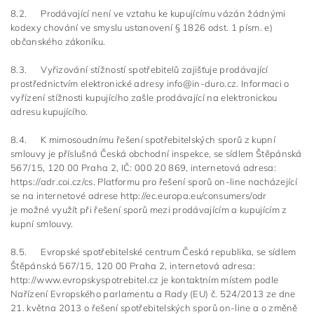
8.2. Prodávající není ve vztahu ke kupujícímu vázán žádnými
kodexy chování ve smyslu ustanovení § 1826 odst. 1 písm. e)
občanského zákoníku.
8.3. Vyřizování stížností spotřebitelů zajišťuje prodávající
prostřednictvím elektronické adresy info@in-duro.cz. Informaci o
vyřízení stížnosti kupujícího zašle prodávající na elektronickou
adresu kupujícího.
8.4. K mimosoudnímu řešení spotřebitelských sporů z kupní
smlouvy je příslušná Česká obchodní inspekce, se sídlem Štěpánská
567/15, 120 00 Praha 2, IČ: 000 20 869, internetová adresa:
https://adr.coi.cz/cs. Platformu pro řešení sporů on-line nacházející
se na internetové adrese http://ec.europa.eu/consumers/odr
je možné využít při řešení sporů mezi prodávajícím a kupujícím z
kupní smlouvy.
8.5. Evropské spotřebitelské centrum Česká republika, se sídlem
Štěpánská 567/15, 120 00 Praha 2, internetová adresa:
http://www.evropskyspotrebitel.cz je kontaktním místem podle
Nařízení Evropského parlamentu a Rady (EU) č. 524/2013 ze dne
21. května 2013 o řešení spotřebitelských sporů on-line a o změně