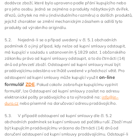
dodávce zboží, které bylo upraveno podle přání kupujícího nebo
pro jeho osobu. Jedná se zejména o produkty nábytkových dvířek,
dřezů, úchytek na míru (individuálního rozměru) a dalších produktů,
jejichž charakter se změní mechanickým zásahem a odliší tyto
produkty od výrobního originálu.
5.2. Nejedná-li se o případ uvedený v čl. 5.1 obchodních
podmínek či o jiný případ, kdy nelze od kupní smlouvy odstoupit,
má kupující v souladu s ustanovením § 1829 odst. 1 občanského
zákoníku právo od kupní smlouvy odstoupit, a to do čtrnácti (14)
dnů od převzetí zboží. Odstoupení od kupní smlouvy musí být
prodávajícímu odesláno ve lhůtě uvedené v předchozí větě. Pro
on-line
odstoupení od kupní smlouvy může kupující využit
formulář
ZDE
. Pokud cokoliv zabraňuje kupujícímu vyplnit
formulář, lze Odstoupení od kupní smlouvy zasílat na adresu
elektronické pošty prodávajícího a to výhradně na:
info@in-
duro.cz
nebo písemně na doručovací adresu prodávajícího.
5.3. V případě odstoupení od kupní smlouvy dle čl. 5.2
obchodních podmínek se kupní smlouva od počátku ruší. Zboží musí
být kupujícím prodávajícímu vráceno do čtrnácti (14) dnů od
doručení odstoupení od kupní smlouvy prodávajícímu. Odstoupí-li