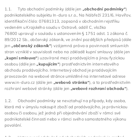
1.1. Tyto obchodní podmínky (dále jen
„obchodní podmínky“
)
podnikatelského subjektu In-duro s.r.o., Na Nábřeží 231/6, Havířov,
identifikační číslo: 07681313,
zapsaná v obchodním rejstříku
vedeném
u Krajského soudu v Ostravě
, oddíl C, vložka
76800
upravují v souladu s ustanovením § 1751 odst. 1 zákona č.
89/2012 Sb., občanský zákoník, ve znění pozdějších předpisů (dále
jen
„občanský zákoník“
) vzájemná práva a povinnosti smluvních
stran vzniklé v souvislosti nebo na základě kupní smlouvy (dále jen
„kupní smlouva“
) uzavírané mezi prodávajícím a jinou fyzickou
osobou (dále jen
„kupujícím“
) prostřednictvím internetového
obchodu prodávajícího. Internetový obchod je prodávajícím
provozován na webové stránce umístěné na internetové adrese
www.in-duro.cz (dále jen
„webová stránka“
), a to prostřednictvím
rozhraní webové stránky (dále jen
„webové rozhraní obchodu“
).
1.2. Obchodní podmínky se nevztahují na případy, kdy osoba,
která má v úmyslu nakoupit zboží od prodávajícího, je právnickou
osobou či osobou, jež jedná při objednávání zboží v rámci své
podnikatelské činnosti nebo v rámci svého samostatného výkonu
povolání.