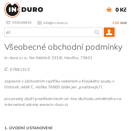
0 Kč
555508945
info@in-duro.cz
CZK
EUR
Všeobecné obchodní podmínky
In-duro s.r.o., Na Nábřeží 231/6, Havířov, 73601
IČ: 07681313
zapsaná v obchodním rejstříku vedeném
u Krajského soudu v
Ostravě
, oddíl C, vložka 76800 (dále jen „prodávající“)
pro prodej zboží prostřednictvím on-line obchodu umístěného na
internetové adrese www.in-duro.cz
1. ÚVODNÍ USTANOVENÍ