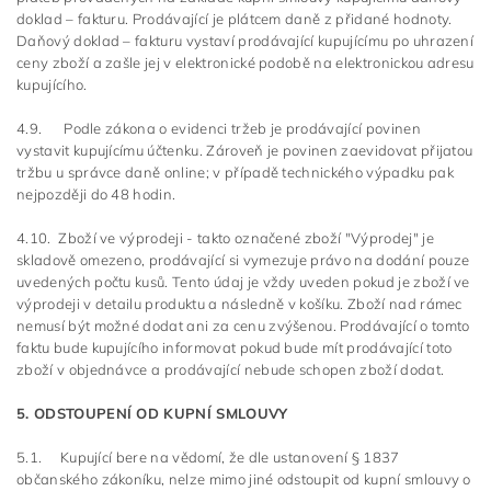
doklad – fakturu. Prodávající je plátcem daně z přidané hodnoty.
Daňový doklad – fakturu vystaví prodávající kupujícímu po uhrazení
ceny zboží a zašle jej v elektronické podobě na elektronickou adresu
kupujícího.
4.9. Podle zákona o evidenci tržeb je prodávající povinen
vystavit kupujícímu účtenku. Zároveň je povinen zaevidovat přijatou
tržbu u správce daně online; v případě technického výpadku pak
nejpozději do 48 hodin.
4.10. Zboží ve výprodeji - takto označené zboží "Výprodej" je
skladově omezeno, prodávající si vymezuje právo na dodání pouze
uvedených počtu kusů. Tento údaj je vždy uveden pokud je zboží ve
výprodeji v detailu produktu a následně v košíku. Zboží nad rámec
nemusí být možné dodat ani za cenu zvýšenou. Prodávající o tomto
faktu bude kupujícího informovat pokud bude mít prodávající toto
zboží v objednávce a prodávající nebude schopen zboží dodat.
5. ODSTOUPENÍ OD KUPNÍ SMLOUVY
5.1. Kupující bere na vědomí, že dle ustanovení § 1837
občanského zákoníku, nelze mimo jiné odstoupit od kupní smlouvy o