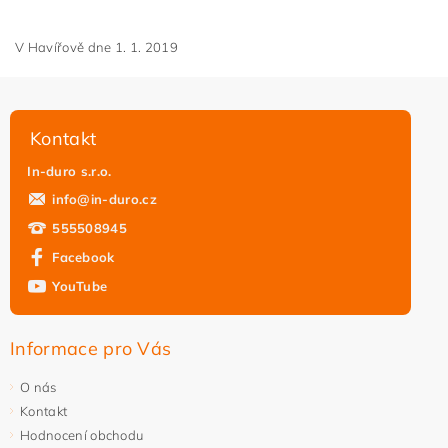
V Havířově dne 1. 1. 2019
Kontakt
In-duro s.r.o.
info
@
in-duro.cz
555508945
Facebook
YouTube
Informace pro Vás
O nás
Kontakt
Hodnocení obchodu