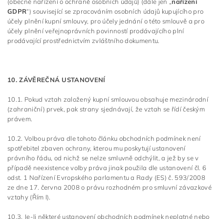
(obecné nařízení o ochraně osobních údajů) (dále jen „
nařízení
GDPR
“) související se zpracováním osobních údajů kupujícího pro
účely plnění kupní smlouvy, pro účely jednání o této smlouvě a pro
účely plnění veřejnoprávních povinností prodávajícího plní
prodávající prostřednictvím zvláštního dokumentu.
10. ZÁVĚREČNÁ USTANOVENÍ
10.1. Pokud vztah založený kupní smlouvou obsahuje mezinárodní
(zahraniční) prvek, pak strany sjednávají, že vztah se řídí českým
právem.
10.2. Volbou práva dle tohoto článku obchodních podmínek není
spotřebitel zbaven ochrany, kterou mu poskytují ustanovení
právního řádu, od nichž se nelze smluvně odchýlit, a jež by se v
případě neexistence volby práva jinak použila dle ustanovení čl. 6
odst. 1 Nařízení Evropského parlamentu a Rady (ES) č. 593/2008
ze dne 17. června 2008 o právu rozhodném pro smluvní závazkové
vztahy (Řím I).
10.3. Je-li některé ustanovení obchodních podmínek neplatné nebo