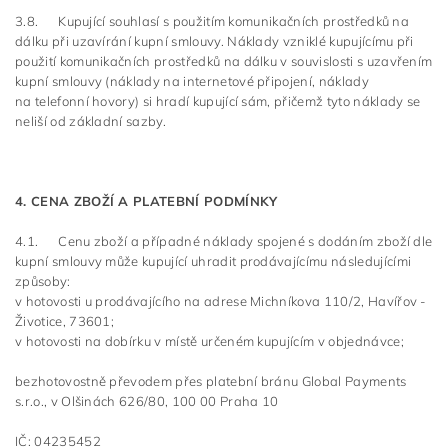
3.8. Kupující souhlasí s použitím komunikačních prostředků na
dálku při uzavírání kupní smlouvy. Náklady vzniklé kupujícímu při
použití komunikačních prostředků na dálku v souvislosti s uzavřením
kupní smlouvy (náklady na internetové připojení, náklady
na telefonní hovory) si hradí kupující sám, přičemž tyto náklady se
neliší od základní sazby.
4. CENA ZBOŽÍ A PLATEBNÍ PODMÍNKY
4.1. Cenu zboží a případné náklady spojené s dodáním zboží dle
kupní smlouvy může kupující uhradit prodávajícímu následujícími
způsoby:
v hotovosti u prodávajícího na adrese Michníkova 110/2, Havířov -
Životice, 73601;
v hotovosti na dobírku v místě určeném kupujícím v objednávce;
bezhotovostně převodem přes platební bránu
Global Payments
s.r.o., v Olšinách 626/80, 100 00 Praha 10
IČ: 04235452