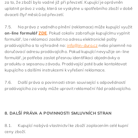
za to, že zboží bylo vadné již při převzetí. Kupující je oprávněn
uplatnit právo z vady, která se vyskytne u spotřebního zboží v době
dvaceti čtyř měsíců od převzetí.
7.5. Na právo z vadného plnění (reklamace) může kupující využit
on-line formulář
ZDE
. Pokud cokoliv zabraňuje kupujícímu vyplnit
formulář, lze reklamaci zasílat na adresu elektronické pošty
prodávajícího a to výhradně na:
info@in-duro.cz
nebo písemně na
doručovací adresu prodávajícího. Pokud kupující nevyužije on-line
formulář, je potřeba zaslat přesnou identifikaci objednávky a
produktu a sepsanou závadu. Prodávající poté bude kontaktovat
kupujícího s dalšími instrukcemi k vyřešení reklamace.
7.6. Další práva a povinnosti stran související s odpovědností
prodávajícího za vady může upravit reklamační řád prodávajícího.
8. DALŠÍ PRÁVA A POVINNOSTI SMLUVNÍCH STRAN
8.1. Kupující nabývá vlastnictví ke zboží zaplacením celé kupní
ceny zboží.