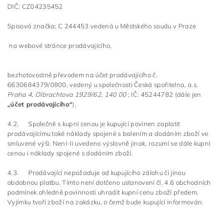
DIČ: CZ04235452
Spisová značka: C 244453 vedená u Městského soudu v Praze
na webové stránce prodávajícího,
bezhotovostně převodem na účet prodávajícího č.
6630684379/0800, vedený u společnosti Česká spořitelna
, a.s.
Praha 4, Olbrachtova 1929/62, 140 00
; IČ: 45244782
(dále jen
„účet prodávajícího“
).
4.2. Společně s kupní cenou je kupující povinen zaplatit
prodávajícímu také náklady spojené s balením a dodáním zboží ve
smluvené výši. Není-li uvedeno výslovně jinak, rozumí se dále kupní
cenou i náklady spojené s dodáním zboží.
4.3. Prodávající nepožaduje od kupujícího zálohu či jinou
obdobnou platbu. Tímto není dotčeno ustanovení čl. 4.6 obchodních
podmínek ohledně povinnosti uhradit kupní cenu zboží předem.
Vyjímku tvoří zboží na zakázku, o čemž bude kupující informován.