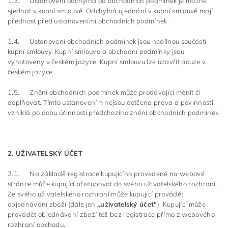
1.3. Ustanovení odchylná od obchodních podmínek je možné
sjednat v kupní smlouvě. Odchylná ujednání v kupní smlouvě mají
přednost před ustanoveními obchodních podmínek.
1.4. Ustanovení obchodních podmínek jsou nedílnou součástí
kupní smlouvy. Kupní smlouva a obchodní podmínky jsou
vyhotoveny v českém jazyce. Kupní smlouvu lze uzavřít pouze v
českém jazyce.
1.5. Znění obchodních podmínek může prodávající měnit či
doplňovat. Tímto ustanovením nejsou dotčena práva a povinnosti
vzniklá po dobu účinnosti předchozího znění obchodních podmínek.
2. UŽIVATELSKÝ ÚČET
2.1. Na základě registrace kupujícího provedené na webové
stránce může kupující přistupovat do svého uživatelského rozhraní.
Ze svého uživatelského rozhraní může kupující provádět
objednávání zboží (dále jen
„uživatelský účet“
). Kupující může
provádět objednávání zboží též bez registrace přímo z webového
rozhraní obchodu.