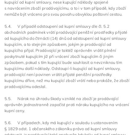
kupující od kupní smlouvy, nese kupující náklady spojené
s navrácením zboží prodávajícímu, a to i v tom případě, kdy zboží
nemůže být vráceno pro svou povahu obvyklou poštovní cestou.
5.4. V případě odstoupení od kupní smlouvy dle čl. 5.2
obchodních podmínek vrátí prodávající peněžní prostředky přijaté
od kupujícího do čtrnácti (14) dnů od odstoupení od kupní smlouvy
kupujícím, a to stejným způsobem, jakým je prodávající od
kupujícího přijal. Prodávající je taktéž oprávněn vrátit plnění
poskytnuté kupujícím již při vrácení zboží kupujícím či jiným
způsobem, pokud s tím kupující bude souhlasit a nevzniknou tím
kupujícímu další náklady. Odstoupí-li kupující od kupní smlouvy,
prodávající není povinen vrátit přijaté peněžní prostředky
kupujícímu dříve, než mu kupující zboží vrátí nebo prokáže, že zboží
prodávajícímu odeslal.
5.5. Nárok na úhradu škody vzniklé na zboží je prodávající
oprávněn jednostranně započíst proti nároku kupujícího na vrácení
kupní ceny.
5.6. V případech, kdy má kupující v souladu s ustanovením
§ 1829 odst. 1 občanského zákoníku právo od kupní smlouvy
odstoupit, je prodávající také oprávněn kdykoliv od kupní smlouvy