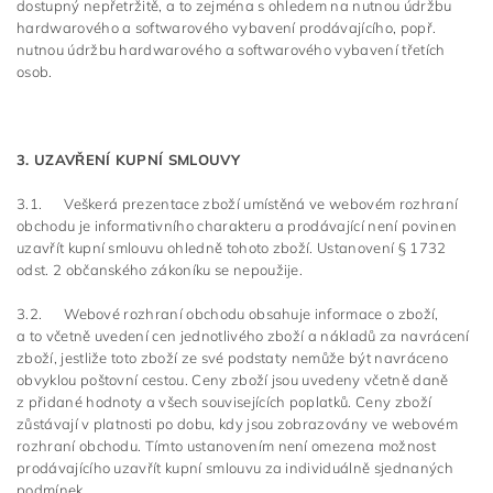
dostupný nepřetržitě, a to zejména s ohledem na nutnou údržbu
hardwarového a softwarového vybavení prodávajícího, popř.
nutnou údržbu hardwarového a softwarového vybavení třetích
osob.
3. UZAVŘENÍ KUPNÍ SMLOUVY
3.1. Veškerá prezentace zboží umístěná ve webovém rozhraní
obchodu je informativního charakteru a prodávající není povinen
uzavřít kupní smlouvu ohledně tohoto zboží. Ustanovení § 1732
odst. 2 občanského zákoníku se nepoužije.
3.2. Webové rozhraní obchodu obsahuje informace o zboží,
a to včetně uvedení cen jednotlivého zboží a nákladů za navrácení
zboží, jestliže toto zboží ze své podstaty nemůže být navráceno
obvyklou poštovní cestou. Ceny zboží jsou uvedeny včetně daně
z přidané hodnoty a všech souvisejících poplatků. Ceny zboží
zůstávají v platnosti po dobu, kdy jsou zobrazovány ve webovém
rozhraní obchodu. Tímto ustanovením není omezena možnost
prodávajícího uzavřít kupní smlouvu za individuálně sjednaných
podmínek.