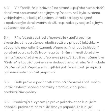
6.3. V případě, že je z důvodů na straně kupujícího nutno zboží
doručovat opakovaně nebo jiným způsobem, než bylo uvedeno
v objednávce, je kupující povinen uhradit náklady spojené
s opakovaným doručováním zboží, resp. náklady spojené s jiným
způsobem doručení.
6.4. Při převzetí zboží od přepravce je kupující povinen
zkontrolovat neporušenost obalů zboží a v případě jakýchkoliv
závad toto neprodleně oznámit přepravci. V případě shledání
porušení obalu svědčícího o neoprávněném vniknutí do zásilky
nemusí kupující zásilku od přepravce převzít. Zboží označené jako
"Křehké" je kupující povinen zkontrolovat komplet, otevřením obalu
při převzetí od přepravce. Při zjištění poškození zboží je kupující
povinen škodu nahlásit přepravci.
6.5. Další práva a povinnosti stran při přepravě zboží mohou
upravit zvláštní dodací podmínky prodávajícího, jsou-li
prodávajícím vydány.
6.6.
Prodávající si vyhrazuje právo požadovat po kupujícím
náhradu prokazatelně vzniklé škody v případě, že kupující