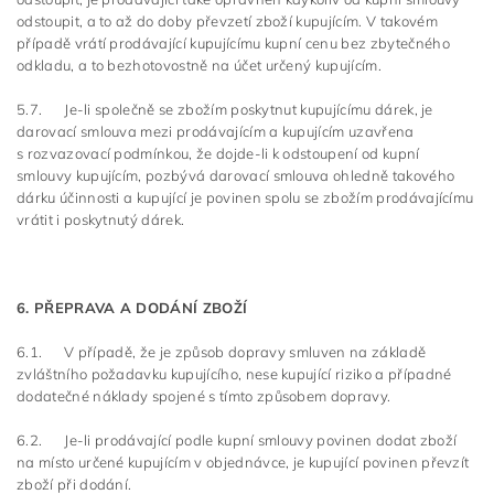
odstoupit, a to až do doby převzetí zboží kupujícím. V takovém
případě vrátí prodávající kupujícímu kupní cenu bez zbytečného
odkladu, a to bezhotovostně na účet určený kupujícím.
5.7. Je-li společně se zbožím poskytnut kupujícímu dárek, je
darovací smlouva mezi prodávajícím a kupujícím uzavřena
s rozvazovací podmínkou, že dojde-li k odstoupení od kupní
smlouvy kupujícím, pozbývá darovací smlouva ohledně takového
dárku účinnosti a kupující je povinen spolu se zbožím prodávajícímu
vrátit i poskytnutý dárek.
6. PŘEPRAVA A DODÁNÍ ZBOŽÍ
6.1. V případě, že je způsob dopravy smluven na základě
zvláštního požadavku kupujícího, nese kupující riziko a případné
dodatečné náklady spojené s tímto způsobem dopravy.
6.2. Je-li prodávající podle kupní smlouvy povinen dodat zboží
na místo určené kupujícím v objednávce, je kupující povinen převzít
zboží při dodání.