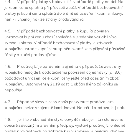
4.4. V případě platby v hotovosti či v případě platby na dobírku
je kupní cena splatná při převzetí zboží. V případě bezhotovostní
platby je kupní cena splatná do 5 dnů od uzavření kupní smlouvy,
není-li určeno jinak ze strany prodávajícího.
4.5. V případě bezhotovostní platby je kupující povinen
uhrazovat kupní cenu zboží společně s uvedením variabilního
symbolu platby. V případě bezhotovostní platby je závazek
kupujícího uhradit kupní cenu splněn okamžikem připsání příslušné
částky na účet prodávajícího.
4.6. Prodávající je oprávněn, zejména v případě, že ze strany
kupujícího nedojde k dodatečnému potvrzení objednávky (čl. 3.6),
požadovat uhrazení celé kupní ceny ještě před odesláním zboží
kupujícímu. Ustanovení § 2119 odst. 1 občanského zákoníku se
nepoužije.
4.7. Případné slevy z ceny zboží poskytnuté prodávajícím
kupujícímu nelze vzájemně kombinovat. Neurčí-li prodávající jinak.
4.8. Je-li to v obchodním styku obvyklé nebo je-li tak stanoveno
obecně závaznými právními předpisy, vystaví prodávající ohledně
plateb prováděných na základě kupní smlouvy kupujícímu daňový