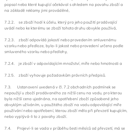
popsal nebo které kupující očekával s ohledem na povahu zboží a
na základě reklamy jimi prováděné,
7.2.2. se zboží hodí k účelu, který pro jeho použití prodávající
uvádí nebo ke kterému se zboží tohoto druhu obvykle používá,
7.2.3. zboží odpovídá jakostí nebo provedením smluvenému
vzorku nebo předloze, byla-li jakost nebo provedení určeno podle
smluveného vzorku nebo předlohy,
7.2.4. je zboží v odpovídajícím množství, míře nebo hmotnosti a
7.2.5. zboží vyhovuje požadavkům právních předpisů.
7.3. Ustanovení uvedená v čl. 7.2 obchodních podmínek se
nepoužijí u zboží prodávaného za nižší cenu na vadu, pro kterou
byla nižší cena ujednána, na opotřebení zboží způsobené jeho
obvyklým užíváním, u použitého zboží na vadu odpovídající míře
používání nebo opotřebení, kterou zboží mělo při převzetí kupujícím,
nebo vyplývá-li to z povahy zboží.
7.4. Projeví-li se vada v průběhu šesti měsíců od převzetí, má se