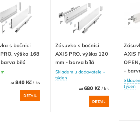
ka s bočnici
Zásuvka s bočnici
Zásuvk
 PRO, výška 168
AXIS PRO, výška 120
AXIS 
barva bílá
mm - barva bílá
OPEN,
- barv
em
Skladem u dodavatele -
týden
Skladem
840 Kč
/ ks
od
týden
680 Kč
/ ks
od
DETAIL
DETAIL