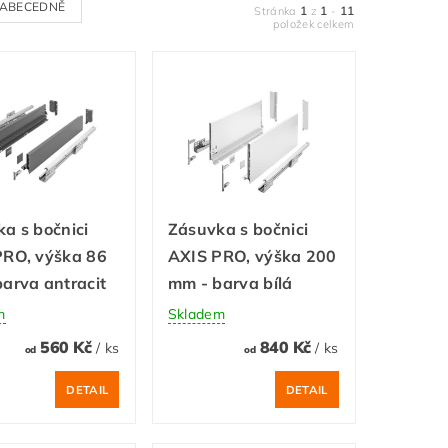
ABECEDNĚ
1
1
11
Stránka
z
-
položek celkem
a s bočnici
Zásuvka s bočnici
PRO, výška 86
AXIS PRO, výška 200
arva antracit
mm - barva bílá
m
Skladem
560 Kč
840 Kč
/ ks
/ ks
od
od
DETAIL
DETAIL