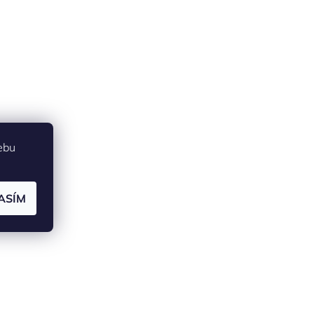
ebu
ASÍM