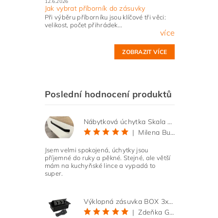
12.6.2026
Jak vybrat příborník do zásuvky
Při výběru příborníku jsou klíčové tři věci:
velikost, počet přihrádek...
více
ZOBRAZIT VÍCE
Poslední hodnocení produktů
Nábytková úchytka Skala černá matná
|
Milena Bučková
Jsem velmi spokojená, úchytky jsou
příjemné do ruky a pěkné. Stejné, ale větší
mám na kuchyňské lince a vypadá to
super.
Výklopná zásuvka BOX 3x 230V s 3m kabelem - černá
|
Zdeňka Gold