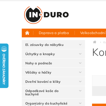
Doprava a platba
Velkoobchodní
Půjčovna vzorků
Hodnocení obchodu
K
El. zásuvky do nábytku
Ko
Úchytky a knopky
Nohy a podnože
Věšáky a háčky
Dveřní kování a kliky
Odpadkové koše do
kuchyně
Organizéry do kuchyňské