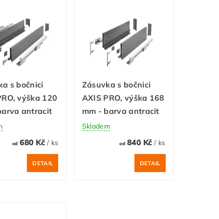
a s bočnici
Zásuvka s bočnici
PRO, výška 120
AXIS PRO, výška 168
arva antracit
mm - barva antracit
m
Skladem
680 Kč
840 Kč
/ ks
/ ks
od
od
DETAIL
DETAIL