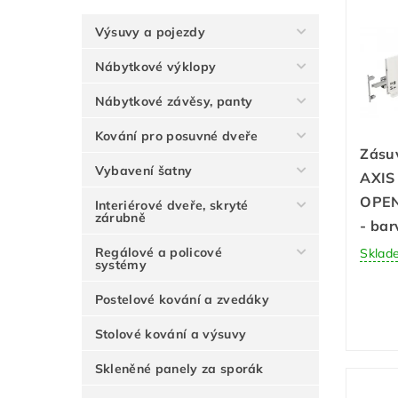
Výsuvy a pojezdy
Nábytkové výklopy
Nábytkové závěsy, panty
Kování pro posuvné dveře
Zásuv
Vybavení šatny
AXIS
OPEN
Interiérové dveře, skryté
zárubně
- bar
Regálové a policové
Sklad
systémy
Postelové kování a zvedáky
Stolové kování a výsuvy
Skleněné panely za sporák