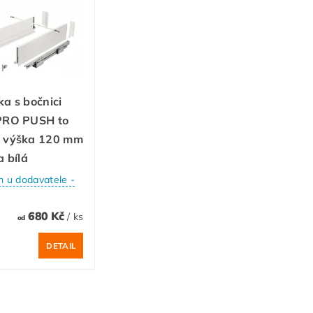
a s bočnici
PRO PUSH to
 výška 120 mm
a bílá
 u dodavatele -
680 Kč
/ ks
od
DETAIL