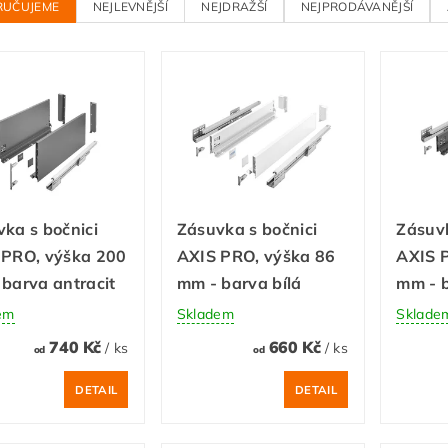
RUČUJEME
NEJLEVNĚJŠÍ
NEJDRAŽŠÍ
NEJPRODÁVANĚJŠÍ
ka s bočnici
Zásuvka s bočnici
Zásuvk
 PRO, výška 200
AXIS PRO, výška 86
AXIS 
barva antracit
mm - barva bílá
mm - b
em
Skladem
Sklade
740 Kč
660 Kč
/ ks
/ ks
od
od
DETAIL
DETAIL