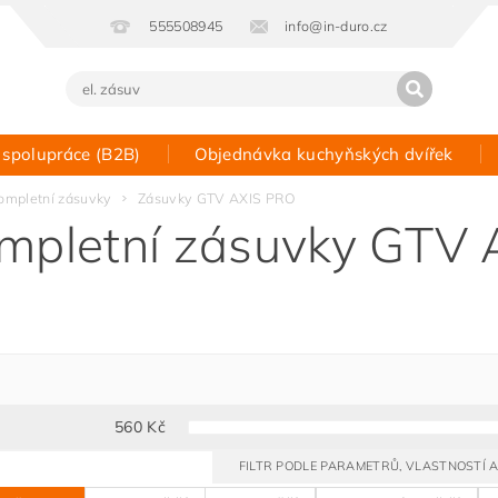
555508945
info@in-duro.cz
 spolupráce (B2B)
Objednávka kuchyňských dvířek
Kontakt
ompletní zásuvky
Zásuvky GTV AXIS PRO
mpletní zásuvky GTV
560
Kč
FILTR PODLE PARAMETRŮ, VLASTNOSTÍ