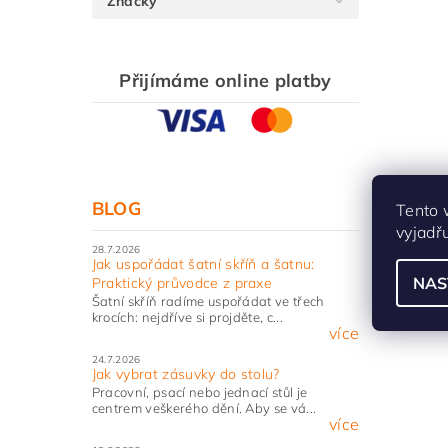
Značky
Přijímáme online platby
BLOG
Tento 
vyjadř
28.7.2026
Jak uspořádat šatní skříň a šatnu:
NAS
Praktický průvodce z praxe
Šatní skříň radíme uspořádat ve třech
krocích: nejdříve si projděte, c...
více
24.7.2026
Jak vybrat zásuvky do stolu?
Pracovní, psací nebo jednací stůl je
centrem veškerého dění. Aby se vá...
více