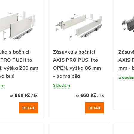
ka s bočnici
Zásuvka s bočnici
Zásuvk
 PRO PUSH to
AXIS PRO PUSH to
AXIS 
, výška 200 mm
OPEN, výška 86 mm
mm - b
va bílá
- barva bílá
Sklade
em
Skladem
860 Kč
660 Kč
/ ks
/ ks
od
od
DETAIL
DETAIL