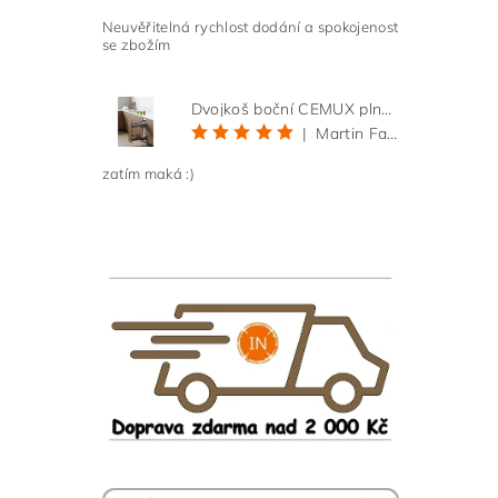
Neuvěřitelná rychlost dodání a spokojenost
se zbožím
Dvojkoš boční CEMUX plné dno 3D, s tlumením antracit 200 mm
|
Martin Faltus
zatím maká :)