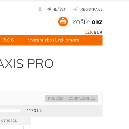
PŘIHLÁŠENÍ
REGISTRACE
KOŠÍK:
0 Kč
CZK
EUR
BLOG
Vrácení zboží, reklamace
 AXIS PRO
POLOŽEK K ZOBRAZENÍ:
11
1170
Kč
 A VÝROBCŮ