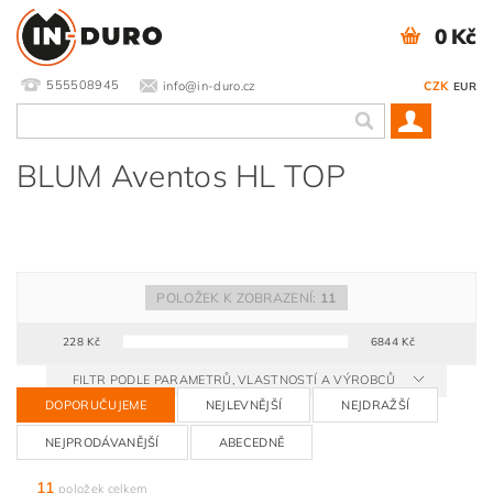
0 Kč
555508945
info@in-duro.cz
CZK
EUR
BLUM Aventos HL TOP
POLOŽEK K ZOBRAZENÍ:
11
228
Kč
6844
Kč
FILTR PODLE PARAMETRŮ, VLASTNOSTÍ A VÝROBCŮ
DOPORUČUJEME
NEJLEVNĚJŠÍ
NEJDRAŽŠÍ
NEJPRODÁVANĚJŠÍ
ABECEDNĚ
11
položek celkem