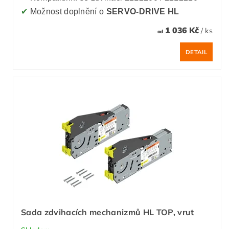
✔
Možnost doplnění o
SERVO-DRIVE HL
1 036 Kč
/ ks
od
DETAIL
Sada zdvihacích mechanizmů HL TOP, vrut