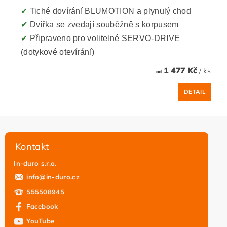
✔
Tiché dovírání BLUMOTION a plynulý chod
✔
Dvířka se zvedají souběžně s korpusem
✔
Připraveno pro volitelné SERVO-DRIVE
(dotykové otevírání)
1 477 Kč
/ ks
od
DETAIL
Kontakt
In-duro s.r.o.
info
@
in-duro.cz
555508945
Facebook
YouTube