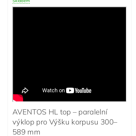
Skladem
AVENTOS HL top – paralelní
výklop pro Výšku korpusu 300–
589 mm