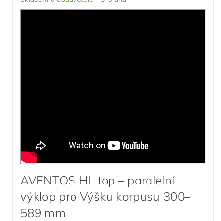
AVENTOS HL top – paralelní
výklop pro Výšku korpusu 300–
589 mm