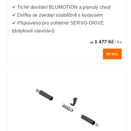
✔
Tiché dovírání BLUMOTION a plynulý chod
✔
Dvířka se zvedají souběžně s korpusem
✔
Připraveno pro volitelné SERVO-DRIVE
(dotykové otevírání)
1 477 Kč
/ ks
od
DETAIL