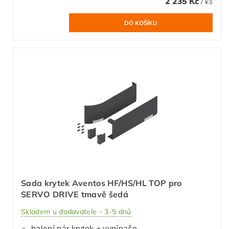
2 235 Kč
/ ks
Sada krytek Aventos HF/HS/HL TOP pro
SERVO DRIVE tmavě šedá
Skladem u dodavatele - 3-5 dnů
balení pár krytek + vypínače