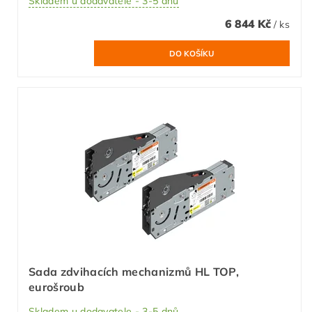
Skladem u dodavatele - 3-5 dnů
6 844 Kč
/ ks
Sada zdvihacích mechanizmů HL TOP,
eurošroub
Skladem u dodavatele - 3-5 dnů