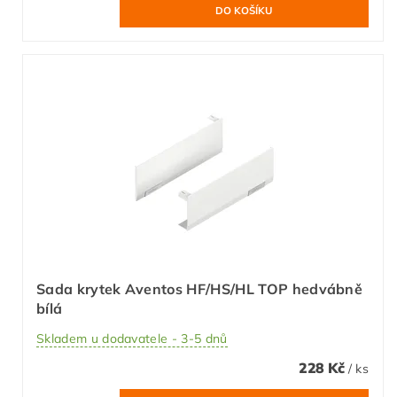
Sada krytek Aventos HF/HS/HL TOP hedvábně
bílá
Skladem u dodavatele - 3-5 dnů
228 Kč
/ ks