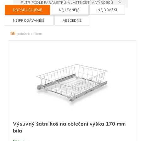
FILTR PODLE PARAMETRŮ, VLASTNOSTÍ A VÝROBCŮ
DOPORUČUJEME
NEJLEVNĚJŠÍ
NEJDRAŽŠÍ
NEJPRODÁVANĚJŠÍ
ABECEDNĚ
65
položek celkem
Výsuvný šatní koš na oblečení výška 170 mm
bíla