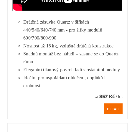
Drátěná zásuvka Quartz v šířkách
440/540/640/740 mm - pro šířky modulů
600/700/800/900
Nosnost až 15 kg, vzdušná drátěná konstrukce
Snadná montáž bez nářadí – zasune se do Quartz
rámu
Elegantní titanový povrch ladí s ostatními moduly
Ideální pro uspořádání oblečení, doplňků i
drobností
857 Kč
/ ks
od
DETAIL