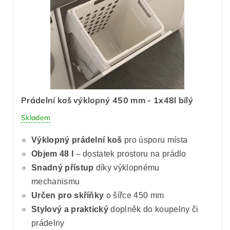
Prádelní koš výklopný 450 mm - 1x48l bílý
Skladem
Výklopný prádelní koš
pro úsporu místa
Objem 48 l
– dostatek prostoru na prádlo
Snadný přístup
díky výklopnému
mechanismu
Určen pro skříňky
o šířce 450 mm
Stylový a praktický
doplněk do koupelny či
prádelny