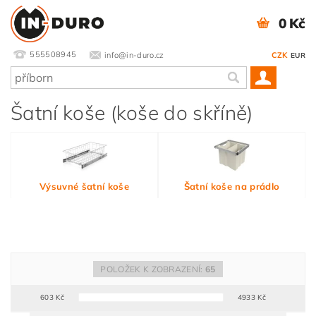
0 Kč
555508945
info@in-duro.cz
CZK
EUR
Šatní koše (koše do skříně)
Výsuvné šatní koše
Šatní koše na prádlo
POLOŽEK K ZOBRAZENÍ:
65
603
Kč
4933
Kč