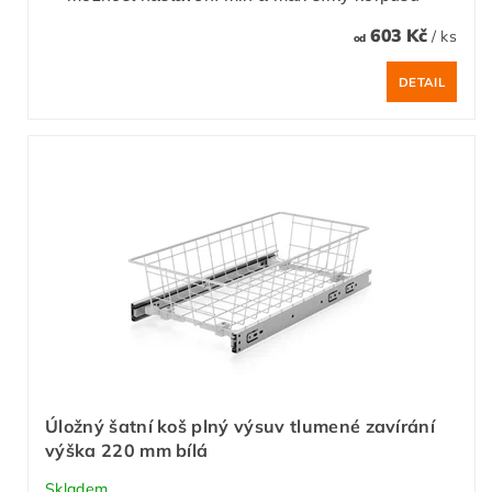
603 Kč
/ ks
od
DETAIL
Úložný šatní koš plný výsuv tlumené zavírání
výška 220 mm bílá
Skladem