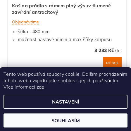
Koš na prádlo s rámem plný výsuv tlumené
zavírání antracitový
Objednáváme
šířka - 480 mm
možnost nastavení min a max šířky korpusu
3 233 Kč
/ ks
DETAIL
Tento web používá soubory cookie. Dalším procházením
tohoto webu vyjadřujete souhlas s jejich používáním.
Více informací
zde
.
NASTAVENÍ
SOUHLASÍM