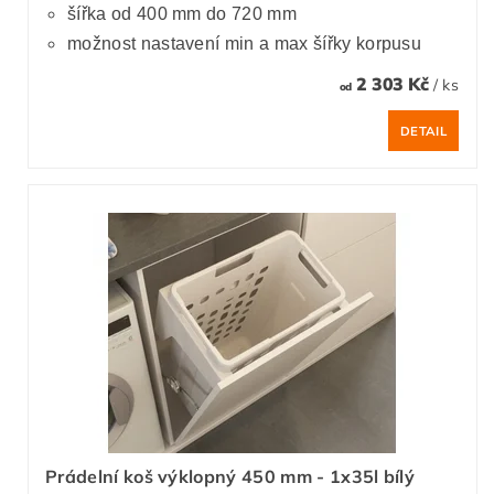
šířka od 400 mm do 720 mm
možnost nastavení min a max šířky korpusu
2 303 Kč
/ ks
od
DETAIL
Prádelní koš výklopný 450 mm - 1x35l bílý