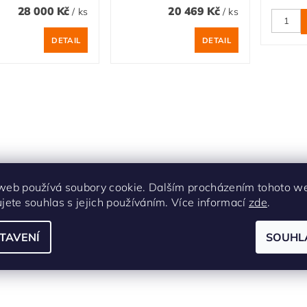
28 000 Kč
20 469 Kč
/ ks
/ ks
DETAIL
DETAIL
web používá soubory cookie. Dalším procházením tohoto w
ujete souhlas s jejich používáním. Více informací
zde
.
TAVENÍ
SOUHL