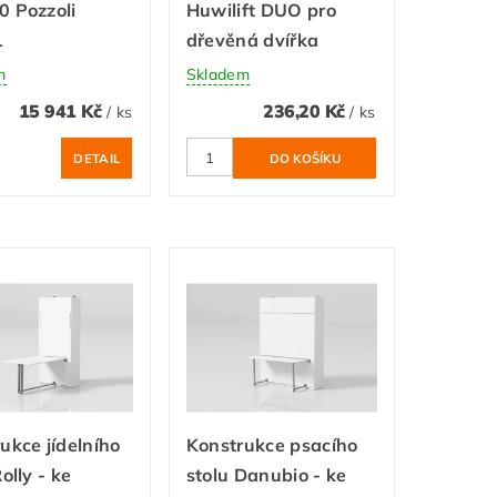
 Pozzoli
Huwilift DUO pro
1
dřevěná dvířka
m
Skladem
15 941 Kč
236,20 Kč
/ ks
/ ks
DETAIL
ukce jídelního
Konstrukce psacího
olly - ke
stolu Danubio - ke