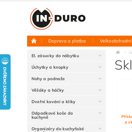
Doprava a platba
Velkoobchodní
Půjčovna vzorků
Hodnocení obchodu
N
El. zásuvky do nábytku
Sk
Úchytky a knopky
Nohy a podnože
Věšáky a háčky
Dveřní kování a kliky
Odpadkové koše do
Přísl
kuchyně
a s
Organizéry do kuchyňské