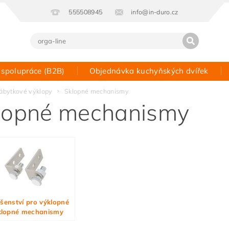
555508945
info@in-duro.cz
 spolupráce (B2B)
Objednávka kuchyňských dvířek
Kontakt
ábytkové výklopy
Sklopné mechanismy
lopné mechanismy
ušenství pro výklopné
klopné mechanismy