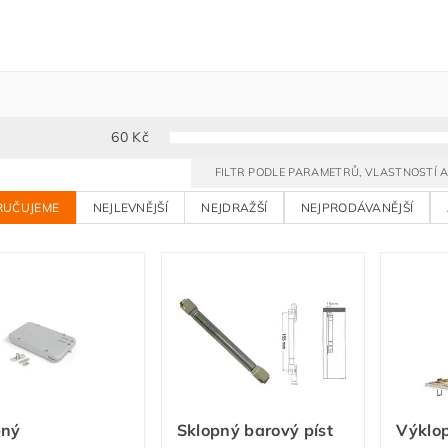
60
Kč
FILTR PODLE PARAMETRŮ, VLASTNOSTÍ
RUČUJEME
NEJLEVNĚJŠÍ
NEJDRAŽŠÍ
NEJPRODÁVANĚJŠÍ
pný
Sklopný barový píst
Výklop