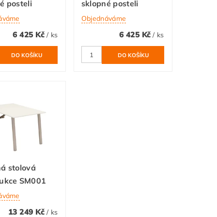
é posteli
sklopné posteli
áváme
Objednáváme
6 425 Kč
6 425 Kč
/ ks
/ ks
á stolová
rukce SM001
áváme
13 249 Kč
/ ks