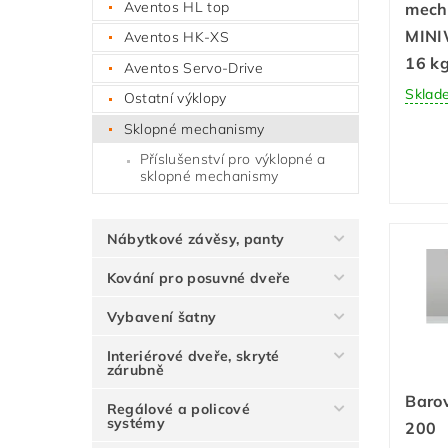
Aventos HL top
mech
MINI
Aventos HK-XS
16 k
Aventos Servo-Drive
Sklad
Ostatní výklopy
Sklopné mechanismy
Příslušenství pro výklopné a
sklopné mechanismy
Nábytkové závěsy, panty
Kování pro posuvné dveře
Vybavení šatny
Interiérové dveře, skryté
zárubně
Baro
Regálové a policové
systémy
200