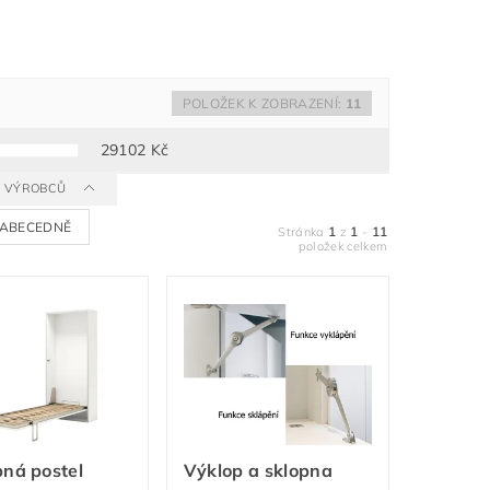
POLOŽEK K ZOBRAZENÍ:
11
29102
Kč
 A VÝROBCŮ
ABECEDNĚ
1
1
11
Stránka
z
-
položek celkem
ná postel
Výklop a sklopna