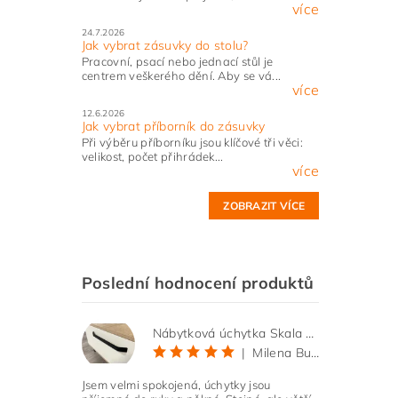
více
24.7.2026
Jak vybrat zásuvky do stolu?
Pracovní, psací nebo jednací stůl je
centrem veškerého dění. Aby se vá...
více
12.6.2026
Jak vybrat příborník do zásuvky
Při výběru příborníku jsou klíčové tři věci:
velikost, počet přihrádek...
více
ZOBRAZIT VÍCE
Poslední hodnocení produktů
Nábytková úchytka Skala černá matná
|
Milena Bučková
Jsem velmi spokojená, úchytky jsou