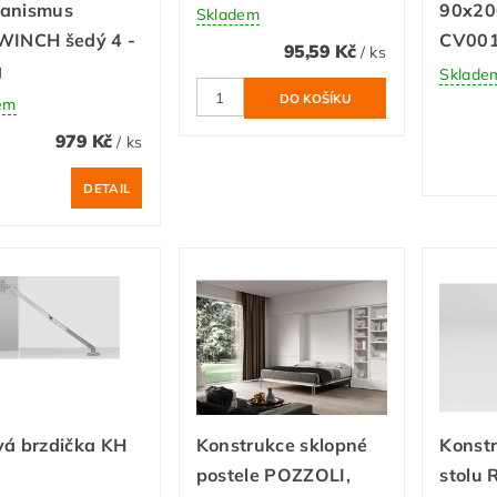
anismus
90x200
Skladem
WINCH šedý 4 -
CV00
95,59 Kč
/ ks
g
Sklade
em
979 Kč
/ ks
DETAIL
vá brzdička KH
Konstrukce sklopné
Konstr
postele POZZOLI,
stolu R