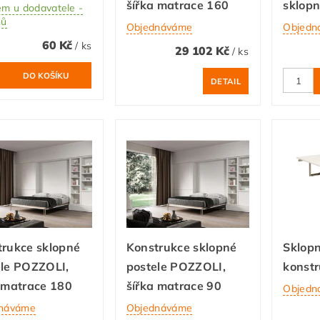
šířka matrace 160
sklopn
em u dodavatele -
nů
Objednáváme
Objedn
60 Kč
/ ks
29 102 Kč
/ ks
DETAIL
trukce sklopné
Konstrukce sklopné
Sklopn
ele POZZOLI,
postele POZZOLI,
konst
 matrace 180
šířka matrace 90
Objedn
náváme
Objednáváme