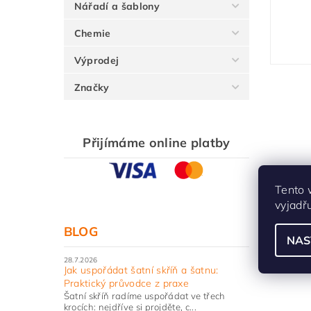
Nářadí a šablony
Chemie
Výprodej
Značky
Přijímáme online platby
Tento 
vyjadř
BLOG
NAS
28.7.2026
Jak uspořádat šatní skříň a šatnu:
Praktický průvodce z praxe
Šatní skříň radíme uspořádat ve třech
krocích: nejdříve si projděte, c...