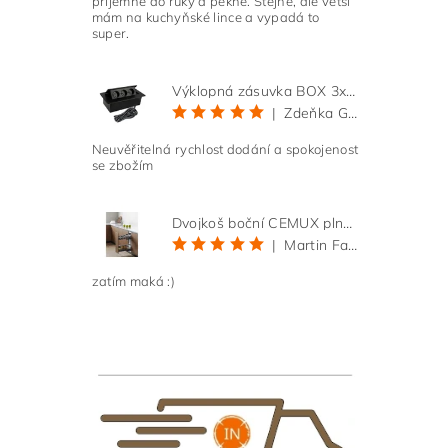
příjemné do ruky a pěkné. Stejné, ale větší
mám na kuchyňské lince a vypadá to
super.
Výklopná zásuvka BOX 3x 230V s 3m kabelem - černá
|
Zdeňka Gold
Neuvěřitelná rychlost dodání a spokojenost
se zbožím
Dvojkoš boční CEMUX plné dno 3D, s tlumením antracit 200 mm
|
Martin Faltus
zatím maká :)