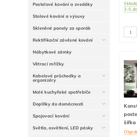
Sklad
Postelové kování a zvedáky
3-5 d
Stolové kování a výsuvy
Skleněné panely za sporák
Rektifikační závěsné kování
Nábytkové zámky
Větrací mřížky
Kabelové průchodky a
organizéry
Malé kuchyňské spotřebiče
Doplňky do domácnosti
Kons
post
Spojovací kování
šířka
Světla, osvětlení, LED pásky
Objed