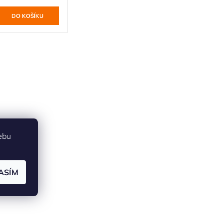
ebu
ASÍM