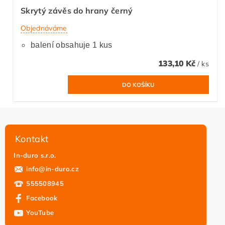
Skrytý závěs do hrany černý
Objednáváme
balení obsahuje 1 kus
133,10 Kč
/ ks
Kontakt
In-duro s.r.o.
info
@
in-duro.cz
555508945
Facebook
YouTube