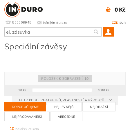
0 Kč
555508945
info@in-duro.cz
CZK
EUR
Speciální závěsy
POLOŽEK K ZOBRAZENÍ:
10
10
Kč
1800
Kč
FILTR PODLE PARAMETRŮ, VLASTNOSTÍ A VÝROBCŮ
DOPORUČUJEME
NEJLEVNĚJŠÍ
NEJDRAŽŠÍ
NEJPRODÁVANĚJŠÍ
ABECEDNĚ
10
položek celkem