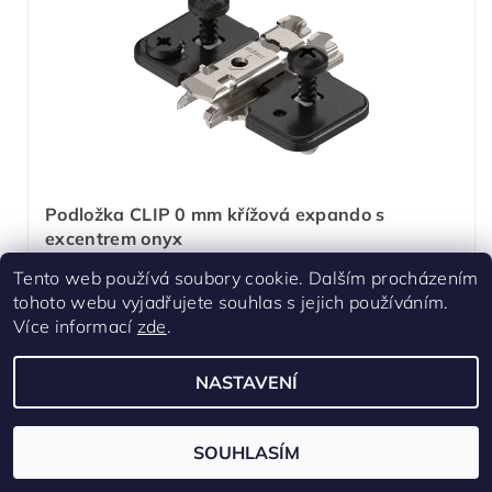
Podložka CLIP 0 mm křížová expando s
excentrem onyx
Skladem
Tento web používá soubory cookie. Dalším procházením
tohoto webu vyjadřujete souhlas s jejich používáním.
20 Kč
/ ks
Více informací
zde
.
NASTAVENÍ
SOUHLASÍM