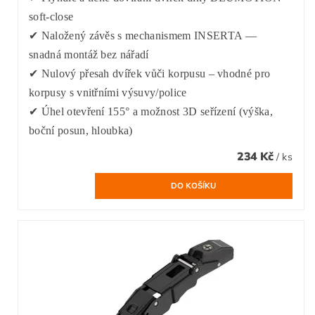
soft-close
✔ Naložený závěs s mechanismem INSERTA —
snadná montáž bez nářadí
✔ Nulový přesah dvířek vůči korpusu – vhodné pro
korpusy s vnitřními výsuvy/police
✔ Úhel otevření 155° a možnost 3D seřízení (výška,
boční posun, hloubka)
234 Kč
/ ks