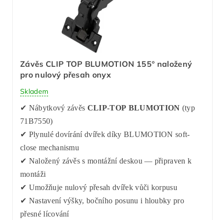
Závěs CLIP TOP BLUMOTION 155° naložený
pro nulový přesah onyx
Skladem
✔ Nábytkový závěs
CLIP-TOP BLUMOTION
(typ
71B7550)
✔ Plynulé dovírání dvířek díky BLUMOTION soft-
close mechanismu
✔ Naložený závěs s montážní deskou — připraven k
montáži
✔ Umožňuje nulový přesah dvířek vůči korpusu
✔ Nastavení výšky, bočního posunu i hloubky pro
přesné lícování