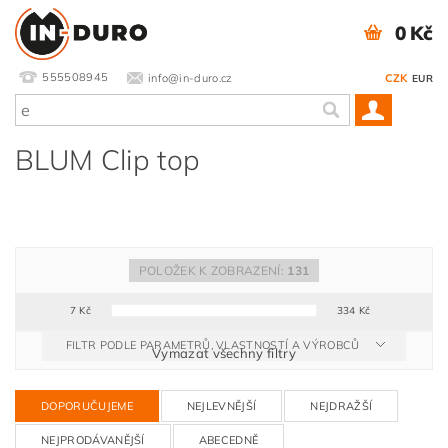
0 Kč
555508945
info@in-duro.cz
CZK
EUR
BLUM Clip top
POLOŽEK K ZOBRAZENÍ:
131
7
Kč
334
Kč
FILTR PODLE PARAMETRŮ, VLASTNOSTÍ A VÝROBCŮ
Vymazat všechny filtry
DOPORUČUJEME
NEJLEVNĚJŠÍ
NEJDRAŽŠÍ
NEJPRODÁVANĚJŠÍ
ABECEDNĚ