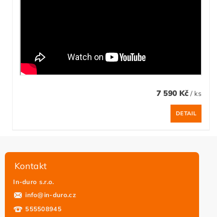
7 590 Kč
/ ks
DETAIL
Kontakt
In-duro s.r.o.
info
@
in-duro.cz
555508945