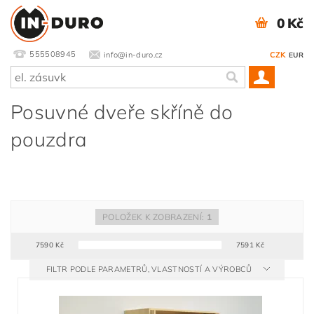
0 Kč
555508945
info@in-duro.cz
CZK
EUR
Posuvné dveře skříně do
pouzdra
POLOŽEK K ZOBRAZENÍ:
1
7590
Kč
7591
Kč
FILTR PODLE PARAMETRŮ, VLASTNOSTÍ A VÝROBCŮ