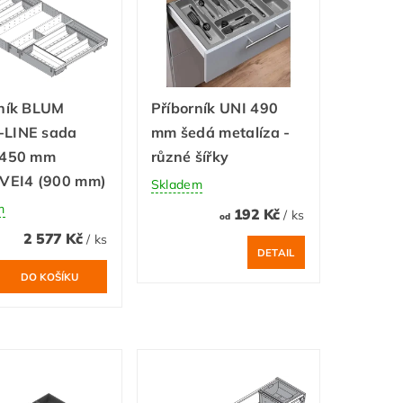
rník BLUM
Příborník UNI 490
LINE sada
mm šedá metalíza -
 450 mm
různé šířky
0VEI4 (900 mm)
Skladem
m
192 Kč
/ ks
od
2 577 Kč
/ ks
DETAIL