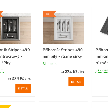
Tip
rník Stripes 490
Příborník Stripes 490
Příbor
tracitový -
mm bílý - různé šířky
mm ant
 šířky
různé 
Skladem
em
Sklade
274 Kč
/ ks
od
274 Kč
/ ks
od
DETAIL
DETAIL