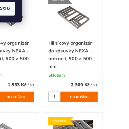
ASÍM
ový organizér
Hliníkový organizér
suvky NEXA –
do zásuvky NEXA –
it, 600 × 500
antracit, 900 × 500
mm
m
Skladem
1 833 Kč
2 369 Kč
/ ks
/ ks
Výprodej