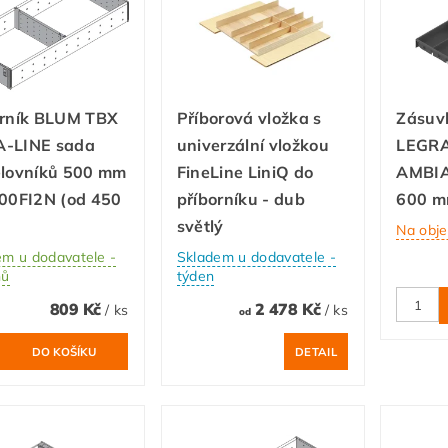
orník BLUM TBX
Příborová vložka s
Zásuvk
-LINE sada
univerzální vložkou
LEGR
ělovníků 500 mm
FineLine LiniQ do
AMBIA
500FI2N (od 450
příborníku - dub
600 m
světlý
Na obj
em u dodavatele -
Skladem u dodavatele -
nů
týden
809 Kč
2 478 Kč
/ ks
/ ks
od
DETAIL