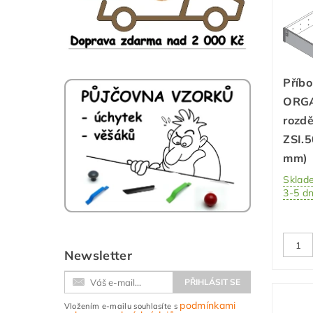
Příb
ORGA
rozd
ZSI.
mm)
Sklad
3-5 d
Newsletter
podmínkami
Vložením e-mailu souhlasíte s