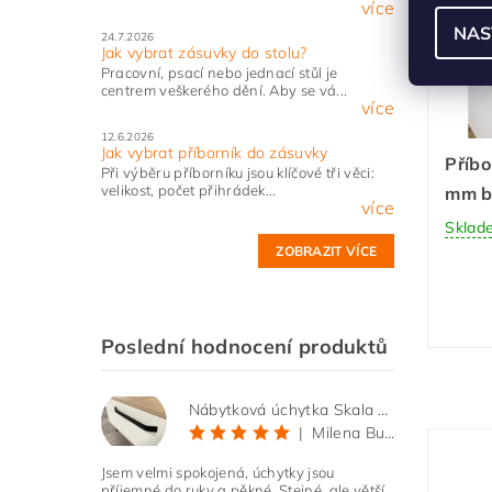
více
NAS
24.7.2026
Jak vybrat zásuvky do stolu?
Pracovní, psací nebo jednací stůl je
centrem veškerého dění. Aby se vá...
více
12.6.2026
Jak vybrat příborník do zásuvky
Příbo
Při výběru příborníku jsou klíčové tři věci:
velikost, počet přihrádek...
mm bí
více
Sklad
ZOBRAZIT VÍCE
Poslední hodnocení produktů
Nábytková úchytka Skala černá matná
|
Milena Bučková
Jsem velmi spokojená, úchytky jsou
příjemné do ruky a pěkné. Stejné, ale větší