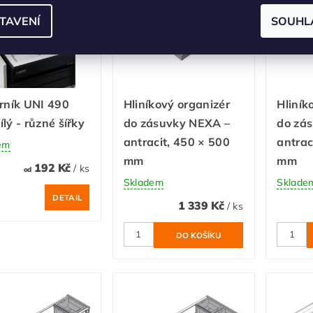
TAVENÍ
SOUHL
rník UNI 490
Hliníkový organizér
Hliník
lý - různé šířky
do zásuvky NEXA –
do zá
antracit, 450 × 500
antrac
em
mm
mm
192 Kč
/ ks
od
Skladem
Sklade
DETAIL
1 339 Kč
/ ks