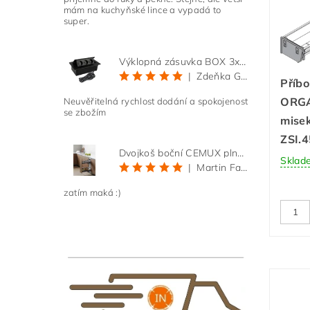
mám na kuchyňské lince a vypadá to
super.
Výklopná zásuvka BOX 3x 230V s 3m kabelem - černá
|
Zdeňka Gold
Příb
ORGA
Neuvěřitelná rychlost dodání a spokojenost
se zbožím
mise
ZSI.
Dvojkoš boční CEMUX plné dno 3D, s tlumením antracit 200 mm
Sklad
|
Martin Faltus
zatím maká :)