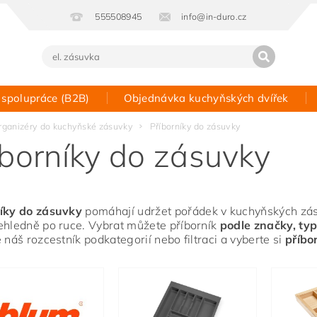
555508945
info@in-duro.cz
 spolupráce (B2B)
Objednávka kuchyňských dvířek
Kontakt
rganizéry do kuchyňské zásuvky
Příborníky do zásuvky
íborníky do zásuvky
íky do zásuvky
pomáhají udržet pořádek v kuchyňských zásu
ehledně po ruce.
Vybrat můžete příborník
podle značky, typ
e náš rozcestník podkategorií nebo filtraci a vyberte si
příbo