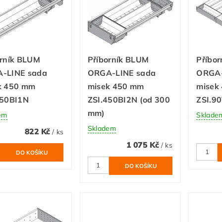
orník BLUM
Příborník BLUM
Příbo
-LINE sada
ORGA-LINE sada
ORGA-
k 450 mm
misek 450 mm
misek
450BI1N
ZSI.450BI2N (od 300
ZSI.9
mm)
em
Sklade
Skladem
822 Kč
/ ks
1 075 Kč
/ ks