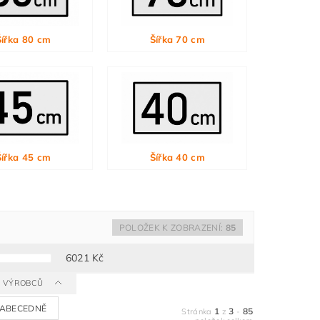
Šířka 80 cm
Šířka 70 cm
Šířka 45 cm
Šířka 40 cm
POLOŽEK K ZOBRAZENÍ:
85
6021
Kč
 A VÝROBCŮ
ABECEDNĚ
1
3
85
Stránka
z
-