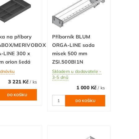
a na příbory
Příborník BLUM
ABOX/MERIVOBOX
ORGA-LINE sada
-LINE 300 x
misek 500 mm
m orion šedá
ZSI.500BI1N
ednávku
Skladem u dodavatele -
3-5 dnů
3 221 Kč
/ ks
1 000 Kč
/ ks