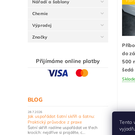
Výpr
Nářadí a šablony
Chemie
Výprodej
Značky
Příb
do z
Přijímáme online platby
500 
šedá
Sklad
BLOG
28.7.2026
Jak uspořádat šatní skříň a šatnu:
Tento 
Praktický průvodce z praxe
Šatní skříň radíme uspořádat ve třech
vyjadř
krocích: nejdříve si projděte, c...
Výpr