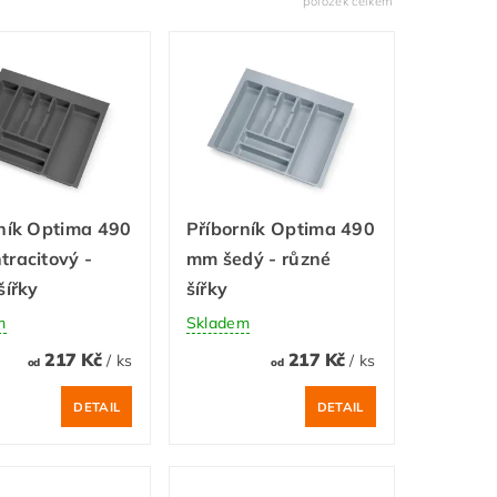
položek celkem
ník Optima 490
Příborník Optima 490
racitový -
mm šedý - různé
šířky
šířky
m
Skladem
217 Kč
217 Kč
/ ks
/ ks
od
od
DETAIL
DETAIL