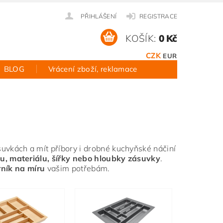
PŘIHLÁŠENÍ
REGISTRACE
KOŠÍK:
0 Kč
CZK
EUR
BLOG
Vrácení zboží, reklamace
vkách a mít příbory i drobné kuchyňské náčiní
u, materiálu, šířky nebo hloubky zásuvky
.
rník na míru
vašim potřebám.