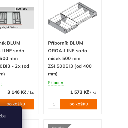
rník BLUM
Příborník BLUM
LINE sada
ORGA-LINE sada
 500 mm
misek 500 mm
0BI3 - 2x (od
ZSI.500BI3 (od 400
m)
mm)
m
Skladem
3 146 Kč
1 573 Kč
/ ks
/ ks
ebu
a
Novinka