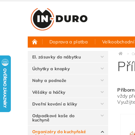
Doprava a platba
Velkoobchodní
Půjčovna vzorků
Hodnocení obchodu
O
El. zásuvky do nábytku
Př
Úchytky a knopky
Nohy a podnože
Příborn
Věšáky a háčky
vždy př
Využijt
Dveřní kování a kliky
Odpadkové koše do
kuchyně
Organizéry do kuchyňské