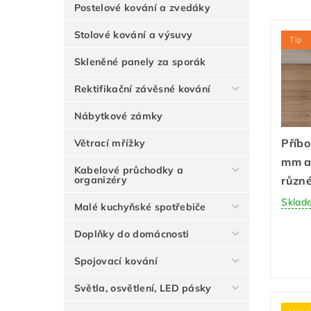
Postelové kování a zvedáky
Stolové kování a výsuvy
Tip
Skleněné panely za sporák
Rektifikační závěsné kování
Nábytkové zámky
Příbo
Větrací mřížky
mm an
Kabelové průchodky a
různé
organizéry
Sklad
Malé kuchyňské spotřebiče
Doplňky do domácnosti
Spojovací kování
Světla, osvětlení, LED pásky