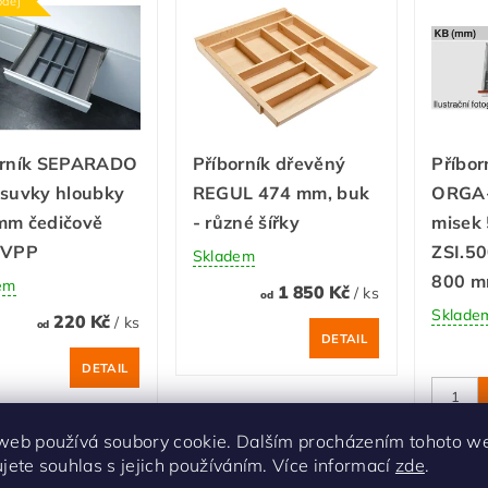
odej
orník SEPARADO
Příborník dřevěný
Příbo
ásuvky hloubky
REGUL 474 mm, buk
ORGA-
mm čedičově
- různé šířky
misek
 VPP
ZSI.50
Skladem
800 m
em
1 850 Kč
/ ks
od
Sklade
220 Kč
/ ks
od
DETAIL
DETAIL
web používá soubory cookie. Dalším procházením tohoto w
ujete souhlas s jejich používáním. Více informací
zde
.
odej
Novinka
Novink