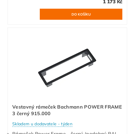
1 173 Kč
Vestavný rámeček Bachmann POWER FRAME
3 černý 915.000
Skladem u dodavatele - týden
Rámeček Power Frame - černý (podobný RAL