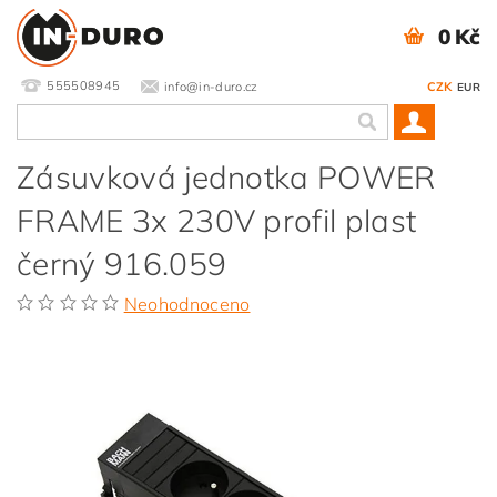
0 Kč
555508945
info@in-duro.cz
CZK
EUR
Zásuvková jednotka POWER
FRAME 3x 230V profil plast
černý 916.059
Neohodnoceno