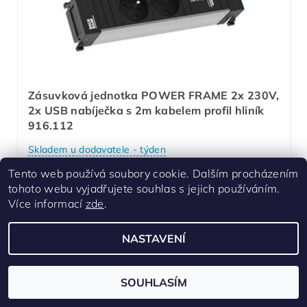
Zásuvková jednotka POWER FRAME 2x 230V,
2x USB nabíječka s 2m kabelem profil hliník
916.112
Skladem u dodavatele - týden
Zásuvková jednotka pro systém zásuvek
Tento web používá soubory cookie. Dalším procházením
tohoto webu vyjadřujete souhlas s jejich používáním.
POWER FRAME a POWER FRAME COVER.
Více informací
zde
.
Pro 3 násobné rámečky.
2x USB nabíječka (5,2V / 3,15A).
NASTAVENÍ
Profil z eloxovaného hliníku pro lepší chlazení
a vzhled.
SOUHLASÍM
3 088 Kč