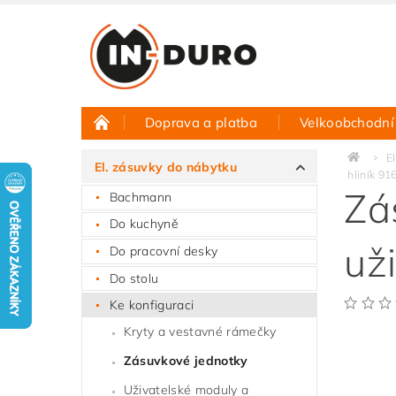
Doprava a platba
Velkoobchodní
Půjčovna vzorků
Hodnocení obchodu
E
El. zásuvky do nábytku
hliník 91
Zá
Bachmann
Do kuchyně
už
Do pracovní desky
Do stolu
Ke konfiguraci
Kryty a vestavné rámečky
Zásuvkové jednotky
Uživatelské moduly a