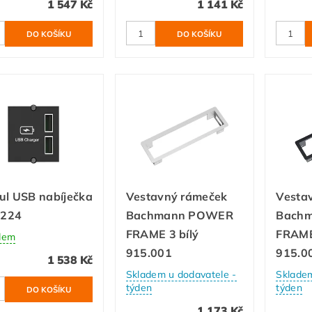
1 547 Kč
1 141 Kč
ul USB nabíječka
Vestavný rámeček
Vesta
.224
Bachmann POWER
Bach
FRAME 3 bílý
FRAME
dem
915.001
915.0
1 538 Kč
Skladem u dodavatele -
Skladem
týden
týden
1 173 Kč