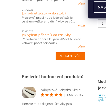
více
Obje
NAS
24.7.2026
Jak vybrat zásuvky do stolu?
Pracovní, psací nebo jednací stůl je
centrem veškerého dění. Aby se vá...
více
12.6.2026
Jak vybrat příborník do zásuvky
Při výběru příborníku jsou klíčové tři věci:
velikost, počet přihrádek...
více
ZOBRAZIT VÍCE
Poslední hodnocení produktů
Mod
Jac
Nábytková úchytka Skala černá matná
|
Milena Bučková
Skla
týde
Jsem velmi spokojená, úchytky jsou