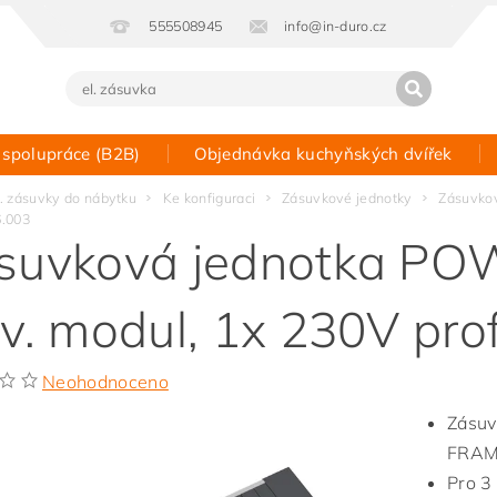
555508945
info@in-duro.cz
 spolupráce (B2B)
Objednávka kuchyňských dvířek
Kontakt
l. zásuvky do nábytku
Ke konfiguraci
Zásuvkové jednotky
Zásuvkov
6.003
suvková jednotka P
iv. modul, 1x 230V prof
Neohodnoceno
Zásuv
FRAM
Pro 3