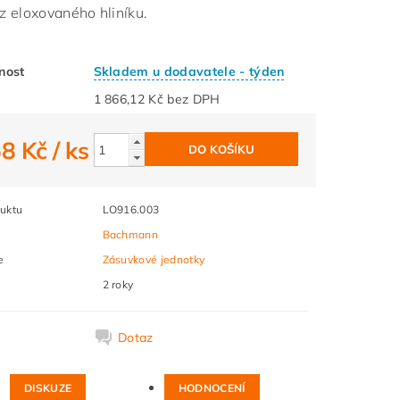
 z eloxovaného hliníku.
nost
Skladem u dodavatele - týden
1 866,12 Kč bez DPH
58 Kč
/ ks
uktu
LO916.003
Bachmann
e
Zásuvkové jednotky
2 roky
k
Dotaz
DISKUZE
HODNOCENÍ