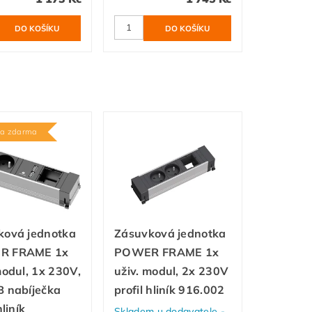
va zdarma
ková jednotka
Zásuvková jednotka
R FRAME 1x
POWER FRAME 1x
modul, 1x 230V,
uživ. modul, 2x 230V
B nabíječka
profil hliník 916.002
hliník
Skladem u dodavatele -