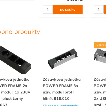
bné produkty
Dopra
uvková jednotka
Zásuvková jednotka
Zásuv
ER FRAME 2x
POWER FRAME 3x
POWE
. modul, 1x 230V
uživ. modul profil
uživ. 
il plast černý
hliník 916.010
2x US
.063
profil 
Skladem u dodavatele -