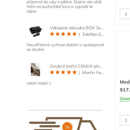
příjemné do ruky a pěkné. Stejné, ale větší
mám na kuchyňské lince a vypadá to
super.
Výklopná zásuvka BOX 3x 230V s 3m kabelem - černá
|
Zdeňka Gold
Neuvěřitelná rychlost dodání a spokojenost
se zbožím
Dvojkoš boční CEMUX plné dno 3D, s tlumením antracit 200 mm
|
Martin Faltus
Mod
zatím maká :)
917
Skla