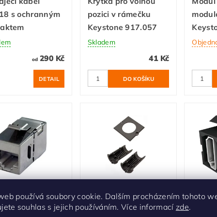
jecí kabel
Krytka pro volnou
Modul 
18 s ochranným
pozici v rámečku
modul
taktem
Keystone 917.057
Keyst
dem
Skladem
Objedn
290 Kč
41 Kč
od
DETAIL
ulová spojka
Modul 1x průchodka
Modul
web používá soubory cookie. Dalším procházením tohoto w
stone CAT6a
kabelu 917.032 -
Keyst
ujete souhlas s jejich používáním. Více informací
zde
.
5 940.083
O11mm
HDMI 