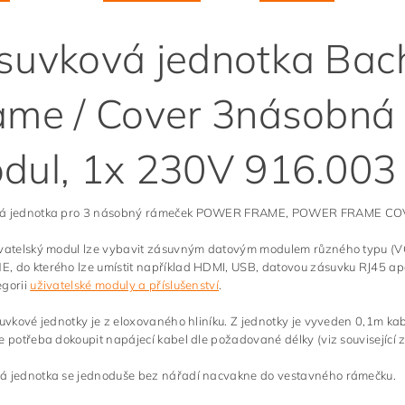
suvková jednotka Ba
ame / Cover 3násobná 
dul, 1x 230V 916.003 - 
vá jednotka pro 3 násobný rámeček POWER FRAME, POWER FRAME CO
ivatelský modul lze vybavit zásuvným datovým modulem různého typu (VG
 do kterého lze umístit například HDMI, USB, datovou zásuvku RJ45 apo
egorii
uživatelské moduly a příslušenství
.
suvkové jednotky je z eloxovaného hliníku. Z jednotky je vyveden 0,1m ka
e potřeba dokoupit napájecí kabel dle požadované délky (viz související z
á jednotka se jednoduše bez nářadí nacvakne do vestavného rámečku.