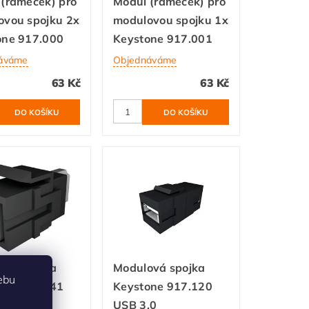
(rámeček) pro
Modul (rámeček) pro
ovou spojku 2x
modulovou spojku 1x
one 917.000
Keystone 917.001
áváme
Objednáváme
63 Kč
63 Kč
ová spojka
Modulová spojka
ebu
one 918.041
Keystone 917.120
2.0
USB 3.0