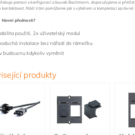
třebuje pomoci s konfigurací zásuvek Bachmann, doporučujeme si přečís
 kontaktovat. Rádi Vám pomůžeme jak s výběrem a kompletaci správné zás
 hlavní přednosti?
iabilita použití, 2x uživatelský modul
noduchá instalace bez nářadí do rámečku
 v budoucnu kdykoliv vyměnit
isející produkty