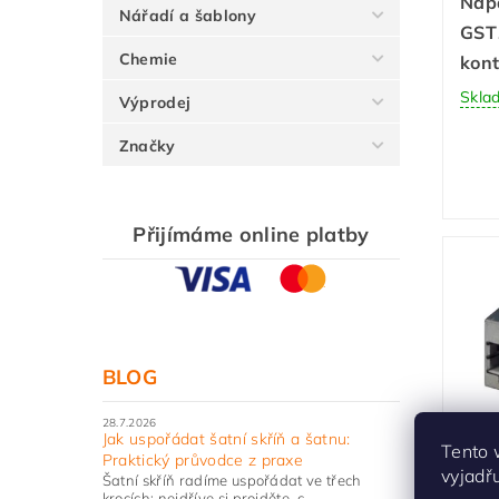
Napá
Nářadí a šablony
GST
Chemie
kon
Skla
Výprodej
Značky
Přijímáme online platby
BLOG
28.7.2026
Mod
Jak uspořádat šatní skříň a šatnu:
Tento 
Praktický průvodce z praxe
Key
vyjadř
Šatní skříň radíme uspořádat ve třech
RJ4
krocích: nejdříve si projděte, c...