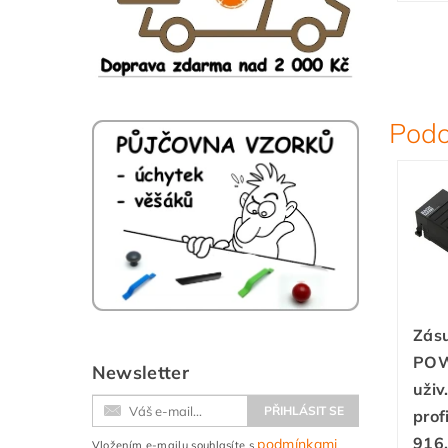
Podo
Zás
POW
Newsletter
uživ
prof
916
podmínkami
Vložením e-mailu souhlasíte s