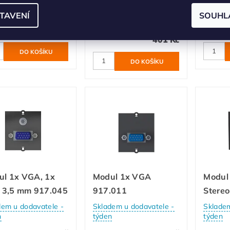
dnáváme
Skladem u dodavatele -
Objedn
TAVENÍ
SOUHL
týden
619 Kč
401 Kč
ul 1x VGA, 1x
Modul 1x VGA
Modul
k 3,5 mm 917.045
917.011
Stere
dem u dodavatele -
Skladem u dodavatele -
Skladem
n
týden
týden