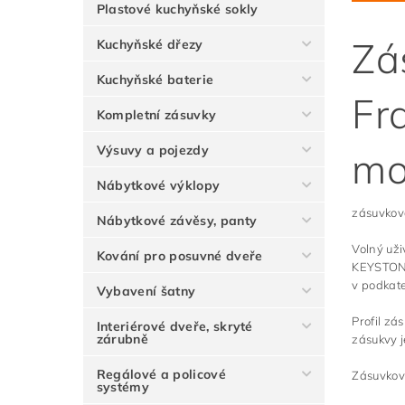
Plastové kuchyňské sokly
Zá
Kuchyňské dřezy
Kuchyňské baterie
Fr
Kompletní zásuvky
Výsuvy a pojezdy
mo
Nábytkové výklopy
zásuvko
Nábytkové závěsy, panty
Volný už
Kování pro posuvné dveře
KEYSTONE,
v podkat
Vybavení šatny
Profil zá
Interiérové dveře, skryté
zárubně
zásukvy j
Regálové a policové
Zásuvkov
systémy