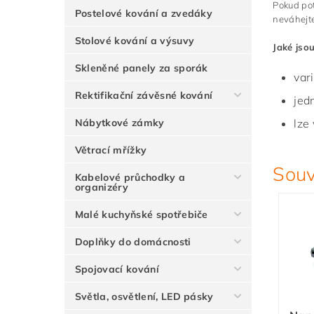
Pokud po
Postelové kování a zvedáky
neváhejte
Stolové kování a výsuvy
Jaké jsou
Skleněné panely za sporák
var
Rektifikační závěsné kování
jed
Nábytkové zámky
lze
Větrací mřížky
Souv
Kabelové průchodky a
organizéry
Malé kuchyňské spotřebiče
Doplňky do domácnosti
Spojovací kování
Světla, osvětlení, LED pásky