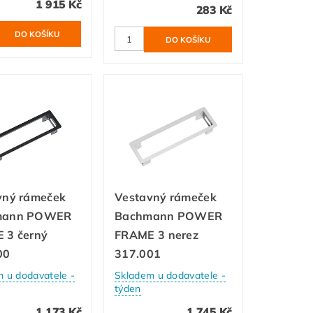
1 915 Kč
283 Kč
vný rámeček
Vestavný rámeček
mann POWER
Bachmann POWER
 3 černý
FRAME 3 nerez
00
317.001
 u dodavatele -
Skladem u dodavatele -
týden
1 173 Kč
1 745 Kč