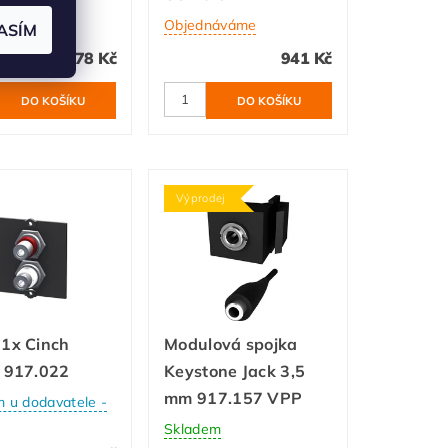
áváme
Objednáváme
ASÍM
978 Kč
941 Kč
Výprodej
 1x Cinch
Modulová spojka
o 917.022
Keystone Jack 3,5
mm 917.157 VPP
 u dodavatele -
Skladem