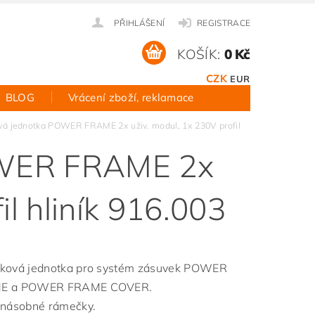
PŘIHLÁŠENÍ
REGISTRACE
KOŠÍK:
0 Kč
CZK
EUR
BLOG
Vrácení zboží, reklamace
á jednotka POWER FRAME 2x uživ. modul, 1x 230V profil
OWER FRAME 2x
il hliník 916.003
ková jednotka pro systém zásuvek POWER
E a POWER FRAME COVER.
 násobné rámečky.