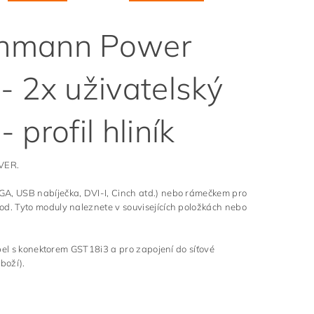
chmann Power
- 2x uživatelský
profil hliník
VER.
A, USB nabíječka, DVI-I, Cinch atd.) nebo rámečkem pro
d. Tyto moduly naleznete v souvisejících položkách nebo
bel s konektorem GST18i3 a pro zapojení do síťové
boží).