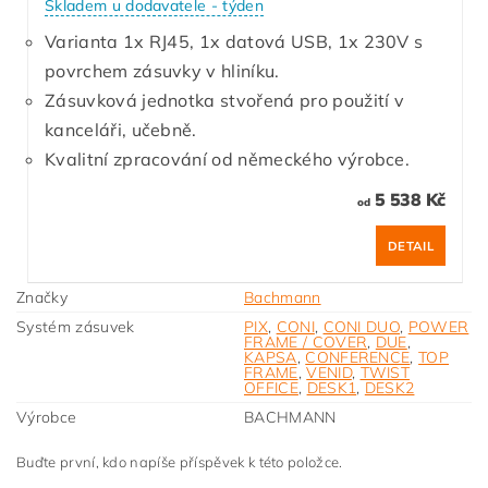
Skladem u dodavatele - týden
Varianta 1x RJ45, 1x datová USB, 1x 230V s
povrchem zásuvky v hliníku.
Zásuvková jednotka stvořená pro použití v
kanceláři, učebně.
Kvalitní zpracování od německého výrobce.
5 538 Kč
od
DETAIL
Značky
Bachmann
Systém zásuvek
PIX
,
CONI
,
CONI DUO
,
POWER
FRAME / COVER
,
DUE
,
KAPSA
,
CONFERENCE
,
TOP
FRAME
,
VENID
,
TWIST
OFFICE
,
DESK1
,
DESK2
Výrobce
BACHMANN
Buďte první, kdo napíše příspěvek k této položce.