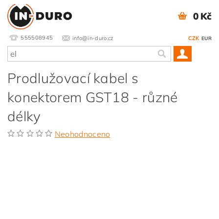
0 Kč
555508945
info@in-duro.cz
CZK
EUR
Prodlužovací kabel s
konektorem GST18 - různé
délky
Neohodnoceno