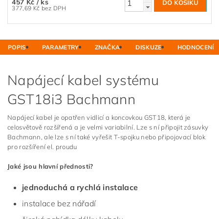
457 Kč
/ ks
377,69 Kč bez DPH
POPIS
PARAMETRY
ZNAČKA
DISKUZE
HODNOCENÍ
Napájecí kabel systému
GST18i3 Bachmann
Napájecí kabel je opatřen vidlicí a koncovkou GST18, která je
celosvětově rozšířená a je velmi variabilní. Lze s ní připojit zásuvky
Bachmann, ale lze s ní také vyřešit T-spojku nebo připojovací blok
pro rozšíření el. proudu
Jaké jsou hlavní přednosti?
jednoduchá a rychlá instalace
instalace bez nářadí