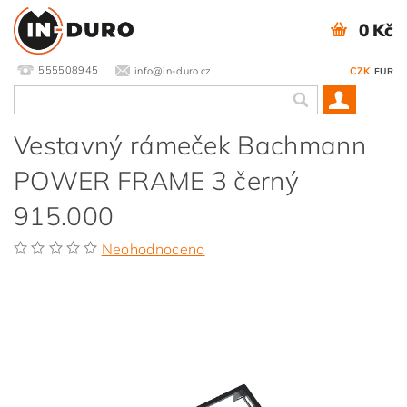
0 Kč
555508945
info@in-duro.cz
CZK
EUR
Vestavný rámeček Bachmann
POWER FRAME 3 černý
915.000
Neohodnoceno