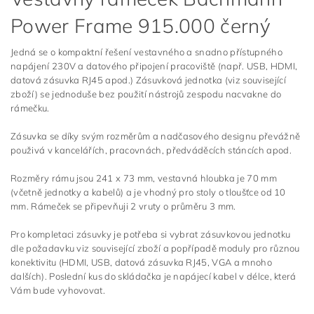
Power Frame 915.000 černý
Jedná se o kompaktní řešení vestavného a snadno přístupného
napájení 230V a datového připojení pracoviště (např. USB, HDMI,
datová zásuvka RJ45 apod.) Zásuvková jednotka (viz související
zboží) se jednoduše bez použití nástrojů zespodu nacvakne do
rámečku.
Zásuvka se díky svým rozměrům a nadčasového designu převážně
použivá v kancelářích, pracovnách, předváděcích stáncích apod.
Rozměry rámu jsou 241 x 73 mm, vestavná hloubka je 70 mm
(včetně jednotky a kabelů) a je vhodný pro stoly o tloušťce od 10
mm. Rámeček se připevňuji 2 vruty o průměru 3 mm.
Pro kompletaci zásuvky je potřeba si vybrat zásuvkovou jednotku
dle požadavku viz související zboží a popřípadě moduly pro různou
konektivitu (HDMI, USB, datová zásuvka RJ45, VGA a mnoho
dalších). Poslední kus do skládačka je napájecí kabel v délce, která
Vám bude vyhovovat.