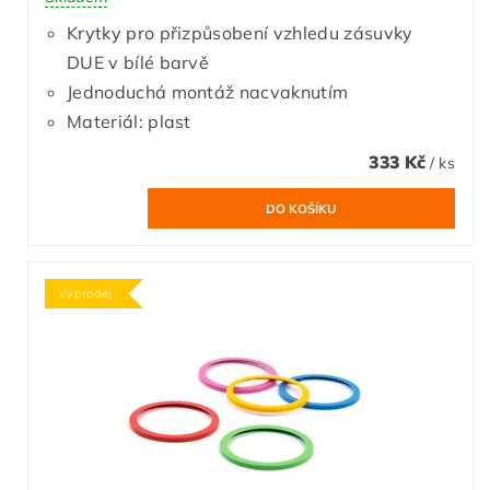
Krytky pro přizpůsobení vzhledu zásuvky
DUE v bílé barvě
Jednoduchá montáž nacvaknutím
Materiál: plast
333 Kč
/ ks
Výprodej