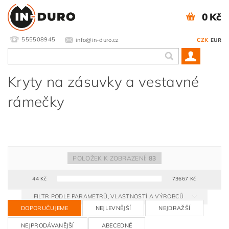
0 Kč
555508945
info@in-duro.cz
CZK
EUR
Kryty na zásuvky a vestavné
rámečky
POLOŽEK K ZOBRAZENÍ:
83
44
Kč
73667
Kč
FILTR PODLE PARAMETRŮ, VLASTNOSTÍ A VÝROBCŮ
DOPORUČUJEME
NEJLEVNĚJŠÍ
NEJDRAŽŠÍ
NEJPRODÁVANĚJŠÍ
ABECEDNĚ