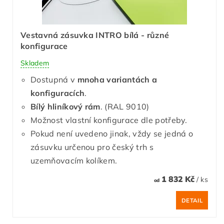
Vestavná zásuvka INTRO bílá - různé
konfigurace
Skladem
Dostupná v
mnoha variantách a
konfiguracích
.
Bílý hliníkový rám
. (RAL 9010)
Možnost vlastní konfigurace dle potřeby.
Pokud není uvedeno jinak, vždy se jedná o
zásuvku určenou pro český trh s
uzemňovacím kolíkem.
1 832 Kč
/ ks
od
DETAIL