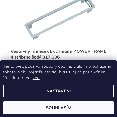
Vestavný rámeček Bachmann POWER FRAME
4 střibrně šedý 317.006
Tento web používá soubory cookie. Dalším procházením
Skladem u dodavatele - týden
tohoto webu vyjadřujete souhlas s jejich používáním.
Rámeček Power Frame - střibrně šedý
Více informací
zde
.
(podobný RAL 9006).
Určený pro 4 násobné jednotky Power
NASTAVENÍ
Frame.
Pro tloušťku stolu od 10 mm.
SOUHLASÍM
1 473 Kč
/ ks