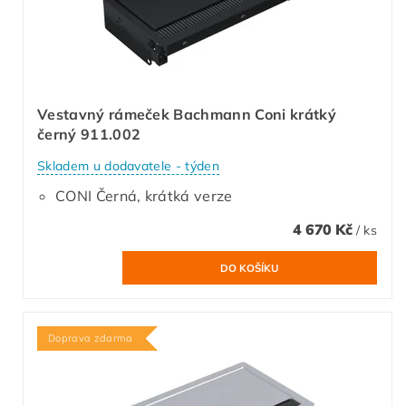
Vestavný rámeček Bachmann Coni krátký
černý 911.002
Skladem u dodavatele - týden
CONI Černá, krátká verze
4 670 Kč
/ ks
Doprava zdarma