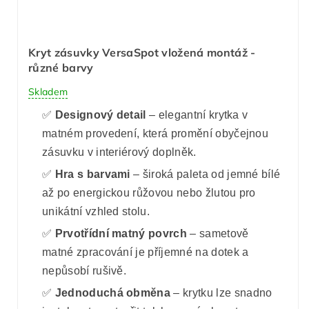
Kryt zásuvky VersaSpot vložená montáž -
různé barvy
Skladem
✅
Designový detail
– elegantní krytka v
matném provedení, která promění obyčejnou
zásuvku v interiérový doplněk.
✅
Hra s barvami
– široká paleta od jemné bílé
až po energickou růžovou nebo žlutou pro
unikátní vzhled stolu.
✅
Prvotřídní matný povrch
– sametově
matné zpracování je příjemné na dotek a
nepůsobí rušivě.
✅
Jednoduchá obměna
– krytku lze snadno