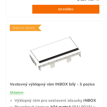
Doprava zdarma
Vestavný výklopný rám INBOX bílý - 3 pozice
Skladem
Výklopný rám pro sestavení zásuvky
INBOX
Povrchová úprava:
bílá matná
(RAL9016) v