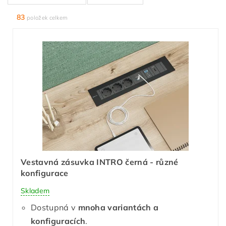
83
položek celkem
Vestavná zásuvka INTRO černá - různé
konfigurace
Skladem
Dostupná v
mnoha variantách a
konfiguracích
.