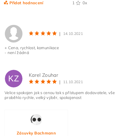
Přidat hodnocení
1
0x
|
14.10.2021
+ Cena, rychlost, komunikace
- není žádná
Karel Zouhar
KZ
|
11.10.2021
Velice spokojen jak s cenou tak s přístupem dodavatele, vše
Vložením hodnocení souhlasíte s
podmínkami ochrany
proběhlo rychle, velký výběr, spokojenost
osobních údajů
Zásuvky Bachmann