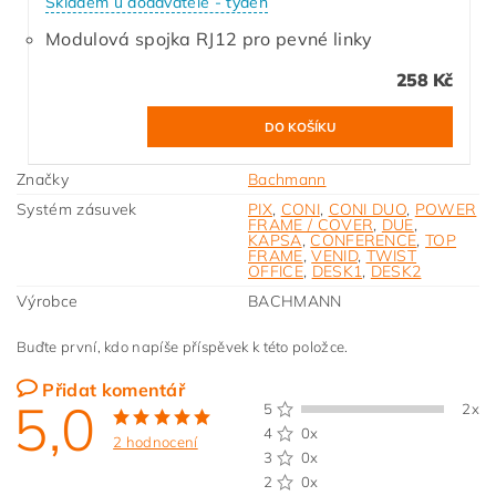
Skladem u dodavatele - týden
Modulová spojka RJ12 pro pevné linky
258 Kč
Značky
Bachmann
Systém zásuvek
PIX
,
CONI
,
CONI DUO
,
POWER
FRAME / COVER
,
DUE
,
KAPSA
,
CONFERENCE
,
TOP
FRAME
,
VENID
,
TWIST
OFFICE
,
DESK1
,
DESK2
Výrobce
BACHMANN
Buďte první, kdo napíše příspěvek k této položce.
Přidat komentář
5,0
5
2x
4
0x
2 hodnocení
3
0x
2
0x