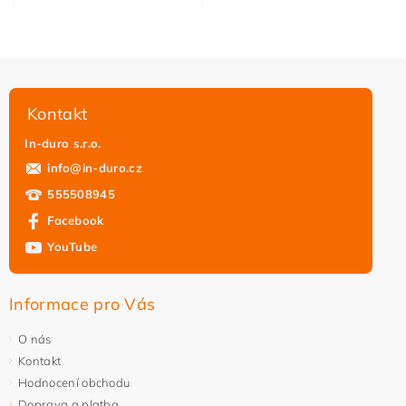
Kontakt
In-duro s.r.o.
info
@
in-duro.cz
555508945
Facebook
YouTube
Informace pro Vás
O nás
Kontakt
Hodnocení obchodu
Doprava a platba