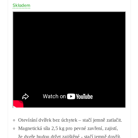
Skladem
Otevírání dvířek bez úchytek – stačí jemně zatlačit.
Magnetická síla 2,5 kg pro pevné zavření, zajistí,
že dveře budou držet zajištěné - stačí jemně dovřít.