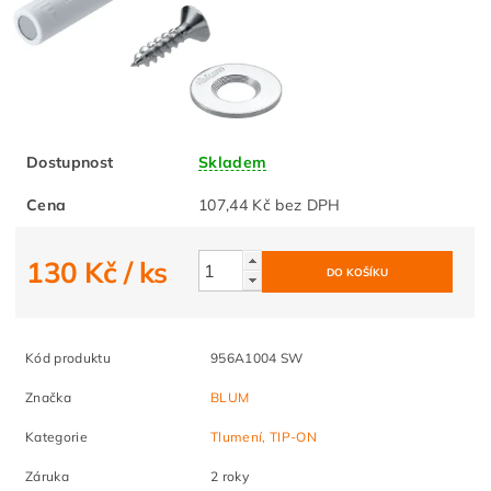
Dostupnost
Skladem
Cena
107,44 Kč bez DPH
130 Kč
/ ks
Kód produktu
956A1004 SW
Značka
BLUM
Kategorie
Tlumení, TIP-ON
Záruka
2 roky