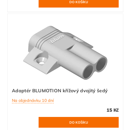
Adaptér BLUMOTION křížový dvojitý šedý
Na objednávku 10 dní
15 Kč