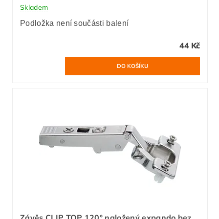
Skladem
Podložka není součásti balení
44 Kč
Závěs CLIP TOP 120° naložený expando bez