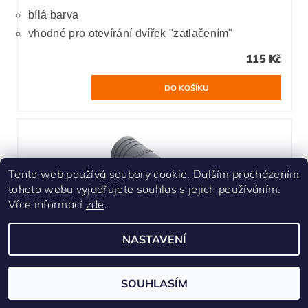
bílá barva
vhodné pro otevírání dvířek "zatlačením"
115 Kč
Tento web používá soubory cookie. Dalším procházením
tohoto webu vyjadřujete souhlas s jejich používáním.
Více informací
zde
.
NASTAVENÍ
SOUHLASÍM
Adaptér BLUMOTION přímý šedý