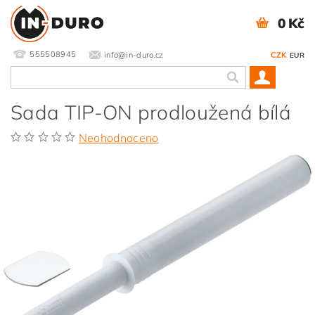
0 Kč
555508945
info@in-duro.cz
CZK
EUR
Sada TIP-ON prodloužená bílá
Neohodnoceno