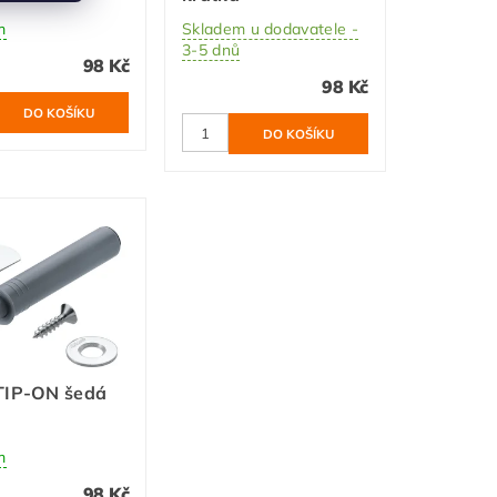
m
Skladem u dodavatele -
3-5 dnů
98 Kč
98 Kč
TIP-ON šedá
á
m
98 Kč