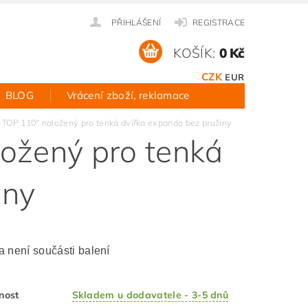
PŘIHLÁŠENÍ
REGISTRACE
KOŠÍK:
0 Kč
CZK
EUR
BLOG
Vrácení zboží, reklamace
 TOP 110° naložený pro tenká dvířka expando bez pružiny
ožený pro tenká
iny
 není součásti balení
nost
Skladem u dodavatele - 3-5 dnů