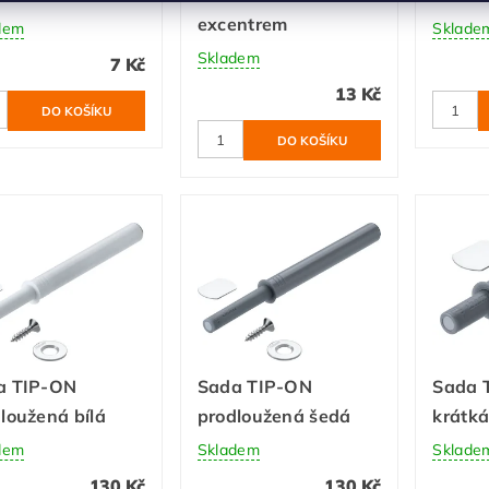
excentrem
dem
Sklade
Skladem
7 Kč
13 Kč
a TIP-ON
Sada TIP-ON
Sada 
loužená bílá
prodloužená šedá
krátk
dem
Skladem
Sklade
130 Kč
130 Kč