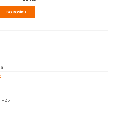
tí
y
L V25