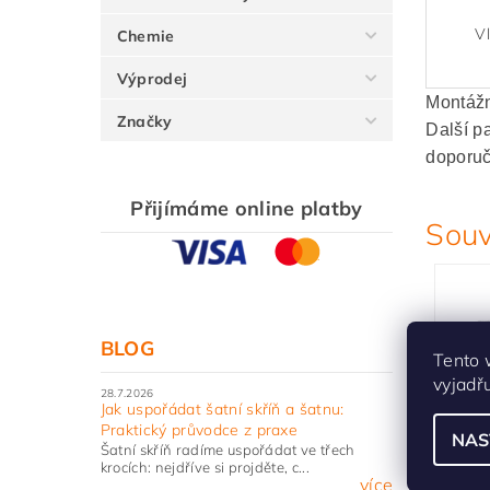
V
Chemie
Výprodej
Montážn
Značky
Další p
doporu
Přijímáme online platby
Souv
BLOG
Tento 
vyjadř
28.7.2026
Jak uspořádat šatní skříň a šatnu:
Praktický průvodce z praxe
NAS
Šatní skříň radíme uspořádat ve třech
Pod
krocích: nejdříve si projděte, c...
více
kříž