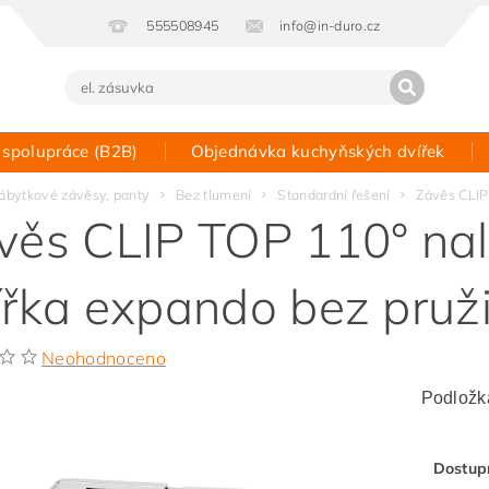
555508945
info@in-duro.cz
 spolupráce (B2B)
Objednávka kuchyňských dvířek
Kontakt
ábytkové závěsy, panty
Bez tlumení
Standardní řešení
Závěs CLIP
věs CLIP TOP 110° nal
ířka expando bez pruž
Neohodnoceno
Podložka
Dostup