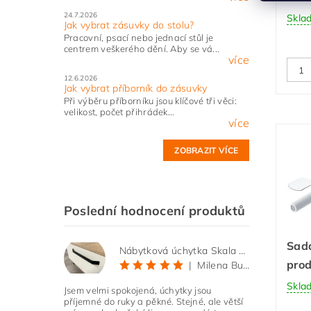
24.7.2026
Skla
Jak vybrat zásuvky do stolu?
Pracovní, psací nebo jednací stůl je
centrem veškerého dění. Aby se vá...
více
12.6.2026
Jak vybrat příborník do zásuvky
Při výběru příborníku jsou klíčové tři věci:
velikost, počet přihrádek...
více
ZOBRAZIT VÍCE
Poslední hodnocení produktů
Sad
Nábytková úchytka Skala černá matná
prod
|
Milena Bučková
Skla
Jsem velmi spokojená, úchytky jsou
příjemné do ruky a pěkné. Stejné, ale větší