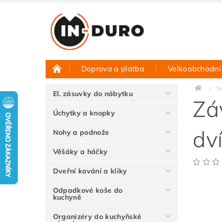
Doprava a platba
Velkoobchodní
Půjčovna vzorků
Hodnocení obchodu
N
El. zásuvky do nábytku
Zá
Úchytky a knopky
dv
Nohy a podnože
Věšáky a háčky
Dveřní kování a kliky
Odpadkové koše do
kuchyně
Organizéry do kuchyňské