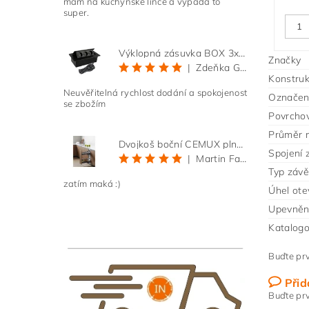
mám na kuchyňské lince a vypadá to
super.
Výklopná zásuvka BOX 3x 230V s 3m kabelem - černá
Značky
|
Zdeňka Gold
Konstruk
Neuvěřitelná rychlost dodání a spokojenost
Označení
se zbožím
Povrcho
Průměr 
Dvojkoš boční CEMUX plné dno 3D, s tlumením antracit 200 mm
Spojení 
|
Martin Faltus
Typ záv
zatím maká :)
Úhel ote
Upevněn
Katalogo
Buďte prv
Přid
Buďte prv