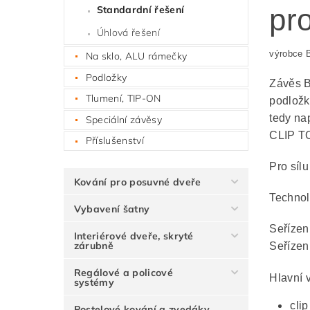
pr
Standardní řešení
Úhlová řešení
výrobce
Na sklo, ALU rámečky
Podložky
Závěs B
Tlumení, TIP-ON
podložk
tedy na
Speciální závěsy
CLIP TO
Příslušenství
Pro síl
Kování pro posuvné dveře
Technol
Vybavení šatny
Seřízen
Interiérové dveře, skryté
zárubně
Seřízen
Regálové a policové
Hlavní 
systémy
cli
Postelové kování a zvedáky