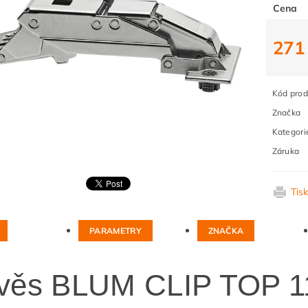
Cena
271
Kód prod
Značka
Kategori
Záruka
Tis
PARAMETRY
ZNAČKA
věs BLUM CLIP TOP 11