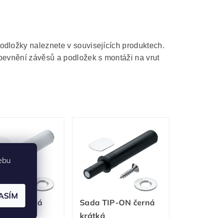
odložky naleznete v souvisejících produktech.
evnění závěsů a podložek s montáži na vrut
ebu
ASÍM
TIP-ON bílá
Sada TIP-ON černá
á
krátká