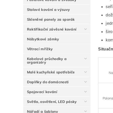
seř
Stolové kování a výsuvy
dož
Skleněné panely za sporák
jed
Rektifikační závěsné kování
šir
Nábytkové zámky
kom
Větrací mřížky
Situačn
Kabelové průchodky a
organizéry
Malé kuchyňské spotřebiče
Na
Doplňky do domácnosti
Spojovací kování
Polona
Světla, osvětlení, LED pásky
Nářadí a šablony