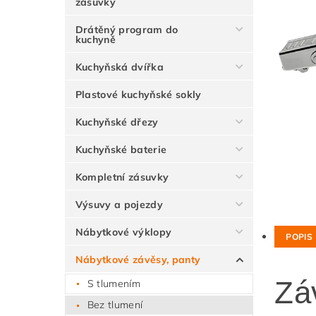
zásuvky
Drátěný program do
kuchyně
Kuchyňská dvířka
Plastové kuchyňské sokly
Kuchyňské dřezy
Kuchyňské baterie
Kompletní zásuvky
Výsuvy a pojezdy
Nábytkové výklopy
POPIS
Nábytkové závěsy, panty
Zá
S tlumením
Bez tlumení