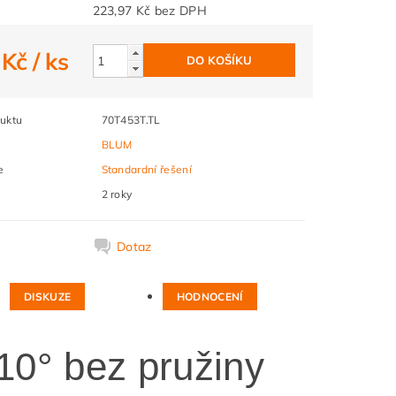
223,97 Kč bez DPH
 Kč
/ ks
uktu
70T453T.TL
BLUM
e
Standardní řešení
2 roky
k
Dotaz
DISKUZE
HODNOCENÍ
0° bez pružiny