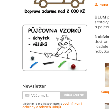
Přidat
BLUM
p
sestavy
a pojez
Nabízí
dovírán
rozděle
nábytku
Vlože
Newsletter
Komp
podmínkami
Vložením e-mailu souhlasíte s
ochrany osobních údajů