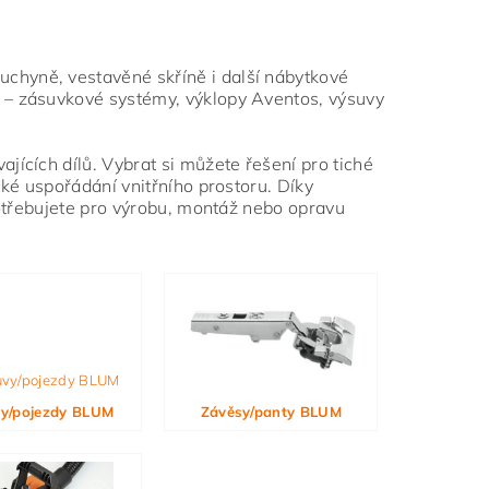
chyně, vestavěné skříně i další nábytkové
 – zásuvkové systémy, výklopy Aventos, výsuvy
jících dílů. Vybrat si můžete řešení pro tiché
ké uspořádání vnitřního prostoru. Díky
potřebujete pro výrobu, montáž nebo opravu
y/pojezdy BLUM
Závěsy/panty BLUM