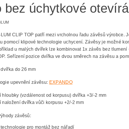
o bez úchytkové otevírá
 BLUM
LUM CLIP TOP patří mezi vrcholnou řadu závěsů výrobce. 
u pomocí klipové technologie uchycení. Závěsy je možné 
příklad u malých dvířek lze kombinovat 1x závěs bez tlumení 
P. Seřízení pozice dvířka ve dvou směrech na závěsu a pom
u dvířka do 26 mm
ogie upevnění závěsu:
EXPANDO
í hloubky (vzdálenost od korpusu) dvířka +3/-2 mm
í naložení dvířka vůči korpusu +2/-2 mm
výhody závěsů:
p technologie pro montáž bez nářadí