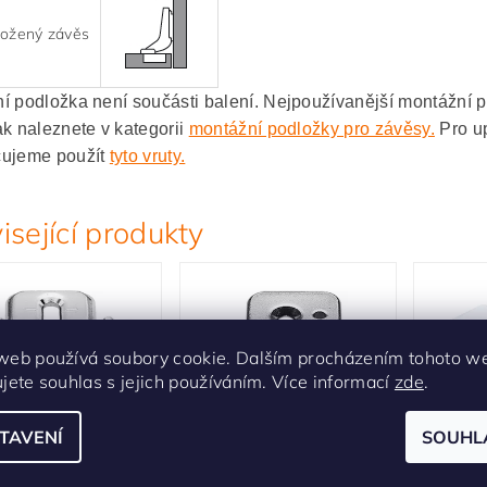
ložený závěs
í podložka není součásti balení. Nejpoužívanější montážní p
ak naleznete v kategorii
montážní podložky pro závěsy.
Pro up
čujeme použít
tyto vruty.
isející produkty
web používá soubory cookie. Dalším procházením tohoto w
ujete souhlas s jejich používáním. Více informací
zde
.
TAVENÍ
SOUHL
ložka CLIP 0 mm
Podložka CLIP 0 mm
Sada 
ová vrut
křížová vrut s
krátk