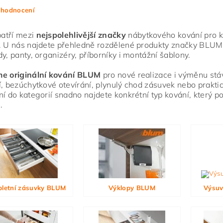
 hodnocení
atří mezi
nejspolehlivější značky
nábytkového kování pro ku
. U nás najdete přehledně rozdělené produkty značky BLUM
dy, panty, organizéry, příborníky i montážní šablony.
me originální kování BLUM
pro nové realizace i výměnu stáva
í, bezúchytkové otevírání, plynulý chod zásuvek nebo praktic
ní do kategorií snadno najdete konkrétní typ kování, který 
.
ním hodnocení souhlasíte s
podmínkami ochrany osobních údajů
letní zásuvky BLUM
Výklopy BLUM
Výsuv