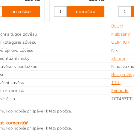
BLUM
ční situace závěsu
Naložený
 kategorie závěsu
CLIP TOP
vá úprava závěsu
Nikl
montážní misky
35 mm
závěsu s podložkou
K nacvaknu
ěsu
Bez pružin
vření závěsu
110°
í ke korpusu
Expando
vé číslo
70T453T.T
ní, kdo napíše příspěvek k této položce.
at komentář
ní, kdo napíše příspěvek k této položce.