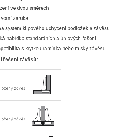
ízení ve dvou směrech
ivotní záruka
na systém klipového uchycení podložek a závěsů
oká nabídka standardních a úhlových řešení
patibilita s krytkou ramínka nebo misky závěsu
í řešení závěsů:
ložený závěs
ložený závěs