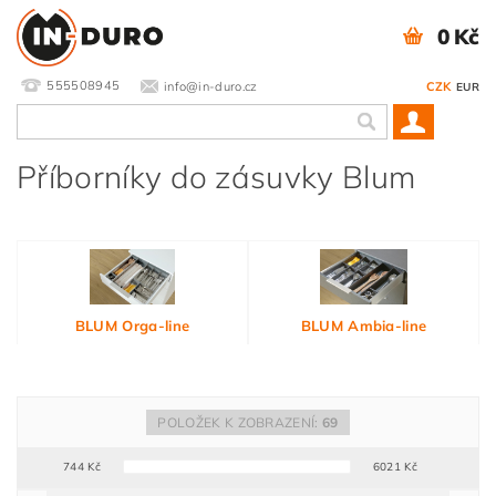
0 Kč
555508945
info@in-duro.cz
CZK
EUR
Příborníky do zásuvky Blum
BLUM Orga-line
BLUM Ambia-line
POLOŽEK K ZOBRAZENÍ:
69
744
Kč
6021
Kč