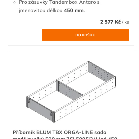
Pro zásuvky Tandembox Antaro s
jmenovitou délkou
450 mm
.
2 577 Kč
/ ks
Příborník BLUM TBX ORGA-LINE sada
rozdělovníků 500 mm ZSI.500FI2N (od 450