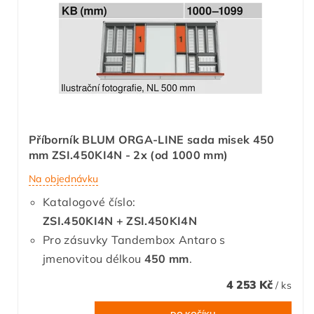
Příborník BLUM ORGA-LINE sada misek 450
mm ZSI.450KI4N - 2x (od 1000 mm)
Na objednávku
Katalogové číslo:
ZSI.450KI4N + ZSI.450KI4N
Pro zásuvky Tandembox Antaro s
jmenovitou délkou
450 mm
.
4 253 Kč
/ ks