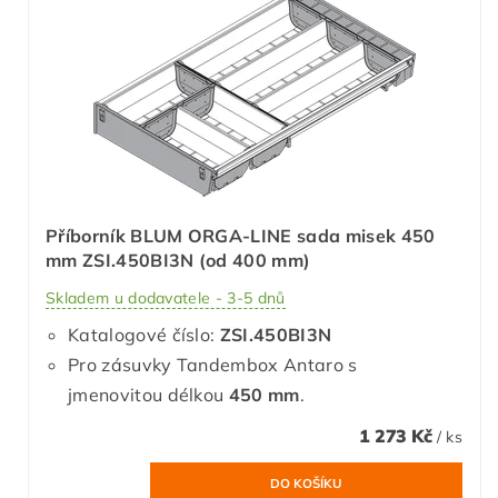
Příborník BLUM ORGA-LINE sada misek 450
mm ZSI.450BI3N (od 400 mm)
Skladem u dodavatele - 3-5 dnů
Katalogové číslo:
ZSI.450BI3N
Pro zásuvky Tandembox Antaro s
jmenovitou délkou
450 mm
.
1 273 Kč
/ ks