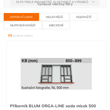
FILTR PODLE PARAMETRŮ, VLASTNOSTÍ A VÝROBCŮ
Vymazat všechny filtry
DOPORUČUJEME
NEJLEVNĚJŠÍ
NEJDRAŽŠÍ
NEJPRODÁVANĚJŠÍ
ABECEDNĚ
69
položek celkem
Příborník BLUM ORGA-LINE sada misek 500