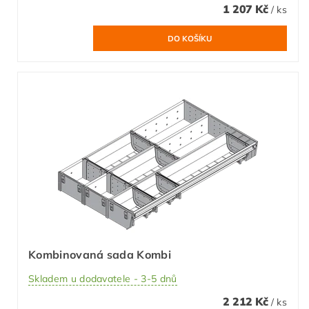
1 207 Kč
/ ks
Kombinovaná sada Kombi
Skladem u dodavatele - 3-5 dnů
2 212 Kč
/ ks