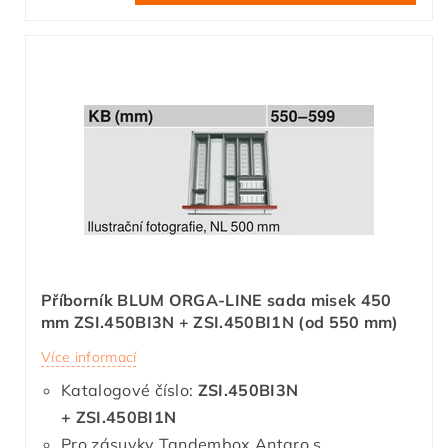
Příborník BLUM ORGA-LINE sada misek 450
mm ZSI.450BI3N + ZSI.450BI1N (od 550 mm)
Více informací
Katalogové číslo:
ZSI.450BI3N
+ ZSI.450BI1N
Pro zásuvky Tandembox Antaro s