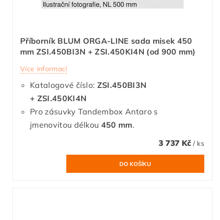
Příborník BLUM ORGA-LINE sada misek 450
mm ZSI.450BI3N + ZSI.450KI4N (od 900 mm)
Více informací
Katalogové číslo:
ZSI.450BI3N
+ ZSI.450KI4N
Pro zásuvky Tandembox Antaro s
jmenovitou délkou
450 mm
.
3 737 Kč
/ ks