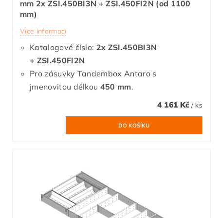
mm 2x ZSI.450BI3N + ZSI.450FI2N (od 1100
mm)
Více informací
Katalogové číslo:
2x
ZSI.450BI3N
+ ZSI.450FI2N
Pro zásuvky Tandembox Antaro s
jmenovitou délkou
450 mm
.
4 161 Kč
/ ks