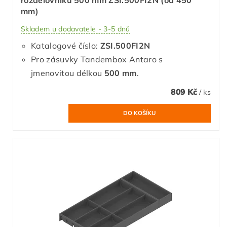
mm)
Skladem u dodavatele - 3-5 dnů
Katalogové číslo:
ZSI.500FI2N
Pro zásuvky Tandembox Antaro s
jmenovitou délkou
500 mm
.
809 Kč
/ ks