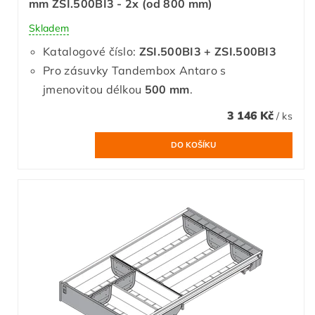
mm ZSI.500BI3 - 2x (od 800 mm)
Skladem
Katalogové číslo:
ZSI.500BI3 + ZSI.500BI3
Pro zásuvky Tandembox Antaro s
jmenovitou délkou
500 mm
.
3 146 Kč
/ ks