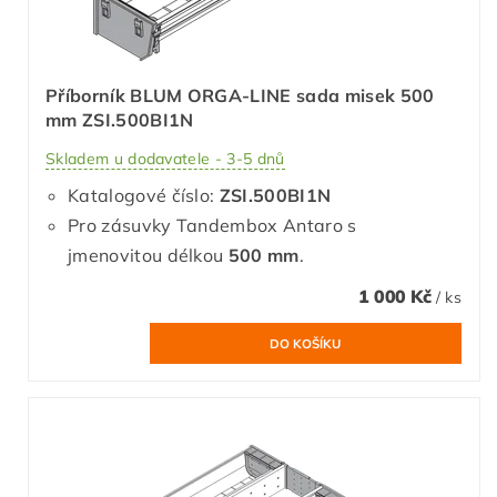
Příborník BLUM ORGA-LINE sada misek 500
mm ZSI.500BI1N
Skladem u dodavatele - 3-5 dnů
Katalogové číslo:
ZSI.500BI1N
Pro zásuvky Tandembox Antaro s
jmenovitou délkou
500 mm
.
1 000 Kč
/ ks