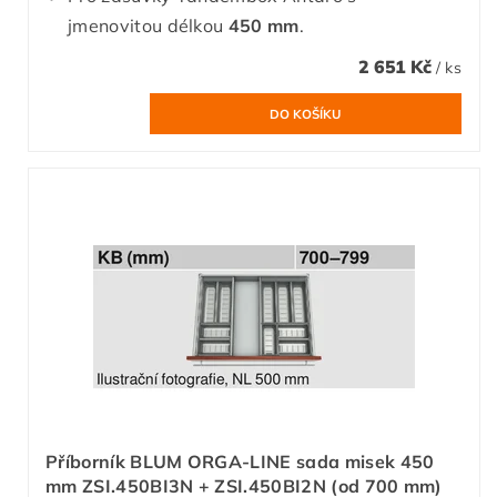
jmenovitou délkou
450 mm
.
2 651 Kč
/ ks
Příborník BLUM ORGA-LINE sada misek 450
mm ZSI.450BI3N + ZSI.450BI2N (od 700 mm)