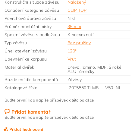
Konstrukční situace závěsu
Naložený
Označení kategorie závěsu
CLIP TOP
Povrchová úprava závěsu
Nikl
Průměr montážní misky
35 mm
Spojení závěsu s podložkou
K nacvaknutí
Typ závěsu
Bez pružiny
Úhel otevření závěsu
120°
Upevnění ke korpusu
Vrut
Materiál dvířek
Dřevo, lamino, MDF, Široké
ALU rámečky
Rozdělení dle komponentů
Závěsy
Katalogové číslo
70T5550.TLMB V50 NI
Buďte první, kdo napíše příspěvek k této položce.
Přidat komentář
Buďte první, kdo napíše příspěvek k této položce.
Přidat hodnocení