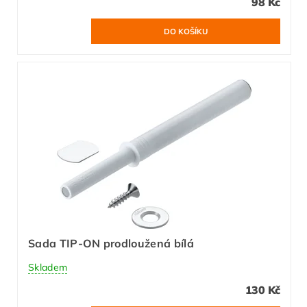
98 Kč
Sada TIP-ON prodloužená bílá
Skladem
130 Kč