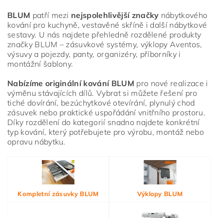
BLUM
patří mezi
nejspolehlivější značky
nábytkového
kování pro kuchyně, vestavěné skříně i další nábytkové
sestavy. U nás najdete přehledně rozdělené produkty
značky BLUM – zásuvkové systémy, výklopy Aventos,
výsuvy a pojezdy, panty, organizéry, příborníky i
montážní šablony.
Nabízíme originální kování BLUM
pro nové realizace i
výměnu stávajících dílů. Vybrat si můžete řešení pro
tiché dovírání, bezúchytkové otevírání, plynulý chod
zásuvek nebo praktické uspořádání vnitřního prostoru.
Díky rozdělení do kategorií snadno najdete konkrétní
typ kování, který potřebujete pro výrobu, montáž nebo
opravu nábytku.
Vložením hodnocení souhlasíte s
podmínkami ochrany
osobních údajů
Kompletní zásuvky BLUM
Výklopy BLUM