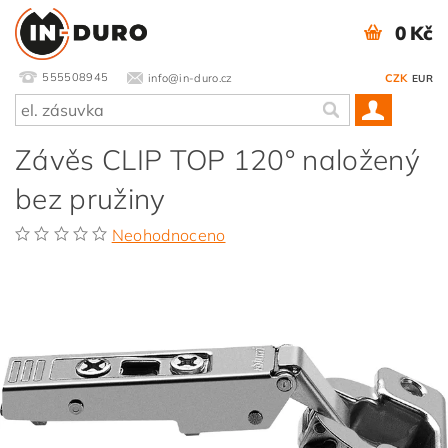
0 Kč
555508945
info@in-duro.cz
CZK
EUR
Závěs CLIP TOP 120° naložený
bez pružiny
Neohodnoceno