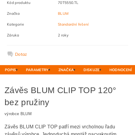
Kód produktu
70T5550.TL
Značka
BLUM
Kategorie
Standardní řešení
Záruka
2 roky
Dotaz
POPIS
PARAMETRY
ZNAČKA
DISKUZE
HODNOCENÍ
Závěs BLUM CLIP TOP 120°
bez pružiny
výrobce BLUM
Závěs BLUM CLIP TOP patří mezi vrcholnou řadu
závěsů výrobce. Jednoduchá montáž nacvaknutím