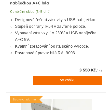
nabíječkou A+C bílá
Centrální sklad (3-5 dnů)
Designové řešení zásuvky s USB nabíječkou.
Stupeň ochrany IP54 v zavřené poloze.
Vybavení zásuvky: 1x 230V a USB nabíječka
A+C 5V.
Kvalitní zpracování od italského výrobce.
Povrchová úprava: bílá RAL9003
3 550 Kč
/ ks
Doprava zdarma