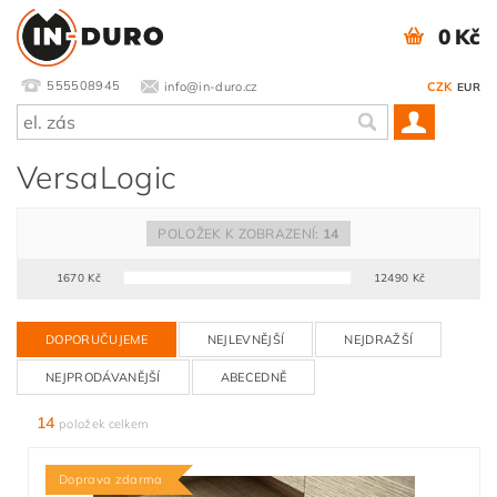
0 Kč
555508945
info@in-duro.cz
CZK
EUR
VersaLogic
POLOŽEK K ZOBRAZENÍ:
14
1670
Kč
12490
Kč
DOPORUČUJEME
NEJLEVNĚJŠÍ
NEJDRAŽŠÍ
NEJPRODÁVANĚJŠÍ
ABECEDNĚ
14
položek celkem
Doprava zdarma