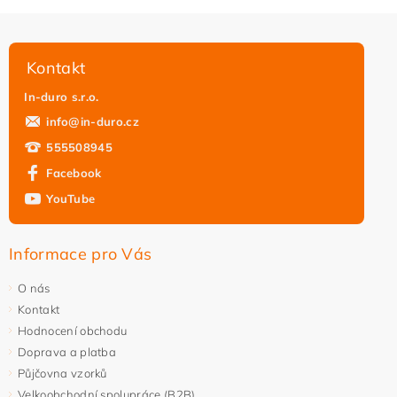
Kontakt
In-duro s.r.o.
info
@
in-duro.cz
555508945
Facebook
YouTube
Informace pro Vás
O nás
Kontakt
Hodnocení obchodu
Doprava a platba
Půjčovna vzorků
Velkoobchodní spolupráce (B2B)