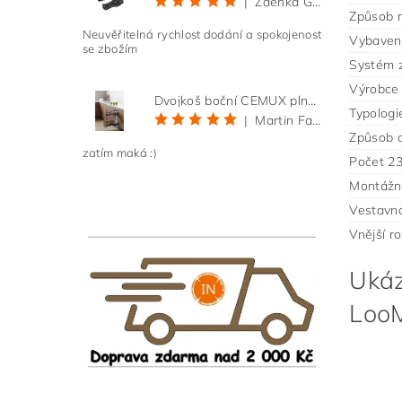
|
Zdeňka Gold
Způsob m
Neuvěřitelná rychlost dodání a spokojenost
Vybavení
se zbožím
Systém 
Výrobce
Dvojkoš boční CEMUX plné dno 3D, s tlumením antracit 200 mm
Typologi
|
Martin Faltus
Způsob o
zatím maká :)
Počet 2
Montážní
Vestavná
Vnější r
Ukáz
Loo