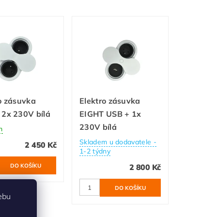
o zásuvka
Elektro zásuvka
 2x 230V bílá
EIGHT USB + 1x
230V bílá
m
Skladem u dodavatele -
2 450 Kč
1-2 týdny
2 800 Kč
ebu