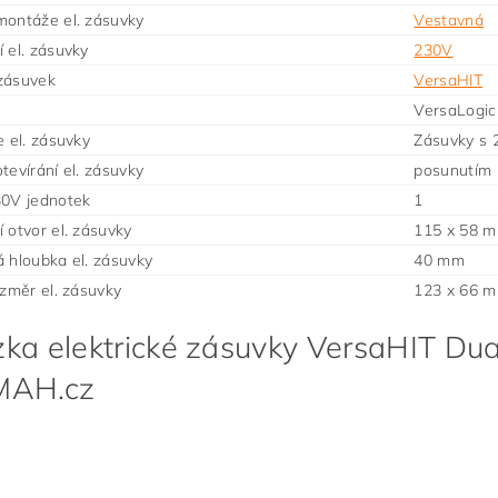
ontáže el. zásuvky
Vestavná
 el. zásuvky
230V
zásuvek
VersaHIT
VersaLogic
e el. zásuvky
Zásuvky s 
tevírání el. zásuvky
posunutím 
30V jednotek
1
 otvor el. zásuvky
115 x 58 
 hloubka el. zásuvky
40 mm
ozměr el. zásuvky
123 x 66 
ka elektrické zásuvky VersaHIT Dua
MAH.cz