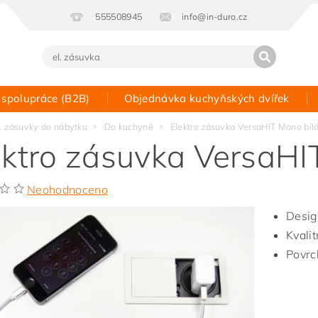
555508945
info@in-duro.cz
 spolupráce (B2B)
Objednávka kuchyňských dvířek
Kontakt
l. zásuvky do nábytku
Do kuchyně
Elektro zásuvka VersaHIT Mono bíl
ektro zásuvka VersaHI
Neohodnoceno
Desig
Kvalit
Povrc