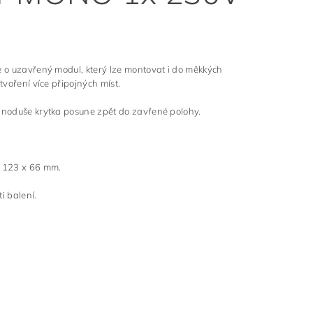
e o uzavřený modul, který lze montovat i do měkkých
tvoření více připojných míst.
ednoduše krytka posune zpět do zavřené polohy.
r 123 x 66 mm.
i balení.