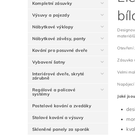
Kompletní zásuvky
bíl
Výsuvy a pojezdy
Nábytkové výklopy
Designová
materiálů
Nábytkové závěsy, panty
Otevření 
Kování pro posuvné dveře
Zásuvka v
Vybavení šatny
Velmi ma
Interiérové dveře, skryté
zárubně
Napájecí 
Regálové a policové
systémy
Jaké jsou
Postelové kování a zvedáky
des
Stolové kování a výsuvy
mon
kva
Skleněné panely za sporák