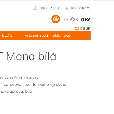
PŘIHLÁŠENÍ
REGISTRACE
KOŠÍK:
0 Kč
CZK
EUR
BLOG
Vrácení zboží, reklamace
á
T Mono bílá
nové řešení zásuvky.
ní zpracování od italského výrobce.
hová úprava: bílá