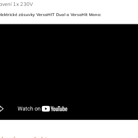
avení 1x 230V
lektrické zásuvky VersaHIT Dual a VersaHit Mono: