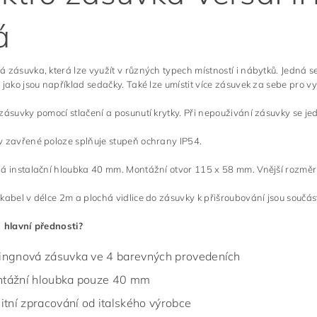
á
 zásuvka, která lze využít v různých typech místností i nábytků. Jedná s
 jako jsou například sedačky. Také lze umístit více zásuvek za sebe pro vy
zásuvky pomocí stlačení a posunutí krytky. Při nepouživání zásuvky se j
 zavřené poloze splňuje stupeň ochrany IP54.
lá instalační hloubka 40 mm. Montážní otvor 115 x 58 mm. Vnější rozmě
kabel v délce 2m a plochá vidlice do zásuvky k přišroubování jsou součást
 hlavní přednosti?
ingnová zásuvka ve 4 barevných provedeních
tážní hloubka pouze 40 mm
litní zpracování od italského výrobce