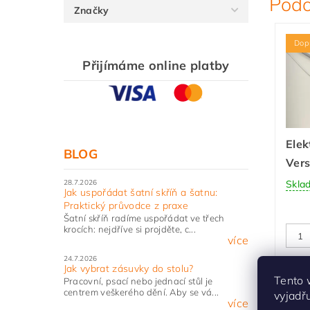
Podo
Značky
Dop
Přijímáme online platby
Elek
BLOG
Vers
28.7.2026
Skla
Jak uspořádat šatní skříň a šatnu:
Praktický průvodce z praxe
Šatní skříň radíme uspořádat ve třech
krocích: nejdříve si projděte, c...
více
24.7.2026
Jak vybrat zásuvky do stolu?
Tento 
Pracovní, psací nebo jednací stůl je
centrem veškerého dění. Aby se vá...
vyjadř
více