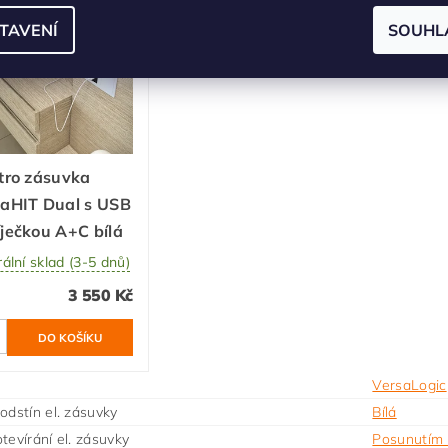
TAVENÍ
SOUHL
rava zdarma
tro zásuvka
aHIT Dual s USB
ječkou A+C bílá
ální sklad (3-5 dnů)
3 550 Kč
VersaLogic
odstín el. zásuvky
Bílá
tevírání el. zásuvky
Posunutím 