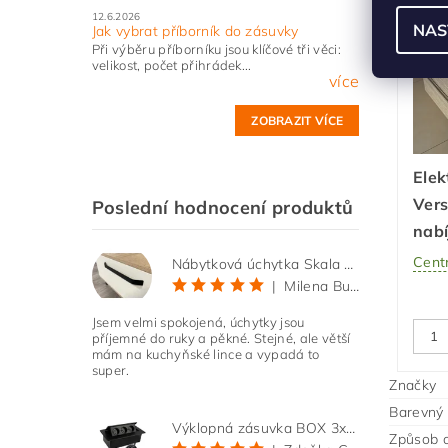
12.6.2026
NAS
Jak vybrat příborník do zásuvky
Dop
Při výběru příborníku jsou klíčové tři věci:
velikost, počet přihrádek...
více
ZOBRAZIT VÍCE
Elek
Vers
Poslední hodnocení produktů
nabí
Centr
Nábytková úchytka Skala černá matná
|
Milena Bučková
Jsem velmi spokojená, úchytky jsou
příjemné do ruky a pěkné. Stejné, ale větší
mám na kuchyňské lince a vypadá to
super.
Značky
Barevný 
Výklopná zásuvka BOX 3x 230V s 3m kabelem - černá
Způsob o