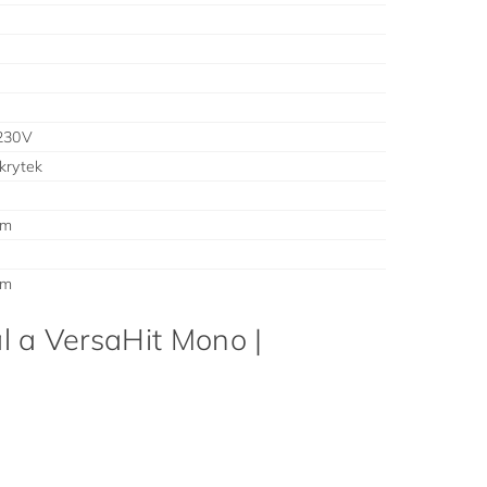
230V
krytek
mm
mm
l a VersaHit Mono |