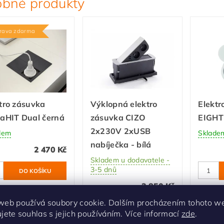
bné produkty
rava zdarma
tro zásuvka
Výklopná elektro
Elektr
aHIT Dual černá
zásuvka CIZO
EIGHT
2x230V 2xUSB
dem
Sklade
nabíječka - bílá
2 470 Kč
Skladem u dodavatele -
3-5 dnů
3 850 Kč
web používá soubory cookie. Dalším procházením tohoto w
ujete souhlas s jejich používáním. Více informací
zde
.