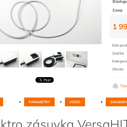
Dostup
Cena
1 9
Kód prod
Značka
Kategori
Záruka
Tis
PARAMETRY
VIDEO
SOUBOR
ektro zásuvka VersaH