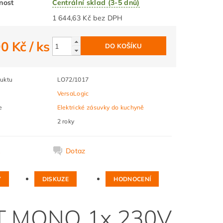
nost
Centrální sklad (3-5 dnů)
1 644,63 Kč bez DPH
90 Kč
/ ks
uktu
LO72/1017
VersaLogic
e
Elektrické zásuvky do kuchyně
2 roky
k
Dotaz
Y
DISKUZE
HODNOCENÍ
IT MONO 1x 230V