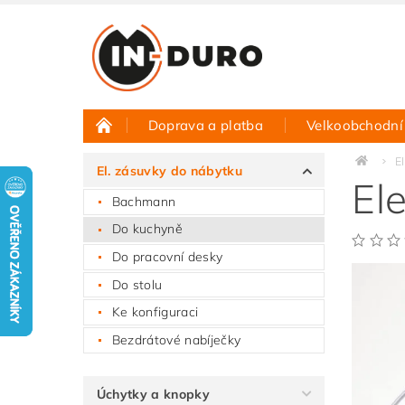
Doprava a platba
Velkoobchodní
Půjčovna vzorků
Hodnocení obchodu
E
El. zásuvky do nábytku
El
Bachmann
Do kuchyně
Do pracovní desky
Do stolu
Ke konfiguraci
Bezdrátové nabíječky
Úchytky a knopky