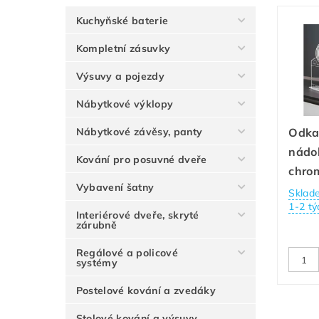
Kuchyňské baterie
Kompletní zásuvky
Výsuvy a pojezdy
Nábytkové výklopy
Nábytkové závěsy, panty
Odka
nádob
Kování pro posuvné dveře
chro
Vybavení šatny
Sklad
1-2 tý
Interiérové dveře, skryté
zárubně
Regálové a policové
systémy
Postelové kování a zvedáky
Stolové kování a výsuvy