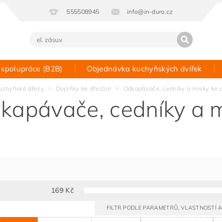
555508945
info@in-duro.cz
 spolupráce (B2B)
Objednávka kuchyňských dvířek
Kontakt
uchyňské dřezy
Doplňky ke dřezům
Odkapávače, cedníky a misky ke 
kapávače, cedníky a 
169
Kč
FILTR PODLE PARAMETRŮ, VLASTNOSTÍ