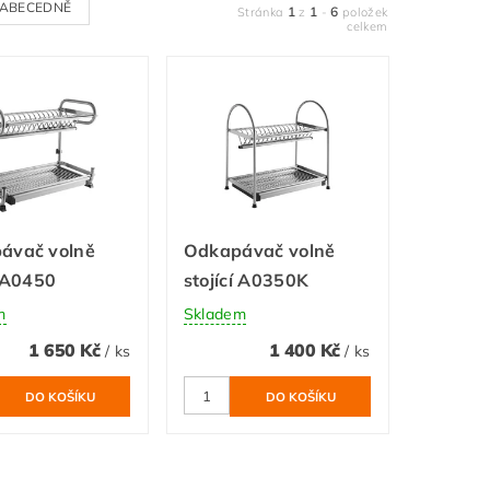
ABECEDNĚ
1
1
6
Stránka
z
-
položek
celkem
ávač volně
Odkapávač volně
í A0450
stojící A0350K
m
Skladem
1 650 Kč
1 400 Kč
/ ks
/ ks