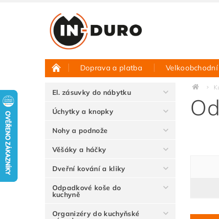
Doprava a platba
Velkoobchodní
Půjčovna vzorků
Hodnocení obchodu
K
El. zásuvky do nábytku
Od
Úchytky a knopky
Nohy a podnože
Věšáky a háčky
Dveřní kování a kliky
Odpadkové koše do
kuchyně
Organizéry do kuchyňské