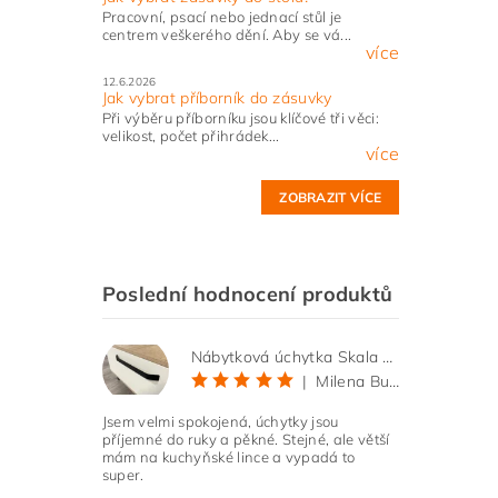
Pracovní, psací nebo jednací stůl je
centrem veškerého dění. Aby se vá...
více
12.6.2026
Jak vybrat příborník do zásuvky
Při výběru příborníku jsou klíčové tři věci:
velikost, počet přihrádek...
více
ZOBRAZIT VÍCE
Poslední hodnocení produktů
Nábytková úchytka Skala černá matná
|
Milena Bučková
Jsem velmi spokojená, úchytky jsou
příjemné do ruky a pěkné. Stejné, ale větší
mám na kuchyňské lince a vypadá to
super.