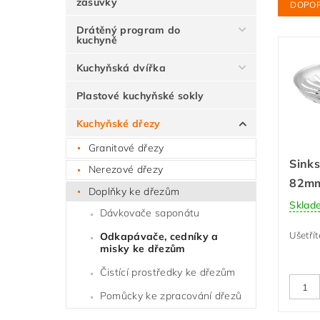
zásuvky
DOPO
Drátěný program do
kuchyně
Kuchyňská dvířka
Plastové kuchyňské sokly
Kuchyňské dřezy
Granitové dřezy
Sinks
Nerezové dřezy
82m
Doplňky ke dřezům
Sklad
Dávkovače saponátu
Ušetřít
Odkapávače, cedníky a
misky ke dřezům
Čistící prostředky ke dřezům
Pomůcky ke zpracování dřezů