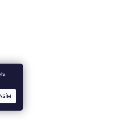
ebu
ASÍM