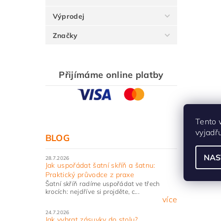
Výprodej
Značky
Přijímáme online platby
Tento 
vyjadř
BLOG
NAS
28.7.2026
Jak uspořádat šatní skříň a šatnu:
Praktický průvodce z praxe
Šatní skříň radíme uspořádat ve třech
krocích: nejdříve si projděte, c...
více
24.7.2026
Jak vybrat zásuvky do stolu?