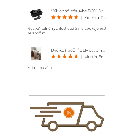
Výklopná zásuvka BOX 3x 230V s 3m kabelem - černá
|
Zdeňka Gold
Neuvěřitelná rychlost dodání a spokojenost
se zbožím
Dvojkoš boční CEMUX plné dno 3D, s tlumením antracit 200 mm
|
Martin Faltus
zatím maká :)