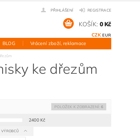
PŘIHLÁŠENÍ
REGISTRACE
KOŠÍK:
0 Kč
CZK
EUR
BLOG
Vrácení zboží, reklamace
dřezům
misky ke dřezům
POLOŽEK K ZOBRAZENÍ:
6
2400
Kč
 A VÝROBCŮ