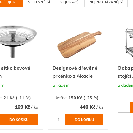
RUČUJEME
NEJLEVNĚJŠÍ
NEJDRAŽŠÍ
NEJPRODÁVANĚJŠÍ
 sítko kovové
Designové dřevěné
Odkap
m
prkénko z Akácie
stojíc
em
Skladem
Sklade
e
:
21 Kč (–11 %)
Ušetříte
:
150 Kč (–25 %)
169 Kč
440 Kč
/ ks
/ ks