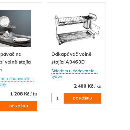
pávač na
Odkapávač volně
í volně stojící
stojící A0460D
m
Skladem u dodavatele -
týden
em u dodavatele -
dny
2 400 Kč
/ ks
1 208 Kč
/ ks