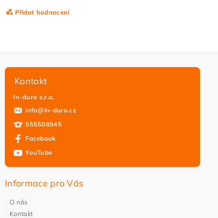
Přidat hodnocení
Kontakt
In-duro s.r.o.
info
@
in-duro.cz
555508945
Facebook
YouTube
Vložením hodnocení souhlasíte s
podmínkami ochrany
osobních údajů
Informace pro Vás
O nás
Kontakt