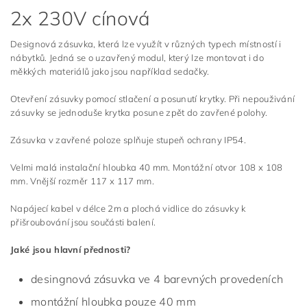
2x 230V cínová
Designová zásuvka, která lze využít v různých typech místností i
nábytků. Jedná se o uzavřený modul, který lze montovat i do
měkkých materiálů jako jsou například sedačky.
Otevření zásuvky pomocí stlačení a posunutí krytky. Při nepouživání
zásuvky se jednoduše krytka posune zpět do zavřené polohy.
Zásuvka v zavřené poloze splňuje stupeň ochrany IP54.
Velmi malá instalační hloubka 40 mm. Montážní otvor 108 x 108
mm. Vnější rozměr 117 x 117 mm.
Napájecí kabel v délce 2m a plochá vidlice do zásuvky k
přišroubování jsou součásti balení.
Jaké jsou hlavní přednosti?
desingnová zásuvka ve 4 barevných provedeních
montážní hloubka pouze 40 mm