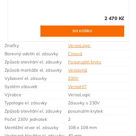
2 470 Kč
Značky
VersaLogic
Barevný odstín el. zásuvky
Cínová
Způsob otevírání el. zásuvky
Posunutím krytu
Způsob montáže el. zásuvky
Vestavná
Vybavení el. zásuvky
230V
Systém zásuvek
VersaHIT
Výrobce
VersaLogic
Typologie el. zásuvky
Zásuvky s 230V
Způsob otevírání el. zásuvky
posunutím krytek
Počet 230V jednotek
2
Montážní otvor el. zásuvky
108 x 108 mm
Vestavná hloubka el. zásuvky
40 mm