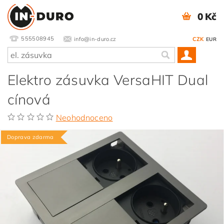
0 Kč
555508945
info@in-duro.cz
CZK
EUR
Elektro zásuvka VersaHIT Dual
cínová
Neohodnoceno
Doprava zdarma