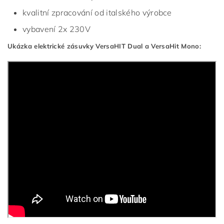
kvalitní zpracování od italského výrobce
vybavení 2x 230V
Ukázka elektrické zásuvky VersaHIT Dual a VersaHit Mono: