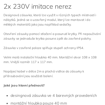
2x 230V imitace nerez
Designová zásuvka, která lze využít v různých typech místností i
nábytků. Jedná se o uzavřený modul, který lze montovat i do
měkkých materiálů jako jsou například sedačky.
Otevření zásuvky pomocí stlačení a posunutí krytky. Při nepouživání
zásuvky se jednoduše krytka posune zpět do zavřené polohy.
Zásuvka v zavřené poloze splňuje stupeň ochrany IP54.
Velmi malá instalační hloubka 40 mm. Montážní otvor 108 x 108
mm. Vnější rozměr 117 x 117 mm.
Napájecí kabel v délce 2m a plochá vidlice do zásuvky k
přišroubování jsou součásti balení.
Jaké jsou hlavní přednosti?
desingnová zásuvka ve 4 barevných provedeních
montážní hloubka pouze 40 mm