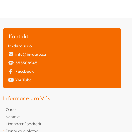
Kontakt
In-duro s.r.o.
info
@
in-duro.cz
555508945
Facebook
YouTube
Vložením hodnocení souhlasíte s
podmínkami ochrany
osobních údajů
Informace pro Vás
O nás
Kontakt
Hodnocení obchodu
Doprava a platba