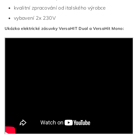
kvalitní zpracování od italského výrobce
vybavení 2x 230V
Ukázka elektrické zásuvky VersaHIT Dual a VersaHit Mono: