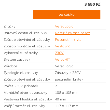
3 550 Kč
Značky
VersaLogic
Barevný odstín el. zásuvky
Nerez / Imitace nerez
Způsob otevírání el. zásuvky
Posunutím krytu
Způsob montáže el. zásuvky
Vestavná
Vybavení el. zásuvky
230V
Systém zásuvek
VersaHIT
Výrobce
VersaLogic
Typologie el. zásuvky
Zásuvky s 230V
Způsob otevírání el. zásuvky
posunutím krytek
Počet 230V jednotek
2
Montážní otvor el. zásuvky
108 x 108 mm
Vestavná hloubka el. zásuvky
40 mm
Vnější rozměr el. zásuvky
117 x 117 mm