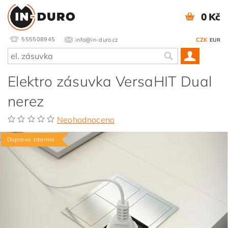
0 Kč
555508945
info@in-duro.cz
CZK
EUR
Elektro zásuvka VersaHIT Dual
nerez
Neohodnoceno
Doprava zdarma