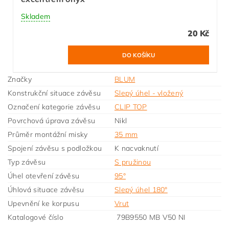
Skladem
20 Kč
Značky
BLUM
Konstrukční situace závěsu
Slepý úhel - vložený
Označení kategorie závěsu
CLIP TOP
Povrchová úprava závěsu
Nikl
Průměr montážní misky
35 mm
Spojení závěsu s podložkou
K nacvaknutí
Typ závěsu
S pružinou
Úhel otevření závěsu
95°
Úhlová situace závěsu
Slepý úhel 180°
Upevnění ke korpusu
Vrut
Katalogové číslo
79B9550 MB V50 NI