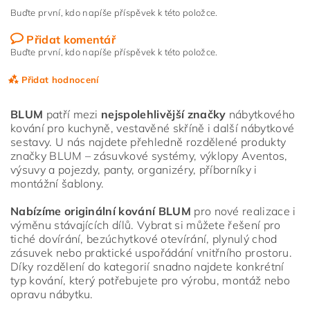
Buďte první, kdo napíše příspěvek k této položce.
Přidat komentář
Buďte první, kdo napíše příspěvek k této položce.
Přidat hodnocení
BLUM
patří mezi
nejspolehlivější značky
nábytkového
kování pro kuchyně, vestavěné skříně i další nábytkové
sestavy. U nás najdete přehledně rozdělené produkty
značky BLUM – zásuvkové systémy, výklopy Aventos,
výsuvy a pojezdy, panty, organizéry, příborníky i
montážní šablony.
Nabízíme originální kování BLUM
pro nové realizace i
výměnu stávajících dílů. Vybrat si můžete řešení pro
tiché dovírání, bezúchytkové otevírání, plynulý chod
zásuvek nebo praktické uspořádání vnitřního prostoru.
Díky rozdělení do kategorií snadno najdete konkrétní
typ kování, který potřebujete pro výrobu, montáž nebo
opravu nábytku.
Vložením hodnocení souhlasíte s
podmínkami ochrany
osobních údajů