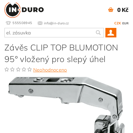
0 Kč
555508945
info@in-duro.cz
CZK
EUR
Závěs CLIP TOP BLUMOTION
95° vložený pro slepý úhel
Neohodnoceno