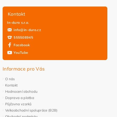
Kontakt
In-duro s.r.o.
info
@
in-duro.cz
555508945
Facebook
YouTube
Informace pro Vás
O nás
Kontakt
Hodnocení obchodu
Doprava a platba
Půjčovna vzorků
Velkoobchodní spolupráce (B2B)
Obchodní podmínky