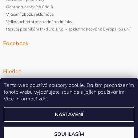
Ochrana osobních údajů
Vrácení zboží, reklamace
Velkoobchodní obchodní podmínky
Rozvoj podnikání In-duro s.r.o. - spolufinancováno Evropskou unií
Facebook
Hledat
Tento web používá soubory cookie. Dalším procházením
tohoto webu vyjadřujete souhlas s jejich používáním.
Více informací
zde
.
NASTAVENÍ
Upravit nastavení cookies
2026 ©
In-duro
, všechna práva vyhrazena
Vytvořil Shoptet Premium
SOUHLASÍM