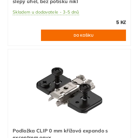
slepý úhel, bez potisku nikl
Skladem u dodavatele - 3-5 dnů
5 Kč
Podložka CLIP 0 mm křížová expando s
excentrem onyx