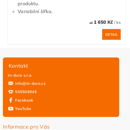
produktu.
Variabilní šířka.
1 650 Kč
/ ks
od
DETAIL
Kontakt
In-duro s.r.o.
info
@
in-duro.cz
555508945
Facebook
YouTube
Informace pro Vás