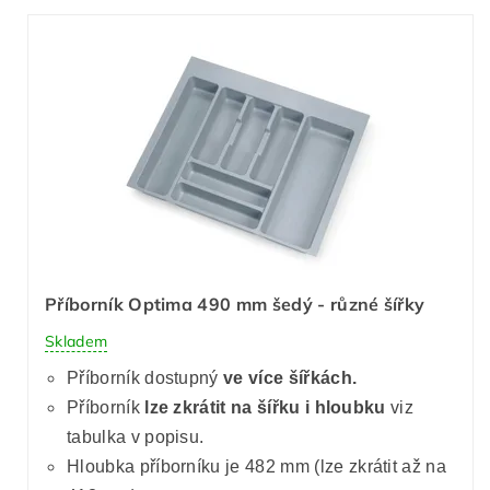
Příborník Optima 490 mm šedý - různé šířky
Skladem
Příborník dostupný
ve více šířkách.
Příborník
lze zkrátit
na šířku i hloubku
viz
tabulka v popisu.
Hloubka příborníku je 482 mm (lze zkrátit až na