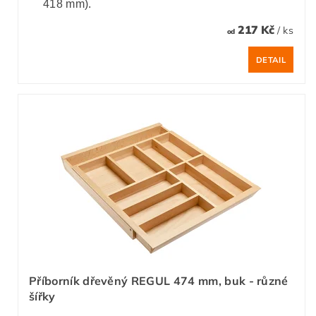
418 mm).
217 Kč
/ ks
od
DETAIL
Příborník dřevěný REGUL 474 mm, buk - různé
šířky