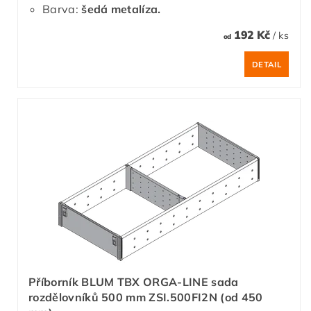
Barva:
šedá metalíza.
192 Kč
/ ks
od
DETAIL
Příborník BLUM TBX ORGA-LINE sada
rozdělovníků 500 mm ZSI.500FI2N (od 450