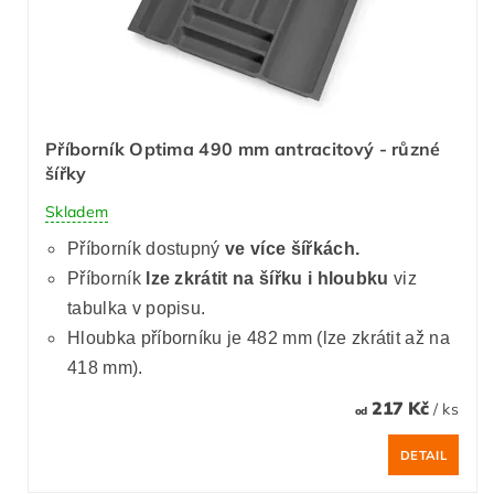
Příborník Optima 490 mm antracitový - různé
šířky
Skladem
Příborník dostupný
ve více šířkách.
Příborník
lze zkrátit
na šířku i hloubku
viz
tabulka v popisu.
Hloubka příborníku je 482 mm (lze zkrátit až na
418 mm).
217 Kč
/ ks
od
DETAIL