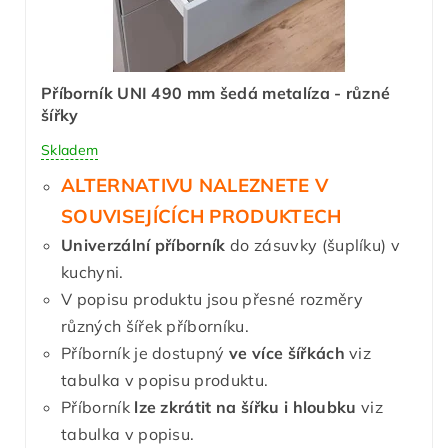
Příborník UNI 490 mm šedá metalíza - různé
šířky
Skladem
ALTERNATIVU NALEZNETE V
SOUVISEJÍCÍCH PRODUKTECH
Univerzální příborník
do zásuvky (šuplíku) v
kuchyni.
V popisu produktu jsou přesné rozměry
různých šířek příborníku.
Příborník je dostupný
ve více šířkách
viz
tabulka v popisu produktu.
Příborník
lze zkrátit
na šířku i hloubku
viz
tabulka v popisu.