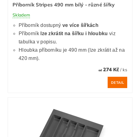
Příborník Stripes 490 mm bílý - různé šířky
Skladem
Příborník dostupný
ve více šířkách
Příborník
lze zkrátit
na šířku i hloubku
viz
tabulka v popisu.
Hloubka příborníku je 490 mm (lze zkrátit až na
420 mm).
274 Kč
/ ks
od
DETAIL