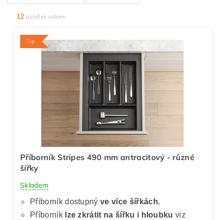
12
položek celkem
Tip
Příborník Stripes 490 mm antracitový - různé
šířky
Skladem
Příborník dostupný
ve více šířkách.
Příborník
lze zkrátit
na šířku i hloubku
viz