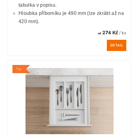
tabulka v popisu.
Hloubka příborníku je 490 mm (lze zkrátit až na
420 mm).
274 Kč
/ ks
od
DETAIL
Tip