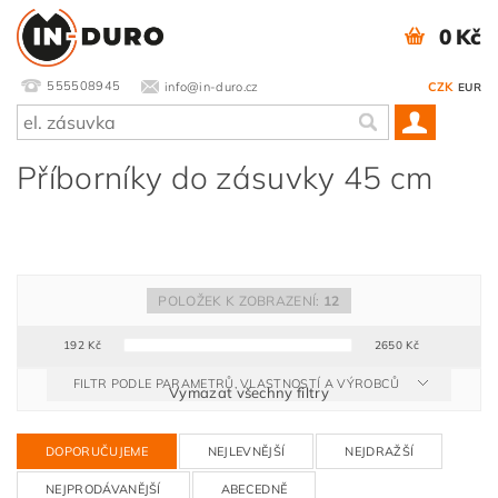
0 Kč
555508945
info@in-duro.cz
CZK
EUR
Příborníky do zásuvky 45 cm
POLOŽEK K ZOBRAZENÍ:
12
192
Kč
2650
Kč
FILTR PODLE PARAMETRŮ, VLASTNOSTÍ A VÝROBCŮ
Vymazat všechny filtry
DOPORUČUJEME
NEJLEVNĚJŠÍ
NEJDRAŽŠÍ
NEJPRODÁVANĚJŠÍ
ABECEDNĚ