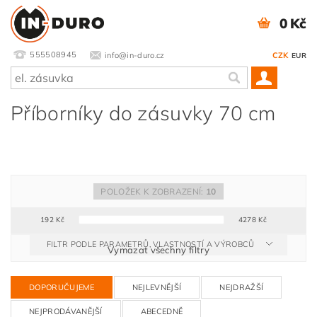
0 Kč
555508945
info@in-duro.cz
CZK
EUR
Příborníky do zásuvky 70 cm
POLOŽEK K ZOBRAZENÍ:
10
192
Kč
4278
Kč
FILTR PODLE PARAMETRŮ, VLASTNOSTÍ A VÝROBCŮ
Vymazat všechny filtry
DOPORUČUJEME
NEJLEVNĚJŠÍ
NEJDRAŽŠÍ
NEJPRODÁVANĚJŠÍ
ABECEDNĚ