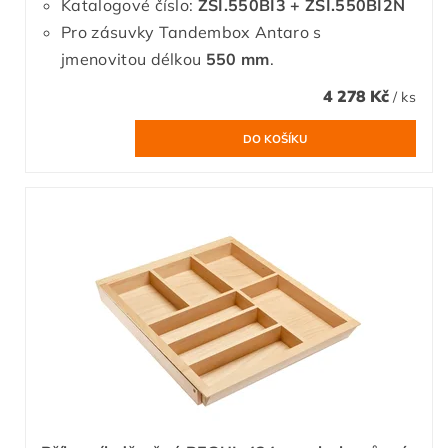
Katalogové číslo:
ZSI.550BI3 + ZSI.550BI2N
Pro zásuvky Tandembox Antaro s
jmenovitou délkou
550 mm
.
4 278 Kč
/ ks