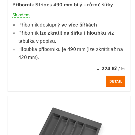
Příborník Stripes 490 mm bílý - různé šířky
Skladem
Příborník dostupný
ve více šířkách
Příborník
lze zkrátit
na šířku i hloubku
viz
tabulka v popisu.
Hloubka příborníku je 490 mm (lze zkrátit až na
420 mm).
274 Kč
/ ks
od
DETAIL