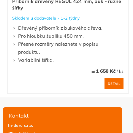
Příborník dřevěný REGUL 424 mm, buk - různé
šířky
Skladem u dodavatele - 1-2 týdny
Dřevěný příborník z bukového dřeva.
Pro hloubku šuplíku 450 mm.
Přesné rozměry naleznete v popisu
produktu.
Variabilní šířka.
1 650 Kč
/ ks
od
DETAIL
Kontakt
In-duro s.r.o.