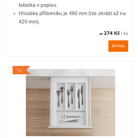
tabulka v popisu.
Hloubka příborníku je 490 mm (lze zkrátit až na
420 mm).
274 Kč
/ ks
od
DETAIL
Tip