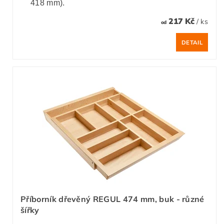
418 mm).
217 Kč
/ ks
od
DETAIL
Příborník dřevěný REGUL 474 mm, buk - různé
šířky