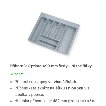
Příborník Optima 490 mm šedý - různé šířky
Skladem
Příborník dostupný
ve více šířkách.
Příborník
lze zkrátit
na šířku i hloubku
viz
tabulka v popisu.
Hloubka příborníku je 482 mm (lze zkrátit až na