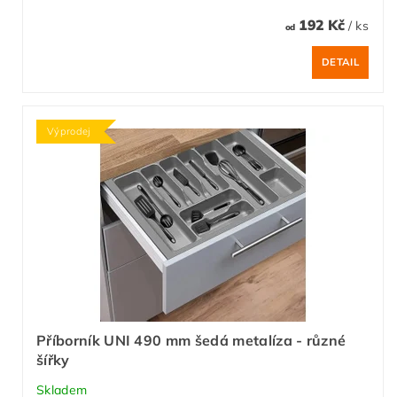
192 Kč
/ ks
od
DETAIL
Výprodej
Příborník UNI 490 mm šedá metalíza - různé
šířky
Skladem