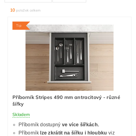
10
položek celkem
Tip
Příborník Stripes 490 mm antracitový - různé
šířky
Skladem
Příborník dostupný
ve více šířkách.
Příborník
lze zkrátit
na šířku i hloubku
viz