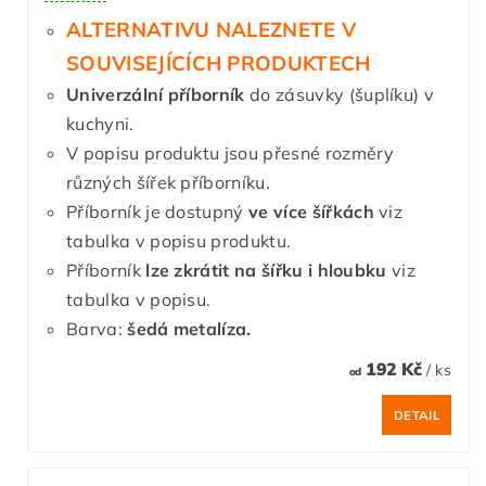
ALTERNATIVU NALEZNETE V
SOUVISEJÍCÍCH PRODUKTECH
Univerzální příborník
do zásuvky (šuplíku) v
kuchyni.
V popisu produktu jsou přesné rozměry
různých šířek příborníku.
Příborník je dostupný
ve více šířkách
viz
tabulka v popisu produktu.
Příborník
lze zkrátit
na šířku i hloubku
viz
tabulka v popisu.
Barva:
šedá metalíza.
192 Kč
/ ks
od
DETAIL