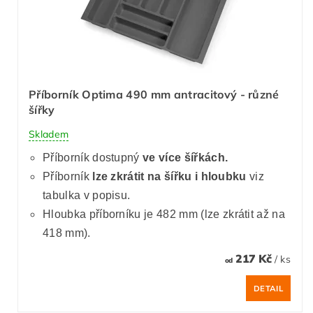
Příborník Optima 490 mm antracitový - různé
šířky
Skladem
Příborník dostupný
ve více šířkách.
Příborník
lze zkrátit
na šířku i hloubku
viz
tabulka v popisu.
Hloubka příborníku je 482 mm (lze zkrátit až na
418 mm).
217 Kč
/ ks
od
DETAIL