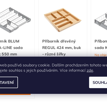
orník BLUM
Příborník dřevěný
Příbo
-LINE sada
REGUL 424 mm, buk
sada 
k 550 mm
- různé šířky
Na obj
60VEI7 (600 mm)
Skladem u dodavatele -
web používá soubory cookie. Dalším procházením tohoto w
1-2 týdny
em u dodavatele -
ujete souhlas s jejich používáním. Více informací
zde
.
nů
1 650 Kč
/ ks
od
2 648 Kč
/ ks
TAVENÍ
SOUHL
DETAIL