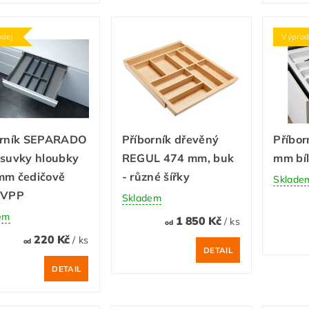
odej
Výprod
orník SEPARADO
Příborník dřevěný
Příbor
ásuvky hloubky
REGUL 474 mm, buk
mm bíl
mm čedičově
- různé šířky
Sklade
 VPP
Skladem
em
1 850 Kč
/ ks
od
220 Kč
/ ks
od
DETAIL
DETAIL