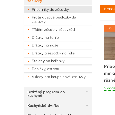
zásuvky
Příborníky do zásuvky
DOPO
Protiskluzové podložky do
zásuvky
Tip
Třídění zásob v zásuvkách
Držáky na talíře
Držáky na nože
Držáky a řezačky na fólie
Stojany na kořenky
Příbo
Doplňky, ostatní
mm an
Vklady pro koupelnové zásuvky
různé
Sklad
Drátěný program do
kuchyně
Kuchyňská dvířka