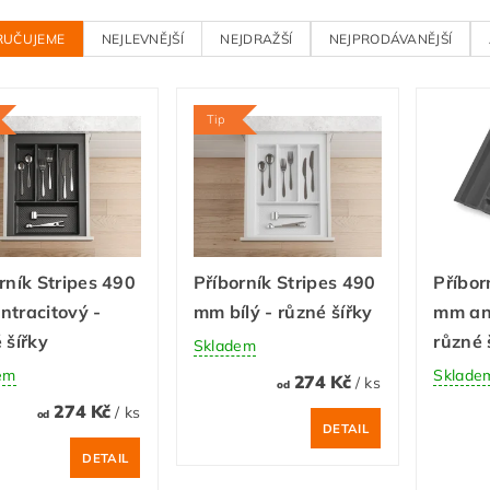
RUČUJEME
NEJLEVNĚJŠÍ
NEJDRAŽŠÍ
NEJPRODÁVANĚJŠÍ
Tip
rník Stripes 490
Příborník Stripes 490
Příbor
tracitový -
mm bílý - různé šířky
mm ant
 šířky
různé 
Skladem
em
Sklade
274 Kč
/ ks
od
274 Kč
/ ks
od
DETAIL
DETAIL