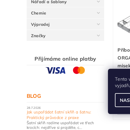
Nářadí a šablony
Chemie
Výprodej
Značky
Příb
ORGA
Přijímáme online platby
mise
ZSI.
Tento 
Sklad
vyjadř
3-5 d
BLOG
NAS
28.7.2026
Jak uspořádat šatní skříň a šatnu:
Praktický průvodce z praxe
Šatní skříň radíme uspořádat ve třech
krocích: nejdříve si projděte, c...