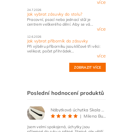
více
24.7.2026
Jak vybrat zásuvky do stolu?
Pracovní, psací nebo jednací stůl je
centrem veškerého dění. Aby se vá...
více
12.6.2026
Jak vybrat příborník do zásuvky
Při výběru příborníku jsou klíčové tři věci:
velikost, počet přihrádek...
více
ZOBRAZIT VÍCE
Poslední hodnocení produktů
Nábytková úchytka Skala černá matná
|
Milena Bučková
Jsem velmi spokojená, úchytky jsou
příjemné do ruky a pěkné. Stejné, ale větší