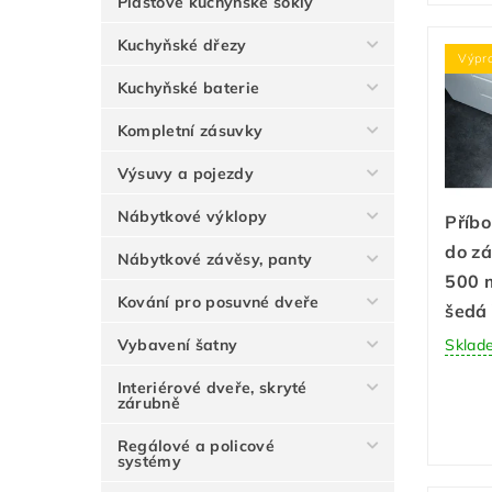
Plastové kuchyňské sokly
Kuchyňské dřezy
Výpr
Kuchyňské baterie
Kompletní zásuvky
Výsuvy a pojezdy
Nábytkové výklopy
Příb
do z
Nábytkové závěsy, panty
500 
Kování pro posuvné dveře
šedá
Vybavení šatny
Sklad
Interiérové dveře, skryté
zárubně
Regálové a policové
systémy