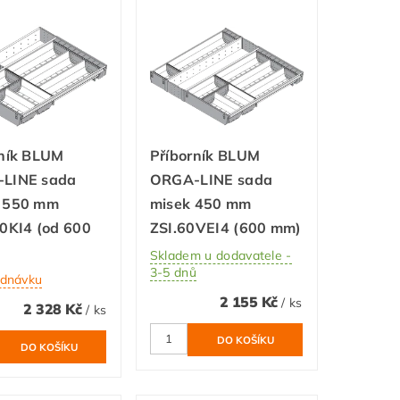
rník BLUM
Příborník BLUM
LINE sada
ORGA-LINE sada
 550 mm
misek 450 mm
0KI4 (od 600
ZSI.60VEI4 (600 mm)
Skladem u dodavatele -
3-5 dnů
ednávku
2 155 Kč
/ ks
2 328 Kč
/ ks