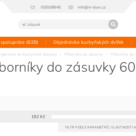
555508945
info@in-duro.cz
 spolupráce (B2B)
Objednávka kuchyňských dvířek
Kontakt
rganizéry do kuchyňské zásuvky
Příborníky do zásuvky
Příborníky do
íborníky do zásuvky 6
192
Kč
FILTR PODLE PARAMETRŮ, VLASTNOSTÍ