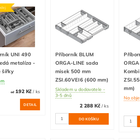
odej
rník UNI 490
Příborník BLUM
Příbo
edá metalíza -
ORGA-LINE sada
ORGA-
 šířky
misek 500 mm
Kombi
ZSI.60VEI6 (600 mm)
ZSI.55
em
mm)
Skladem u dodavatele -
192 Kč
/ ks
od
3-5 dnů
Na obj
DETAIL
2 288 Kč
/ ks