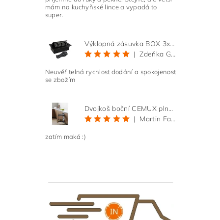
mám na kuchyňské lince a vypadá to
super.
Výklopná zásuvka BOX 3x 230V s 3m kabelem - černá
|
Zdeňka Gold
Neuvěřitelná rychlost dodání a spokojenost
se zbožím
Dvojkoš boční CEMUX plné dno 3D, s tlumením antracit 200 mm
|
Martin Faltus
zatím maká :)