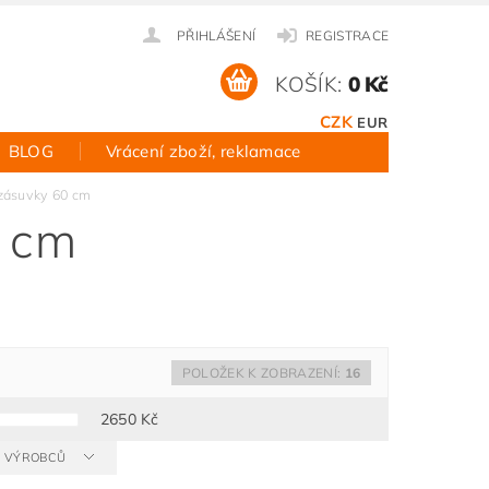
PŘIHLÁŠENÍ
REGISTRACE
KOŠÍK:
0 Kč
CZK
EUR
BLOG
Vrácení zboží, reklamace
 zásuvky 60 cm
0 cm
POLOŽEK K ZOBRAZENÍ:
16
2650
Kč
 A VÝROBCŮ