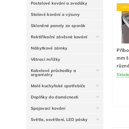
Postelové kování a zvedáky
Výpr
Stolové kování a výsuvy
Skleněné panely za sporák
Rektifikační závěsné kování
Nábytkové zámky
Příbo
mm š
Větrací mřížky
různé
Kabelové průchodky a
Sklad
organizéry
Malé kuchyňské spotřebiče
Doplňky do domácnosti
Spojovací kování
Světla, osvětlení, LED pásky