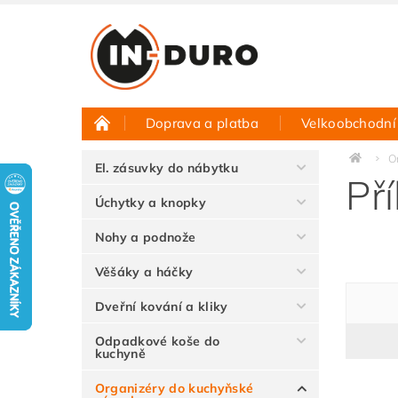
Doprava a platba
Velkoobchodní
Půjčovna vzorků
Hodnocení obchodu
O
El. zásuvky do nábytku
Př
Úchytky a knopky
Nohy a podnože
Věšáky a háčky
Dveřní kování a kliky
Odpadkové koše do
kuchyně
Organizéry do kuchyňské