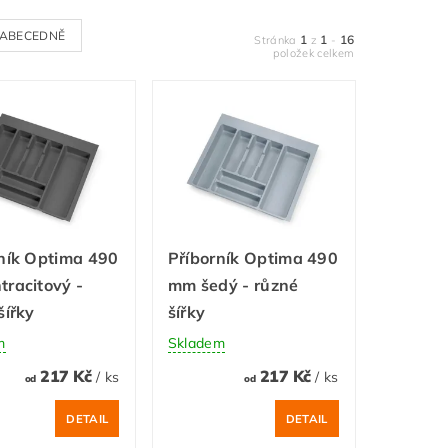
ABECEDNĚ
1
1
16
Stránka
z
-
položek celkem
ník Optima 490
Příborník Optima 490
racitový -
mm šedý - různé
šířky
šířky
m
Skladem
217 Kč
217 Kč
/ ks
/ ks
od
od
DETAIL
DETAIL