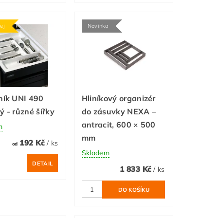
ej
Novinka
ník UNI 490
Hliníkový organizér
ý - různé šířky
do zásuvky NEXA –
antracit, 600 × 500
m
mm
192 Kč
/ ks
od
Skladem
DETAIL
1 833 Kč
/ ks