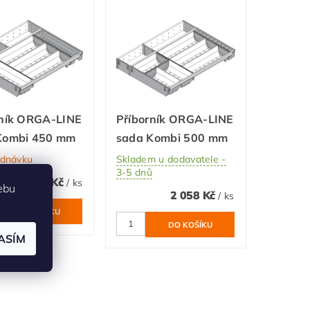
rník ORGA-LINE
Příborník ORGA-LINE
Kombi 450 mm
sada Kombi 500 mm
ednávku
Skladem u dodavatele -
3-5 dnů
2 276 Kč
/ ks
ebu
2 058 Kč
/ ks
ASÍM