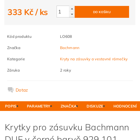
333 Kč
/ ks
Kód produktu
LO608
Značka
Bachmann
Kategorie
Kryty na zásuvky a vestavné rámečky
Záruka
2 roky
Dotaz
POPIS
PARAMETRY
ZNAČKA
DISKUZE
HODNOCENÍ
Krytky pro zásuvku Bachmann
DUE v černé barvě
929.101