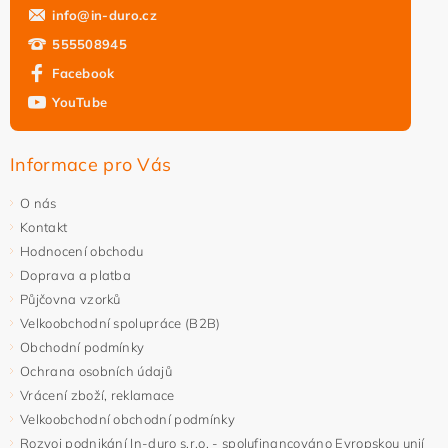
Vložením hodnocení souhlasíte s
podmínkami ochrany
info
@
in-duro.cz
osobních údajů
555508945
Facebook
YouTube
Informace pro Vás
O nás
Kontakt
Hodnocení obchodu
Doprava a platba
Půjčovna vzorků
Velkoobchodní spolupráce (B2B)
Obchodní podmínky
Ochrana osobních údajů
Vrácení zboží, reklamace
Velkoobchodní obchodní podmínky
Rozvoj podnikání In-duro s.r.o. - spolufinancováno Evropskou unií