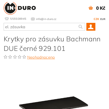
0 Kč
555508945
info@in-duro.cz
CZK
EUR
Krytky pro zásuvku Bachmann
DUE černé 929.101
Neohodnoceno